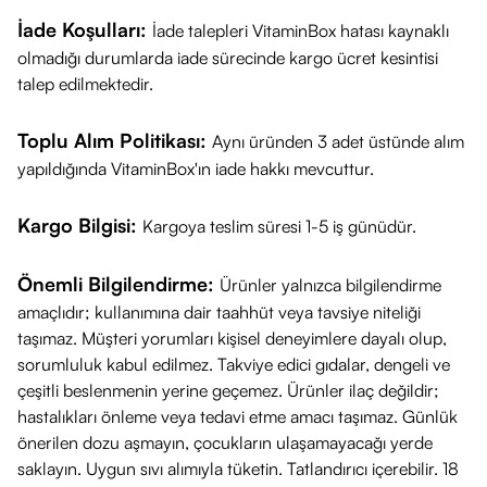
Avene Thermal Spring Water, Propanediol, Pentylene
İade Koşulları:
İade talepleri VitaminBox hatası kaynaklı
Glycol, Glycerin, Water, Triethylhexanoin, Niacinamide,
olmadığı durumlarda iade sürecinde kargo ücret kesintisi
Monolaurin, P-Refinil®
ve diğer yardımcı bileşenler.
talep edilmektedir.
Avene Cleanance Aqua Gel Matifiant
, cildinizi
nemlendirirken parlama görünümünü azaltır ve
Toplu Alım Politikası:
Aynı üründen 3 adet üstünde alım
gözeneklerinizi sıkılaştırır. Hafif dokusuyla günlük kullanım
yapıldığında VitaminBox'ın iade hakkı mevcuttur.
için idealdir.
Ürün İçeriği: Avene Thermal Spring Water (Avene Aqua).
Kargo Bilgisi:
Kargoya teslim süresi 1-5 iş günüdür.
Propanediol, Pentylene Glycol, Glycerin, Water (Aqua),
Triethylhexanoin, Niacinamide, Acrylates/C10-30 Alkyl
Önemli Bilgilendirme:
Ürünler yalnızca bilgilendirme
Acrylate Crosspolymer, Blue 1 (Ci 42090), Caprylic/Capric
amaçlıdır; kullanımına dair taahhüt veya tavsiye niteliği
Triglyceride, Caprylyl Glycol, Cetearyl Olivate, Diglycerin,
taşımaz. Müşteri yorumları kişisel deneyimlere dayalı olup,
sorumluluk kabul edilmez. Takviye edici gıdalar, dengeli ve
Fragrance (Parfum), Glyceryl Laurate, Hydroxyethyl
çeşitli beslenmenin yerine geçemez. Ürünler ilaç değildir;
Acrylate/Sodium Acryloyldimethyl Taurate Copolymer,
hastalıkları önleme veya tedavi etme amacı taşımaz. Günlük
Hydroxypropyl Starch Phosphate, Lens Esculenta (Lentil)
önerilen dozu aşmayın, çocukların ulaşamayacağı yerde
Seed Extract (Lens Esculenta Seed Extract), Peg-30
saklayın. Uygun sıvı alımıyla tüketin. Tatlandırıcı içerebilir. 18