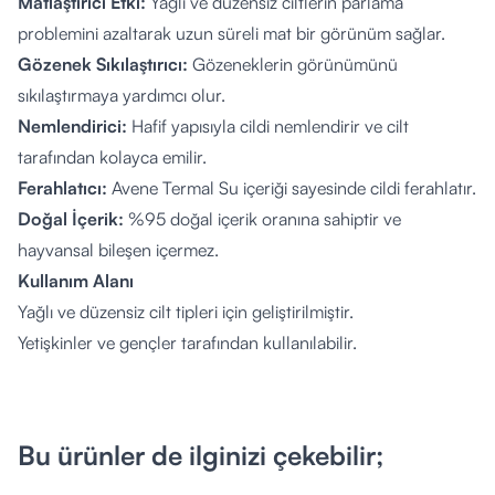
Matlaştırıcı Etki:
Yağlı ve düzensiz ciltlerin parlama
problemini azaltarak uzun süreli mat bir görünüm sağlar.
Gözenek Sıkılaştırıcı:
Gözeneklerin görünümünü
sıkılaştırmaya yardımcı olur.
Nemlendirici:
Hafif yapısıyla cildi nemlendirir ve cilt
tarafından kolayca emilir.
Ferahlatıcı:
Avene Termal Su içeriği sayesinde cildi ferahlatır.
Doğal İçerik:
%95 doğal içerik oranına sahiptir ve
hayvansal bileşen içermez.
Kullanım Alanı
Yağlı ve düzensiz cilt tipleri için geliştirilmiştir.
Yetişkinler ve gençler tarafından kullanılabilir.
Nasıl Kullanılır?
Temizlik:
Cildinizi,
Avene Cleanance Yağlı ve Düzensiz
Ciltler için Matlaştırıcı Temizleme Jeli
ile temizleyin.
Bu ürünler de ilginizi çekebilir;
Uygulama:
Sabah ve akşam, temizlenmiş yüzünüze nazikçe