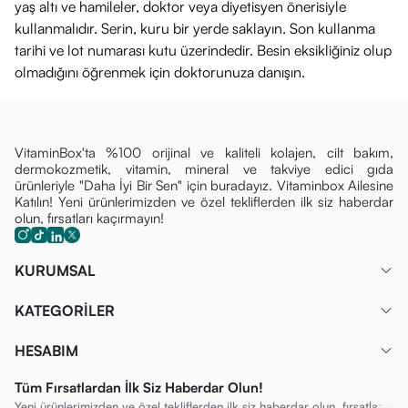
Dipolyhydroxystearate, Polyglycerin-3, Polysorbate 60,
yaş altı ve hamileler, doktor veya diyetisyen önerisiyle
Potassium Hydroxide, Sodium Benzoate, Sorbitan
kullanmalıdır. Serin, kuru bir yerde saklayın. Son kullanma
tarihi ve lot numarası kutu üzerindedir. Besin eksikliğiniz olup
Isostearate, Sorbitan Olivate, Tocopheryl Glucoside,
olmadığını öğrenmek için doktorunuza danışın.
Trideceth-6.
VitaminBox'ta %100 orijinal ve kaliteli kolajen, cilt bakım,
dermokozmetik, vitamin, mineral ve takviye edici gıda
ürünleriyle "Daha İyi Bir Sen" için buradayız. Vitaminbox Ailesine
Katılın! Yeni ürünlerimizden ve özel tekliflerden ilk siz haberdar
olun, fırsatları kaçırmayın!
KURUMSAL
KATEGORİLER
HESABIM
Tüm Fırsatlardan İlk Siz Haberdar Olun!
Yeni ürünlerimizden ve özel tekliflerden ilk siz haberdar olun, fırsatları