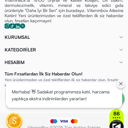
VitaminBox'ta %100 orijinal ve kaliteli kolajen, cilt bakım,
dermokozmetik, vitamin, mineral ve takviye edici gıda
ürünleriyle "Daha İyi Bir Sen" için buradayız. Vitaminbox Ailesine
Katılın! Yeni ürünlerimizden ve özel tekliflerden ilk siz haberdar
olun, fırsatları kaçırmayın!
KURUMSAL
KATEGORİLER
HESABIM
Tüm Fırsatlardan İlk Siz Haberdar Olun!
Yeni ürünlerimizden ve özel tekliflerden ilk siz haberdar olun, fırsatları
kaçırmayın!
Merhaba! 👋 Sadakat programımıza katıl, harcama
yaptıkça ekstra indirimlerden yararlan!
VitaminBox ©2025 Tüm Hakları Saklıdır