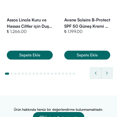
EDTA, Fragrance (Parfum), Glyceryl Behenate, Glyceryl
Dibehenate, Phytosterols, Polyacrylate-13, Polyisobutene,
Polysorbate 20, Propylene Glycol, Sorbitan Isostearate,
Assos Linola Kuru ve
Avene Solaire B-Protect
Stearyl Alcohol, Tocopherol, Tocopheryl Glucoside,
Hassas Ciltler için Duş
SPF 50 Güneş Kremi 30
Tribehenin, Xanthan Gum.
₺ 1,266.00
₺ 1,199.00
Jeli 300 ml
ml
Sepete Ekle
Sepete Ekle
Ürün hakkında henüz bir değerlendirme bulunmamaktadır.