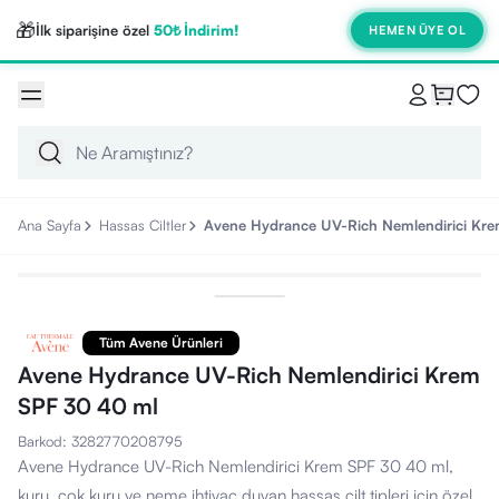
🎁
İlk siparişine özel
50₺ İndirim!
HEMEN ÜYE OL
Ana Sayfa
Hassas Ciltler
Avene Hydrance UV-Rich Nemlendirici Kre
Tüm Avene Ürünleri
Avene Hydrance UV-Rich Nemlendirici Krem
SPF 30 40 ml
Barkod
:
3282770208795
Avene Hydrance UV-Rich Nemlendirici Krem SPF 30 40 ml,
kuru, çok kuru ve neme ihtiyaç duyan hassas cilt tipleri için özel