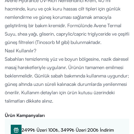
Avene Hydrance UV-Rich Nemlendirici Krem, 40 ml
hacminde, kuru ve çok kuru hassas cilt tipleri için günlük
nemlendirme ve güneş koruması sağlamak amacıyla
geliştirilmiş bir bakım kremidir. Formülünde Avene Termal
Suyu, shea yağı, gliserin, caprylic/capric triglyceride ve çeşitli
güneş filtreleri (Tinosorb M gibi) bulunmaktadır.
Nasıl Kullanılır?
Sabahları temizlenmiş yüz ve boyun bölgesine, nazik dairesel
masaj hareketleriyle uygulanır. Ürünün tamamen emilmesi
beklenmelidir. Günlük sabah bakımında kullanıma uygundur;
güneş altında uzun süreli kalınacak durumlarda yenilenmesi
önerilir. Kullanım detayları için ürün kutusu üzerindeki
talimatları dikkate alınız.
Kimler Kullanabilir?
Ürün Kampanyaları
Kuru, çok kuru ve kuru-hassas cilt yapısına sahip
yetişkinlerin kullanımına uygundur. Doktor tavsiyesi ile 11 yaş
2499₺ Üzeri 100₺, 3499₺ Üzeri 200₺ İndirim