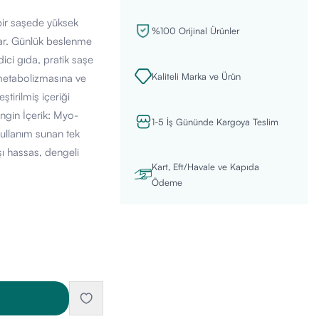
 bir saşede yüksek
%100 Orijinal Ürünler
unar. Günlük beslenme
ici gıda, pratik saşe
Kaliteli Marka ve Ürün
 metabolizmasına ve
ştirilmiş içeriği
ngin İçerik: Myo-
1-5 İş Gününde Kargoya Teslim
kullanım sunan tek
şı hassas, dengeli
Kart, Eft/Havale ve Kapıda
Ödeme