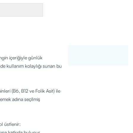
ngin içeriğiyle günlük
nde kullanım kolaylığı sunan bu
leri (B6, B12 ve Folik Asit) ile
klemek adına seçilmiş
ol üstlenir:
ına katkıda bulunur.