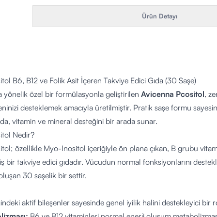
Ürün Detayı
tol B6, B12 ve Folik Asit İçeren Takviye Edici Gıda (30 Saşe)
a yönelik özel bir formülasyonla geliştirilen
Avicenna Pcositol
, ze
inizi desteklemek amacıyla üretilmiştir. Pratik saşe formu sayesi
ıda, vitamin ve mineral desteğini bir arada sunar.
itol Nedir?
ol; özellikle Myo-Inositol içeriğiyle ön plana çıkan, B grubu vitamin
miş bir takviye edici gıdadır. Vücudun normal fonksiyonlarını deste
luşan 30 saşelik bir settir.
indeki aktif bileşenler sayesinde genel iyilik halini destekleyici bir r
lizması:
B6 ve B12 vitaminleri normal enerji oluşum metabolizmas