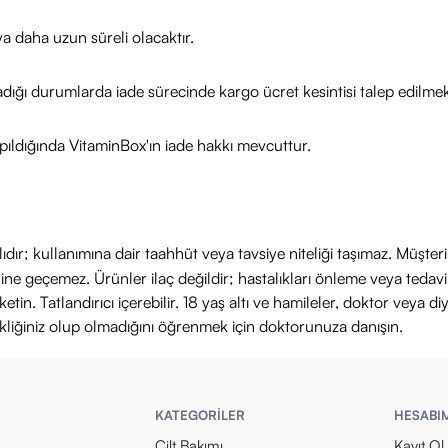
a daha uzun süreli olacaktır.
adığı durumlarda iade sürecinde kargo ücret kesintisi talep edilmek
ıldığında VitaminBox'ın iade hakkı mevcuttur.
ıdır; kullanımına dair taahhüt veya tavsiye niteliği taşımaz. Müşte
yerine geçemez. Ürünler ilaç değildir; hastalıkları önleme veya ted
in. Tatlandırıcı içerebilir. 18 yaş altı ve hamileler, doktor veya diy
ikliğiniz olup olmadığını öğrenmek için doktorunuza danışın.
KATEGORİLER
HESABI
Cilt Bakımı
Kayıt Ol