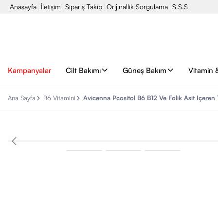
Anasayfa
İletişim
Sipariş Takip
Orijinallik Sorgulama
S.S.S
Kampanyalar
Cilt Bakımı
Güneş Bakım
Vitamin 
Ana Sayfa
B6 Vitamini
Avicenna Pcositol B6 B12 Ve Folik Asit Içere