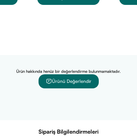
ini bir bardak (yaklaşık 200 ml) suya ilave edip karıştırarak tüketebil
ra tüketilmesi önerilir.
akviye edici gıdalar normal beslenmenin yerine geçmez. İlaç değild
ilmesi amacıyla kullanılmaz. Hamilelik, emzirme dönemi veya hasta
runuza danışınız.
Ürün hakkında henüz bir değerlendirme bulunmamaktadır.
Ürünü Değerlendir
Sipariş Bilgilendirmeleri