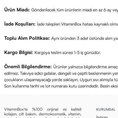
Ürün Miadı:
Gönderilecek tüm ürünlerin miadı en az 6 ay vey
İade Koşulları:
İade talepleri VitaminBox hatası kaynaklı olm
Toplu Alım Politikası:
Aynı üründen 3 adet üstünde alım yap
Kargo Bilgisi:
Kargoya teslim süresi 1-5 iş günüdür.
Önemli Bilgilendirme:
Ürünler yalnızca bilgilendirme amaçl
edilmez. Takviye edici gıdalar, dengeli ve çeşitli beslenmenin 
çocukların ulaşamayacağı yerde saklayın. Uygun sıvı alımıyla tüket
Son kullanma tarihi ve lot numarası kutu üzerindedir. Besin eks
VitaminBox'ta %100 orijinal ve kaliteli
KURUMSAL
kolajen, cilt bakım, dermokozmetik, vitamin,
İletişim