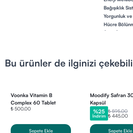
Bağışıklık Sis
Yorgunluk ve 
Hücre Bölünm
Ürün Özellikle
Form:
Toz Saş
Zengin İçerik
Kolay Kullanı
Bu ürünler de ilginizi çekebili
Güvenilir Ma
İçeriğinde Nel
Her bir saşe, 
Myo-Inositol
Voonka Vitamin B
Moodify Safran 3
Vitamin B6
(P
Complex 60 Tablet
Kapsül
Vitamin B12
(
₺ 500.00
%
25
₺ 595.00
Folik Asit
₺ 445.00
(Fola
İndirim
Nasıl Kullanılır
Sepete Ekle
Sepete Ekle
Tavsiye edilen