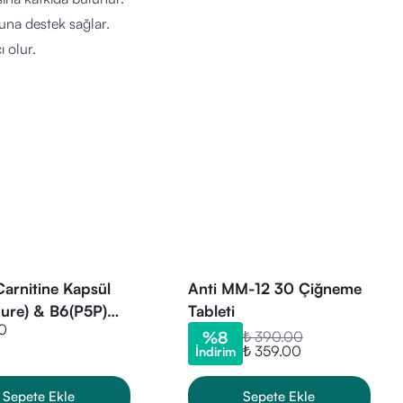
nuna destek sağlar.
 olur.
ar:
Carnitine Kapsül
Anti MM-12 30 Çiğneme
pure) & B6(P5P)
Tableti
0
psül
%
8
₺ 390.00
₺ 359.00
İndirim
Sepete Ekle
Sepete Ekle