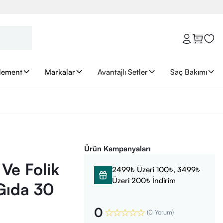
lement
Markalar
Avantajlı Setler
Saç Bakımı
Ürün Kampanyaları
Ve Folik
2499₺ Üzeri 100₺, 3499₺
Üzeri 200₺ İndirim
 Gıda 30
0
(
0 Yorum
)