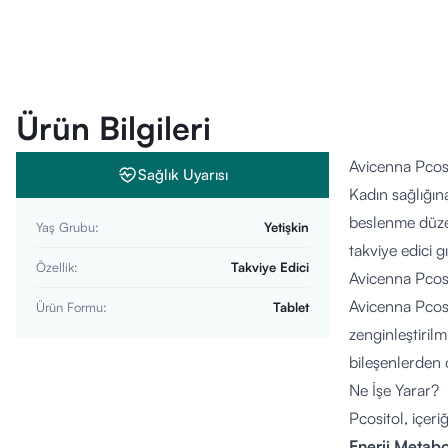
Ürün Bilgileri
Avicenna Pcosi
Sağlık Uyarısı
Kadın sağlığın
beslenme düzen
Yaş Grubu
:
Yetişkin
takviye edici g
Özellik
:
Takviye Edici
Avicenna Pcos
Avicenna Pcosit
Ürün Formu
:
Tablet
zenginleştiril
bileşenlerden o
Ne İşe Yarar?
Pcositol, içeriğ
Enerji Metabo