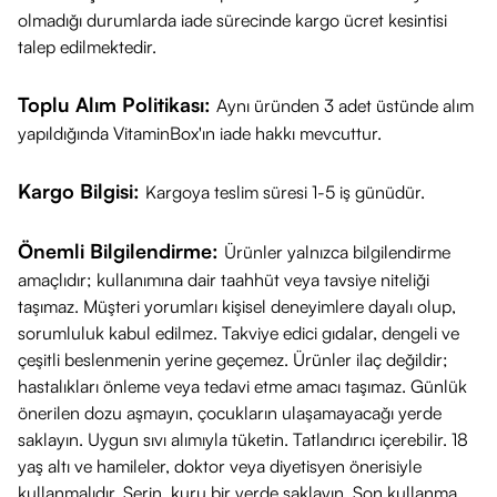
olmadığı durumlarda iade sürecinde kargo ücret kesintisi
Ürün İçeriği
talep edilmektedir.
Babe, güneş korumasını cilt bakımıyla birleştiren güçlü
aktifler kullanır.
Toplu Alım Politikası:
Aynı üründen 3 adet üstünde alım
yapıldığında VitaminBox'ın iade hakkı mevcuttur.
Güneş Filtreleri:
Avobenzone, Octinoxate, Tinosorb S (Yeni
Kargo Bilgisi:
Kargoya teslim süresi 1-5 iş günüdür.
nesil hibrit filtreler).
Niacinamide (%4):
Cilt bariyerini güçlendirmeye, lekelerle
Önemli Bilgilendirme:
Ürünler yalnızca bilgilendirme
savaşmaya ve yağ dengesini sağlamaya yardımcı olur.
amaçlıdır; kullanımına dair taahhüt veya tavsiye niteliği
taşımaz. Müşteri yorumları kişisel deneyimlere dayalı olup,
Karnozin (%0.20):
Antioksidan etkisiyle DNA hasarına karşı
sorumluluk kabul edilmez. Takviye edici gıdalar, dengeli ve
korumaya ve cildin elastikiyetini artırmaya destek olur.
çeşitli beslenmenin yerine geçemez. Ürünler ilaç değildir;
İçermez:
Yağ, Paraben, Alkol.
hastalıkları önleme veya tedavi etme amacı taşımaz. Günlük
Nasıl Kullanılır?
önerilen dozu aşmayın, çocukların ulaşamayacağı yerde
saklayın. Uygun sıvı alımıyla tüketin. Tatlandırıcı içerebilir. 18
Kullanmadan önce ürünü iyice çalkalayınız.
yaş altı ve hamileler, doktor veya diyetisyen önerisiyle
Güneşe çıkmadan 20 dakika önce yüz ve boyun bölgesine
kullanmalıdır. Serin, kuru bir yerde saklayın. Son kullanma