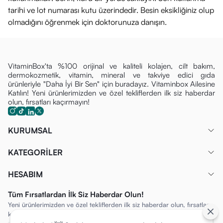
bol miktarda uygulayınız.
tarihi ve lot numarası kutu üzerindedir. Besin eksikliğiniz olup
Günlük kullanımda makyaj bazı olarak kullanıma uygundur.
olmadığını öğrenmek için doktorunuza danışın.
Etkin koruma için özellikle terledikten, yüzdükten veya
kurulandıktan sonra uygulamayı tekrarlayınız.
VitaminBox'ta %100 orijinal ve kaliteli kolajen, cilt bakım,
dermokozmetik, vitamin, mineral ve takviye edici gıda
ürünleriyle "Daha İyi Bir Sen" için buradayız. Vitaminbox Ailesine
Katılın! Yeni ürünlerimizden ve özel tekliflerden ilk siz haberdar
olun, fırsatları kaçırmayın!
KURUMSAL
KATEGORİLER
HESABIM
Tüm Fırsatlardan İlk Siz Haberdar Olun!
Yeni ürünlerimizden ve özel tekliflerden ilk siz haberdar olun, fırsatları
kaçırmayın!