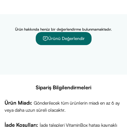
oluşturmayı hedefler.
Sivilce Yapmayan Formül:
Gözenekleri tıkamayan (non-
komedojenik) yapısı sayesinde akneye meyilli ciltler için
Ürün hakkında henüz bir değerlendirme bulunmamaktadır.
güvenli bir kullanım sunar.
Ürünü Değerlendir
Öne Çıkan Özellikleri
Super Fluid Doku:
Su gibi akışkan yapısı sayesinde cilde
saniyeler içinde yayılır ve beyaz iz bırakmaz.
Göz Yakmaz:
Oftalmolojik olarak test edilmiştir; göz
çevresine uygulandığında yanma veya sulanma yapmaz.
Sipariş Bilgilendirmeleri
Oil-Free (Yağsız):
Yağ içermeyen formülü sayesinde ciltte
ağırlık ve yapışkanlık hissi bırakmaz.
Ürün Miadı:
Gönderilecek tüm ürünlerin miadı en az 6 ay
veya daha uzun süreli olacaktır.
Suya Dayanıklı:
Terlemeye ve suya karşı dayanıklı formüle
sahiptir.
İade Koşulları:
İade talepleri VitaminBox hatası kaynaklı