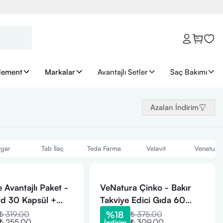
lement
Markalar
Avantajlı Setler
Saç Bakımı
Azalan İndirim
lgar
Tab İlaç
Teda Farma
Velavit
Venatura
 Avantajlı Paket -
VeNatura Çinko - Bakır
rd 30 Kapsül +
Takviye Edici Gıda 60
tu Yağı 30 Kapsül
Kapsül
₺ 319.00
%
18
₺ 375.00
₺ 255.00
₺ 309.00
İndirim