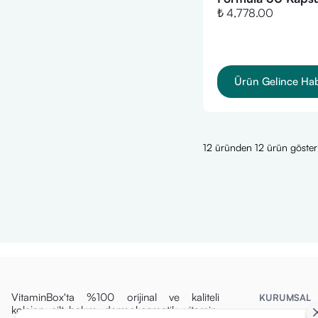
₺ 4,778.00
Male Multiple 60 
Ürün Gelince Ha
12 üründen 12 ürün gösteri
VitaminBox'ta %100 orijinal ve kaliteli
KURUMSAL
kolajen, cilt bakım, dermokozmetik, vitamin,