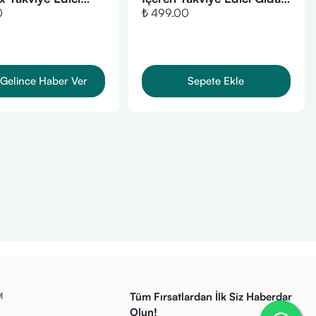
0
₺ 499.00
0 Kapsül
30 Kapsül
Gelince Haber Ver
Sepete Ekle
M
Tüm Fırsatlardan İlk Siz Haberdar
Olun!