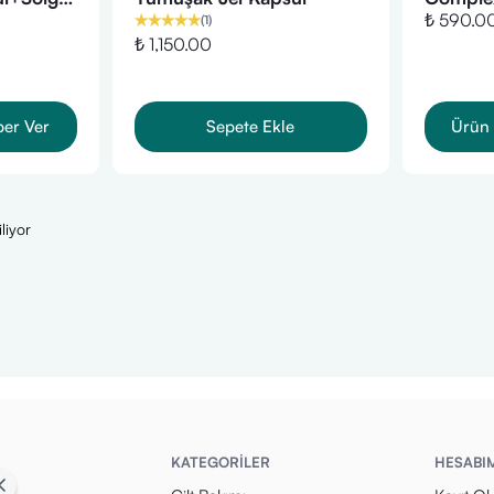
₺ 590.0
(
1
)
Tablet
Gıda -3
₺ 1,150.00
ber Ver
Sepete Ekle
Ürün 
liyor
KATEGORİLER
HESABI