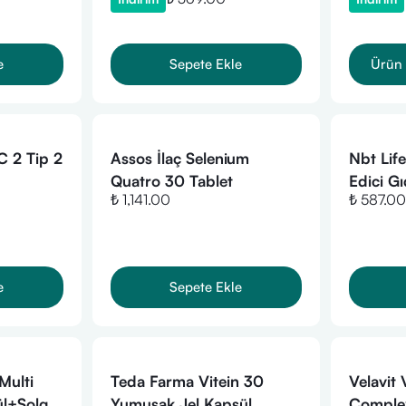
e
Sepete Ekle
Ürün 
C 2 Tip 2
Assos İlaç Selenium
Nbt Lif
Quatro 30 Tablet
Edici G
₺ 1,141.00
₺ 587.00
Kapsül(
e
Sepete Ekle
Multi
Teda Farma Vitein 30
Velavit
l+Solgar
Yumuşak Jel Kapsül
Complex