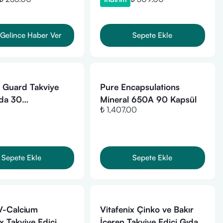
Gelince Haber Ver
Sepete Ekle
e Guard Takviye
Pure Encapsulations
ıda 30
Mineral 650A 90 Kapsül
₺ 1,407.00
11/2026)
Sepete Ekle
Sepete Ekle
 V-Calcium
Vitafenix Çinko ve Bakır
 Takviye Edici
İçeren Takviye Edici Gıda