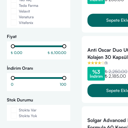
Teda Farma
Velavit
Venatura
Sepete Ekl
Vitafenix
Fiyat
Anti Oscar Duo U
₺ 0.00
₺ 6,100.00
Kolajen 30 Kapsül
(
1
)
İndirim Oranı
%
3
₺ 2,250.00
₺ 2,185.00
İndirim
0
100
Sepete Ekl
Stok Durumu
Stokta Var
Stokta Yok
Solgar Advanced 
Formula 60 Kapsü