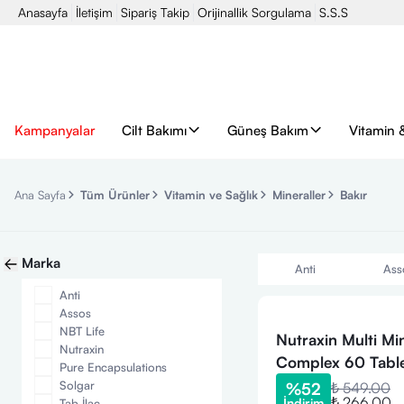
Anasayfa
İletişim
Sipariş Takip
Orijinallik Sorgulama
S.S.S
Kampanyalar
Cilt Bakımı
Güneş Bakım
Vitamin 
Ana Sayfa
Tüm Ürünler
Vitamin ve Sağlık
Mineraller
Bakır
Marka
Anti
Ass
Anti
Assos
NBT Life
Nutraxin Multi Mi
Nutraxin
Complex 60 Tabl
Pure Encapsulations
Solgar
%
52
₺ 549.00
₺ 266.00
İndirim
Tab İlaç