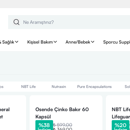
& Sağlık
Kişisel Bakım
Anne/Bebek
Sporcu Supp
os
NBT Life
Nutraxin
Pure Encapsulations
So
neral
Osende Çinko Bakır 60
NBT Life
et
Kapsül
Lifegua
Çörek O
%
38
₺ 599.00
%
20
₺ 369.00
İndirim
İndirim