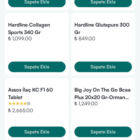
Sepete Ekle
Sepete Ekle
Hardline Collagen
Hardline Glutapure 300
Sports 340 Gr
Gr
₺ 1,099.00
₺ 849.00
Sepete Ekle
Sepete Ekle
Assos İlaç KC F1 60
Big Joy On The Go Bcaa
Tablet
Plus 20x20 Gr-Orman
₺ 1,249.00
(
1
)
Meyveli
₺ 2,665.00
Sepete Ekle
Sepete Ekle