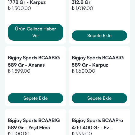
1778 Gr - Karpuz
312.8 Gr
₺ 1,300.00
₺ 1,019.00
Ürün Gelince Haber
Ver
Sepete Ekle
Bigjoy Sports BCAABIG
Bigjoy Sports BCAABIG
589 Gr - Ananas
589 Gr - Karpuz
₺ 1,599.00
₺ 1,600.00
Sepete Ekle
Sepete Ekle
Bigjoy Sports BCAABIG
Bigjoy Sports BCAAPro
589 Gr - Yeşil Elma
4:1:1 400 Gr - Ev
₺ 1,100.00
₺ 999.00
Limonatası