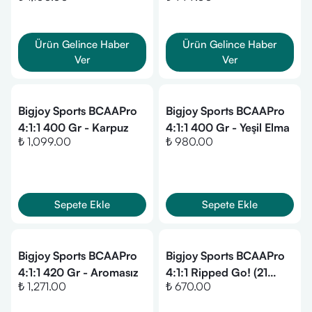
Ürün Gelince Haber
Ürün Gelince Haber
Ver
Ver
Bigjoy Sports BCAAPro
Bigjoy Sports BCAAPro
4:1:1 400 Gr - Karpuz
4:1:1 400 Gr - Yeşil Elma
₺ 1,099.00
₺ 980.00
Sepete Ekle
Sepete Ekle
Bigjoy Sports BCAAPro
Bigjoy Sports BCAAPro
4:1:1 420 Gr - Aromasız
4:1:1 Ripped Go! (21
₺ 1,271.00
₺ 670.00
Servis)