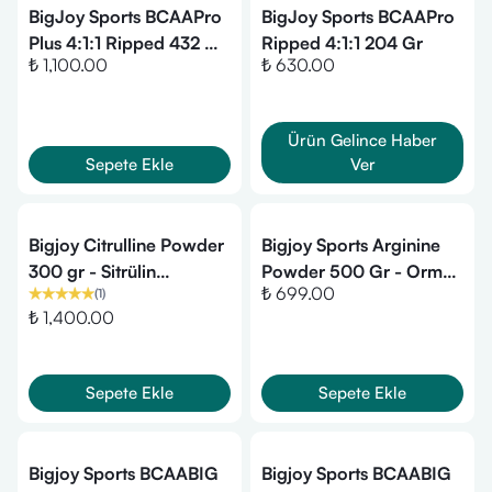
BigJoy Sports BCAAPro
BigJoy Sports BCAAPro
Plus 4:1:1 Ripped 432 Gr
Ripped 4:1:1 204 Gr
₺ 1,100.00
₺ 630.00
- Limon
Ürün Gelince Haber
Sepete Ekle
Ver
Bigjoy Citrulline Powder
Bigjoy Sports Arginine
300 gr - Sitrülin
Powder 500 Gr - Orman
₺ 699.00
(
1
)
Supplementi
Meyveli
₺ 1,400.00
Sepete Ekle
Sepete Ekle
Bigjoy Sports BCAABIG
Bigjoy Sports BCAABIG