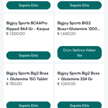
Sepete Ekle
Sepete Ekle
Bigjoy Sports BCAAPro
Bigjoy Sports BIG2
Ripped 864 Gr - Karpuz
Bcaa+Glutamine 1200
₺ 1,500.00
₺ 1,650.00
Gr - Karpuz
Ürün Gelince Haber
Sepete Ekle
Ver
Bigjoy Sports Big2 Bcaa
Bigjoy Sports Big2 Bcaa
+ Glutamine 150 Tablet
+ Glutamine 324 Gr
₺ 750.00
₺ 1,069.00
Sepete Ekle
Sepete Ekle