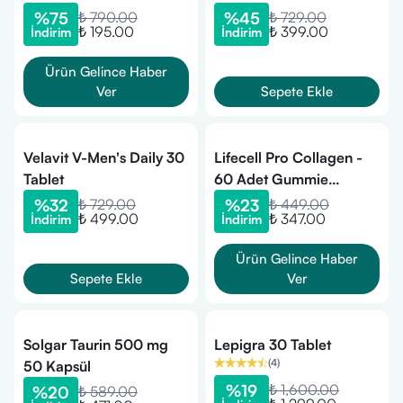
%
75
₺ 790.00
%
45
₺ 729.00
₺ 195.00
₺ 399.00
İndirim
İndirim
Ürün Gelince Haber
Ver
Sepete Ekle
Velavit V-Men's Daily 30
Lifecell Pro Collagen -
Tablet
60 Adet Gummie
Hidrolize Kolajen Ve
%
32
₺ 729.00
%
23
₺ 449.00
₺ 499.00
₺ 347.00
İndirim
İndirim
Vitamin C Içeren Cilt
Bakım Gıda Takviyesi
Ürün Gelince Haber
Sepete Ekle
Ver
Solgar Taurin 500 mg
Lepigra 30 Tablet
(
4
)
50 Kapsül
%
19
₺ 1,600.00
%
20
₺ 589.00