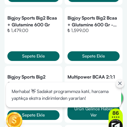
Bigjoy Sports Big2 Bcaa
Bigjoy Sports Big2 Bcaa
+ Glutamine 600 Gr
+ Glutamine 600 Gr -
₺ 1,479.00
₺ 1,599.00
Vişne
Sepete Ekle
Sepete Ekle
Bigjoy Sports Big2
Multipower BCAA 2:1:1
Creatine + Glutamine
400 Gr
₺ 1,667.00
₺ 1,750.00
505 Gr
Merhaba! 👋 Sadakat programımıza katıl, harcama
yaptıkça ekstra indirimlerden yararlan!
Ürün Gelince Haber
Sepete Ekle
Ver