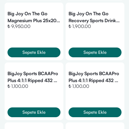
Big Joy On The Go
Big Joy On The Go
Magnesium Plus 25x20
Recovery Sports Drink
₺ 9,950.00
₺ 1,900.00
Shot
1050 Gr
Sepete Ekle
Sepete Ekle
BigJoy Sports BCAAPro
BigJoy Sports BCAAPro
Plus 4:1:1 Ripped 432 Gr
Plus 4:1:1 Ripped 432 Gr
₺ 1,100.00
₺ 1,100.00
- Ananas
- Kola
Sepete Ekle
Sepete Ekle