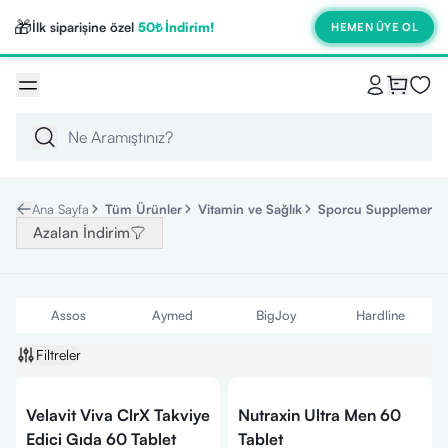
🎁
İlk siparişine özel
50₺ İndirim!
HEMEN ÜYE OL
Ana Sayfa
Tüm Ürünler
Vitamin ve Sağlık
Sporcu Supplementle
Azalan İndirim
Assos
Aymed
BigJoy
Hardline
Filtreler
Velavit Viva ClrX Takviye
Nutraxin Ultra Men 60
Edici Gıda 60 Tablet
Tablet