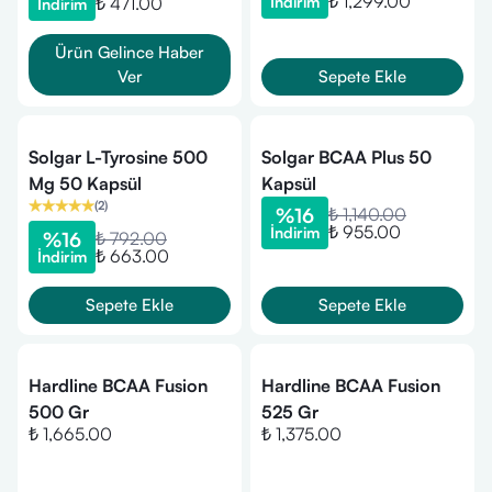
₺ 1,299.00
₺ 471.00
İndirim
İndirim
Ürün Gelince Haber
Ver
Sepete Ekle
Solgar L-Tyrosine 500
Solgar BCAA Plus 50
Mg 50 Kapsül
Kapsül
(
2
)
%
16
₺ 1,140.00
₺ 955.00
İndirim
%
16
₺ 792.00
₺ 663.00
İndirim
Sepete Ekle
Sepete Ekle
Hardline BCAA Fusion
Hardline BCAA Fusion
500 Gr
525 Gr
₺ 1,665.00
₺ 1,375.00