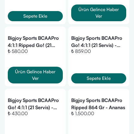
Ürün Gelince Haber
Sepete Ekle
Ver
Bigjoy Sports BCAAPro
Bigjoy Sports BCAAPro
4:1:1 Ripped Go! (21
Go! 4:1:1 (21 Servis) -
₺ 580.00
₺ 859.00
Servis)
Karpuz
Ürün Gelince Haber
Ver
Sepete Ekle
Bigjoy Sports BCAAPro
Bigjoy Sports BCAAPro
Go! 4:1:1 (21 Servis) -
Ripped 864 Gr - Ananas
₺ 430.00
₺ 1,500.00
Orman Meyve