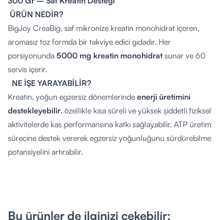
300 Gr – Saf Kreatin Desteği
ÜRÜN NEDİR?
BigJoy CreaBig, saf mikronize kreatin monohidrat içeren,
aromasız toz formda bir takviye edici gıdadır. Her
porsiyonunda
5000 mg kreatin monohidrat
sunar ve 60
servis içerir.
NE İŞE YARAYABİLİR?
Kreatin, yoğun egzersiz dönemlerinde
enerji üretimini
destekleyebilir
, özellikle kısa süreli ve yüksek şiddetli fiziksel
aktivitelerde kas performansına katkı sağlayabilir. ATP üretim
sürecine destek vererek egzersiz yoğunluğunu sürdürebilme
potansiyelini artırabilir.
NASIL KULLANILIR?
1 ölçek (5 gr) ürün, 300 ml su veya meyve suyu ile
karıştırılarak antrenman öncesinde ya da sonrasında
Bu ürünler de ilginizi çekebilir;