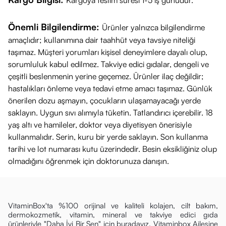
Kargoya teslim süresi 1-5 iş günüdür.
Önemli Bilgilendirme:
Ürünler yalnızca bilgilendirme
amaçlıdır; kullanımına dair taahhüt veya tavsiye niteliği
taşımaz. Müşteri yorumları kişisel deneyimlere dayalı olup,
sorumluluk kabul edilmez. Takviye edici gıdalar, dengeli ve
çeşitli beslenmenin yerine geçemez. Ürünler ilaç değildir;
hastalıkları önleme veya tedavi etme amacı taşımaz. Günlük
önerilen dozu aşmayın, çocukların ulaşamayacağı yerde
saklayın. Uygun sıvı alımıyla tüketin. Tatlandırıcı içerebilir. 18
yaş altı ve hamileler, doktor veya diyetisyen önerisiyle
kullanmalıdır. Serin, kuru bir yerde saklayın. Son kullanma
tarihi ve lot numarası kutu üzerindedir. Besin eksikliğiniz olup
olmadığını öğrenmek için doktorunuza danışın.
VitaminBox'ta %100 orijinal ve kaliteli kolajen, cilt bakım,
dermokozmetik, vitamin, mineral ve takviye edici gıda
ürünleriyle "Daha İyi Bir Sen" için buradayız. Vitaminbox Ailesine