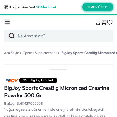
🎁
İlk siparişine özel
50₺ İndirim!
HEMEN ÜYE OL
Ana Sayfa
Sporcu Supplementleri
BigJoy Sports CreaBig Micronized
Tüm BigJoy Ürünleri
BigJoy Sports CreaBig Micronized Creatine
Powder 300 Gr
Barkod
:
8681429066208
Yoğun egzersiz dönemlerinde enerji üretimini destekleyebilir,
özellikle kısa süreli ve yüksek şiddetli fiziksel aktivitelerde kas