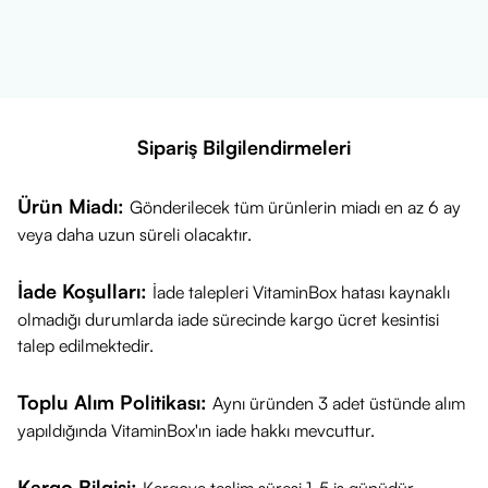
• Kas yapılanması ve enerji ihtiyacına katkı sunabilir
Besin Bilgileri
Porsiyon Büyüklüğü:
5g (1 Ölçek)
Porsiyon Sayısı:
60
Her Porsiyon İçin Miktar
Enerji
0kcal
Sipariş Bilgilendirmeleri
Protein
0,0g
Yağ
0,0g
Ürün Miadı:
Gönderilecek tüm ürünlerin miadı en az 6 ay
Karbonhidrat
0,0g
Kreatin Monohidrat
5.000mg
veya daha uzun süreli olacaktır.
Kullanım Bilgisi:
1 Ölçek (5 gr) ürünü 300 ml su ya da meyve suyu ile karıştırıp
antrenman sonrası tüketiniz
İade Koşulları:
İade talepleri VitaminBox hatası kaynaklı
olmadığı durumlarda iade sürecinde kargo ücret kesintisi
talep edilmektedir.
Toplu Alım Politikası:
Aynı üründen 3 adet üstünde alım
yapıldığında VitaminBox'ın iade hakkı mevcuttur.
Kargo Bilgisi: