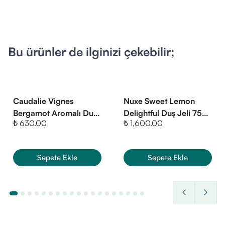
Bu ürünler de ilginizi çekebilir;
Caudalie Vignes
Nuxe Sweet Lemon
Bergamot Aromalı Duş
Delightful Duş Jeli 750
₺ 630.00
₺ 1,600.00
Jeli 200 ml
ml
Sepete Ekle
Sepete Ekle