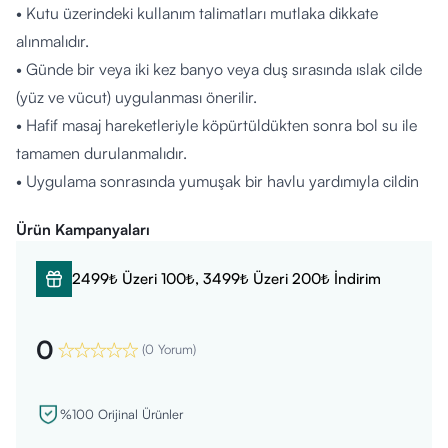
• Kutu üzerindeki kullanım talimatları mutlaka dikkate
alınmalıdır.
• Günde bir veya iki kez banyo veya duş sırasında ıslak cilde
(yüz ve vücut) uygulanması önerilir.
• Hafif masaj hareketleriyle köpürtüldükten sonra bol su ile
tamamen durulanmalıdır.
• Uygulama sonrasında yumuşak bir havlu yardımıyla cildin
nazikçe kurulanması tavsiye edilir.
Ürün Kampanyaları
Kimler Kullanabilir?
• Kuru ve hassas cilt tiplerinin kullanımına uygundur.
2499₺ Üzeri 100₺, 3499₺ Üzeri 200₺ İndirim
• Doktor tavsiyesi ile yetişkinlerin kullanımına uygundur veya
11 yaş ve üzeri bireyler için uygun olabilmektedir.
0
• Hamile ve emziren kadınlar için kullanımı kesinlikle
(
0 Yorum
)
önerilmez.
• Özel sağlık durumu veya cilt hassasiyeti olan kişilerin
%100 Orijinal Ürünler
kullanmadan önce bir uzmana danışması tavsiye edilir.