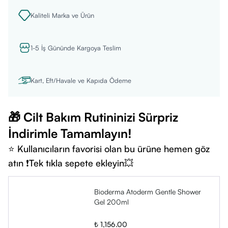
İçerik Listesi:
Kaliteli Marka ve Ürün
• Aqua/Water/Eau
• Sodium Laureth Sulfate
1-5 İş Gününde Kargoya Teslim
• Coco-Betaine
• Sodium Lauroyl Sarcosinate
• Glycerin
Kart, Eft/Havale ve Kapıda Ödeme
• Methylpropanediol
• Sodium Chloride
🎁 Cilt Bakım Rutininizi Sürpriz
• Coco-Glucoside
İndirimle Tamamlayın!
• Glyceryl Oleate
⭐ Kullanıcıların favorisi olan bu ürüne hemen göz
• Disodium EDTA
atın ❗Tek tıkla sepete ekleyin💥
• Citric Acid
• Fragrance (Parfum)
• Capryloyl Glycine
Bioderma Atoderm Gentle Shower
Gel 200ml
• Copper Sulfate
• Xylitylglucoside
₺ 1,156.00