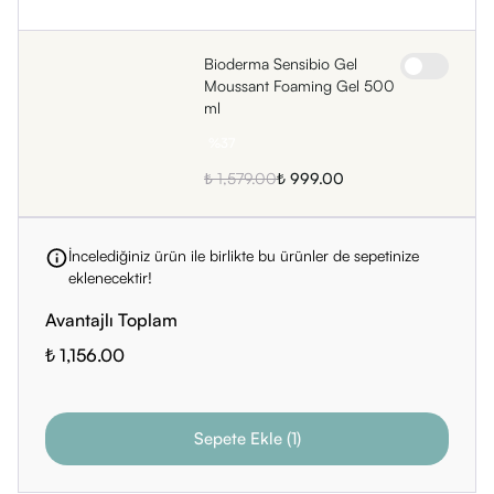
• Anhydroxylitol
• Xylitol
Bioderma Sensibio Gel
• Niacinamide
Moussant Foaming Gel 500
• Fructooligosaccharides
ml
• Mannitol
%
37
• Tocopherol
₺ 1,579.00
₺ 999.00
• Hydrogenated Palm Glycerides Citrate
• Rhamnose [BI548]
İncelediğiniz ürün ile birlikte bu ürünler de sepetinize
eklenecektir!
Avantajlı Toplam
₺ 1,156.00
Sepete Ekle
(
1
)