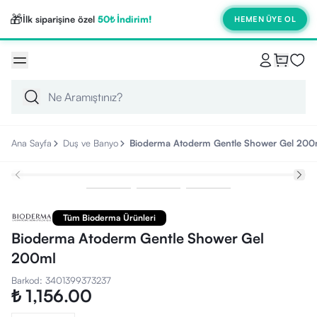
🎁
İlk siparişine özel
50₺ İndirim!
HEMEN ÜYE OL
Ana Sayfa
Duş ve Banyo
Bioderma Atoderm Gentle Shower Gel 200
Tüm Bioderma Ürünleri
Bioderma Atoderm Gentle Shower Gel
200ml
Barkod
:
3401399373237
₺ 1,156.00