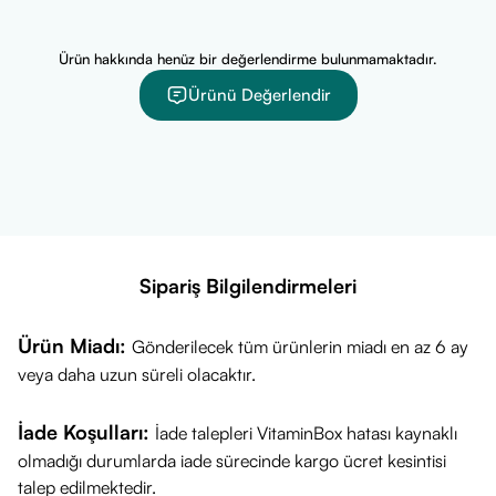
Cellulose Acetate, Sodium Cocoamphoacetate,
Methylpropanediol, Acrylates/C10-30 Alkyl Acrylate
Ürün hakkında henüz bir değerlendirme bulunmamaktadır.
Crosspolymer, Coco-Glucoside, Glyceryl Oleate, Sodium
Ürünü Değerlendir
Cocoyl Glutamate, Xanthan Gum, Sodium Citrate, Benzoic
Acid, Propanediol, Acrylates/Vinyl Isodecanoate
Crosspolymer, Mannitol, Xylitol, Rhamnose, Tocopherol,
Helianthus Annuus (Sunflower) Seed Oil, Lysine, Azelaic
Acid, Andrographis Paniculata Leaf Extract,
Fructooligosaccharides, Caprylic/Capric Triglyceride,
Sipariş Bilgilendirmeleri
Hydrogenated Palm Glycerides Citrate, Laminaria
Ochroleuca Extract, Fragrance (Parfum)
Ürün Miadı:
Gönderilecek tüm ürünlerin miadı en az 6 ay
veya daha uzun süreli olacaktır.
İade Koşulları:
İade talepleri VitaminBox hatası kaynaklı
olmadığı durumlarda iade sürecinde kargo ücret kesintisi
talep edilmektedir.