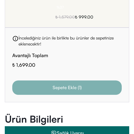
%
37
₺ 1,579.00
₺ 999.00
İncelediğiniz ürün ile birlikte bu ürünler de sepetinize
eklenecektir!
Avantajlı Toplam
₺ 1,699.00
Sepete Ekle
(
1
)
Ürün Bilgileri
Sağlık Uyarısı