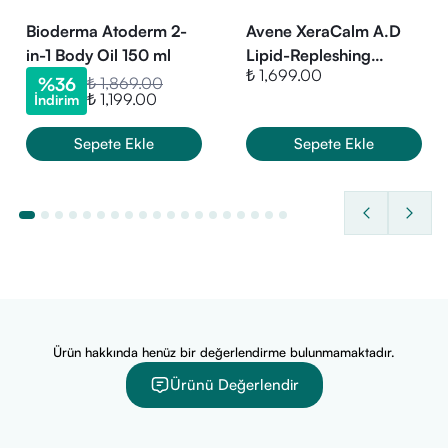
CAPRYLIC/CAPRIC TRIGLYCERIDE, BENZOTRIAZOLYL
Bioderma Atoderm 2-
Avene XeraCalm A.D
DODECYL P-CRESOL, TOCOPHEROL, HELIANTHUS
in-1 Body Oil 150 ml
Lipid-Repleshing
₺ 1,699.00
Cleansing Oil 400 ml
ANNUUS (SUNFLOWER) SEED OIL, LAMINARIA
%
36
₺ 1,869.00
₺ 1,199.00
İndirim
OCHROLEUCA EXTRACT, STEARYL GLYCYRRHETINATE.
Sepete Ekle
Sepete Ekle
Ürün hakkında henüz bir değerlendirme bulunmamaktadır.
Ürünü Değerlendir