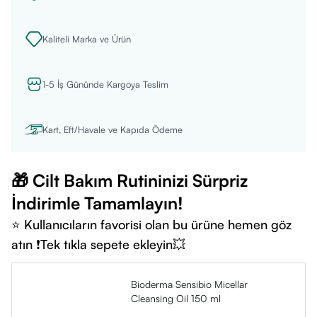
Kaliteli Marka ve Ürün
1-5 İş Gününde Kargoya Teslim
Kart, Eft/Havale ve Kapıda Ödeme
🎁 Cilt Bakım Rutininizi Sürpriz
İndirimle Tamamlayın!
⭐ Kullanıcıların favorisi olan bu ürüne hemen göz
atın ❗Tek tıkla sepete ekleyin💥
Bioderma Sensibio Micellar
Cleansing Oil 150 ml