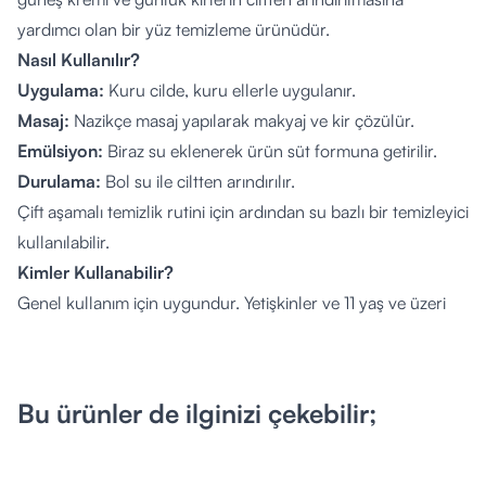
yardımcı olan bir yüz temizleme ürünüdür.
Nasıl Kullanılır?
Uygulama:
Kuru cilde, kuru ellerle uygulanır.
Masaj:
Nazikçe masaj yapılarak makyaj ve kir çözülür.
Emülsiyon:
Biraz su eklenerek ürün süt formuna getirilir.
Durulama:
Bol su ile ciltten arındırılır.
Çift aşamalı temizlik rutini için ardından su bazlı bir temizleyici
kullanılabilir.
Kimler Kullanabilir?
Genel kullanım için uygundur. Yetişkinler ve 11 yaş ve üzeri
bireyler tarafından kullanılabilir. Tüm cilt tiplerine uygun bir
temizleme ürünü olarak tercih edilebilir.
İçerik Listesi:
Bu ürünler de ilginizi çekebilir;
ETHYLHEXYL PALMITATE, BRASSICA CAMPESTRIS
(RAPESEED) SEED OIL, POLYGLYCERYL-4 OLEATE,
AQUA/WATER/EAU, SODIUM PCA, PROPANEDIOL,