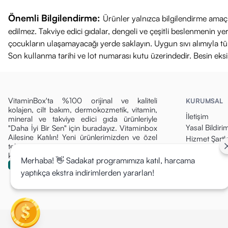
Önemli Bilgilendirme:
Ürünler yalnızca bilgilendirme amaçl
edilmez. Takviye edici gıdalar, dengeli ve çeşitli beslenmenin 
çocukların ulaşamayacağı yerde saklayın. Uygun sıvı alımıyla tüket
Son kullanma tarihi ve lot numarası kutu üzerindedir. Besin eks
VitaminBox'ta %100 orijinal ve kaliteli
KURUMSAL
kolajen, cilt bakım, dermokozmetik, vitamin,
İletişim
mineral ve takviye edici gıda ürünleriyle
Yasal Bildiri
"Daha İyi Bir Sen" için buradayız. Vitaminbox
Ailesine Katılın! Yeni ürünlerimizden ve özel
Hizmet Şartla
tekliflerden ilk siz haberdar olun, fırsatları
Gizlilik Politi
kaçırmayın!
Merhaba! 👋 Sadakat programımıza katıl, harcama
Para İade Pol
yaptıkça ekstra indirimlerden yararlan!
Kargo & Tesli
Mesafeli Sat