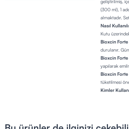
geliştirilmiş, 
(300 ml), 1 ad
almaktadır. Set
Nasıl Kullanıl
Kutu üzerindek
Bioxcin Fort
durulanır. Gü
Bioxcin Forte
yapılarak emil
Bioxcin Forte
tüketilmesi öner
Kimler Kullan
Yoğun, kronik 
desteklemek is
sonrası kullan
veya düzenli i
Bu ürünler de ilginizi çekebili