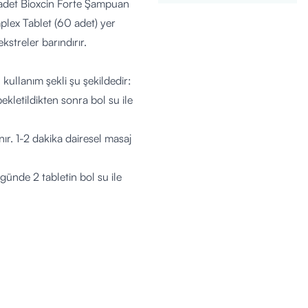
 1 adet Bioxcin Forte Şampuan
plex Tablet (60 adet) yer
kstreler barındırır.
kullanım şekli şu şekildedir:
ekletildikten sonra bol su ile
r. 1-2 dakika dairesel masaj
 günde 2 tabletin bol su ile
lendirmek ve saç yapısını
ur. Şampuan ve serum saç ekimi
lik, emzirme, kronik hastalık
ılmalıdır.