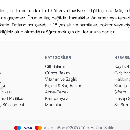
ıdır; kullanımına dair taahhüt veya tavsiye niteliği taşımaz. Müşte
yerine geçemez. Ürünler ilaç değildir; hastalıkları önleme veya ted
in. Tatlandırıcı içerebilir. 18 yaş altı ve hamileler, doktor veya diy
ikliğiniz olup olmadığını öğrenmek için doktorunuza danışın.
KATEGORİLER
HESABI
Cilt Bakımı
Kayıt Ol
m
Güneş Bakım
Giriş Ya
rı
Vitamin ve Sağlık
Hakkımı
kası
Kişisel & Saç Bakım
Sipariş 
itikası
Anne-Bebek
Şifremi
mat Politikası
Kampanyalar
Hesap S
ış Sözleşmesi
Markalar
Sık Soru
VitaminBox ©2025 Tüm Hakları Saklıdır