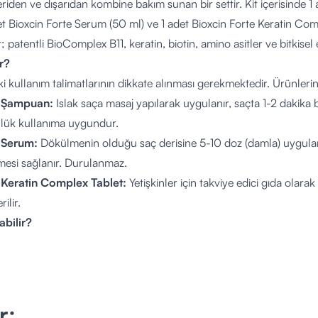
içeriden ve dışarıdan kombine bakım sunan bir settir. Kit içerisinde
et Bioxcin Forte Serum (50 ml) ve 1 adet Bioxcin Forte Keratin Com
; patentli BioComplex B11, keratin, biotin, amino asitler ve bitkisel e
ır?
i kullanım talimatlarının dikkate alınması gerekmektedir. Ürünlerin 
e Şampuan:
Islak saça masaj yapılarak uygulanır, saçta 1-2 dakika b
nlük kullanıma uygundur.
 Serum:
Dökülmenin olduğu saç derisine 5-10 doz (damla) uygulanı
mesi sağlanır. Durulanmaz.
 Keratin Complex Tablet:
Yetişkinler için takviye edici gıda olarak
ilir.
abilir?
veya süregelen saç dökülmesi problemi yaşayan, saç köklerini güç
teyen 15 yaş üzeri gençlerin ve yetişkinlerin kullanımına uygund
ıma elverişlidir. Tablet formu takviye edici gıda olduğundan; hamile
laç kullanımı durumlarında kullanım öncesi mutlaka bir hekime danış
r;