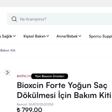
& Sağlık
Kişisel Bakım
Anne/Bebek
Sporcu Supp
Bakım Kiti
Tüm Bioxcin Ürünleri
Bioxcin Forte Yoğun Saç
Dökülmesi İçin Bakım Kiti
Barkod
:
8680512630258
₺ 799.00