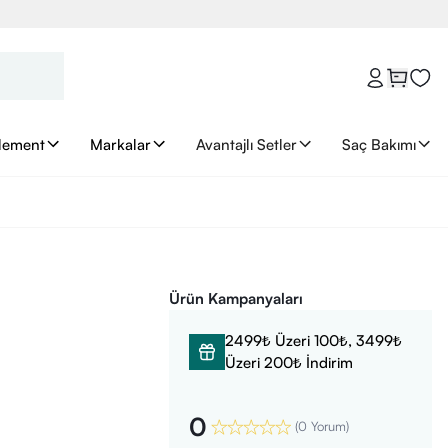
lement
Markalar
Avantajlı Setler
Saç Bakımı
Ürün Kampanyaları
2499₺ Üzeri 100₺, 3499₺
Üzeri 200₺ İndirim
0
(
0 Yorum
)