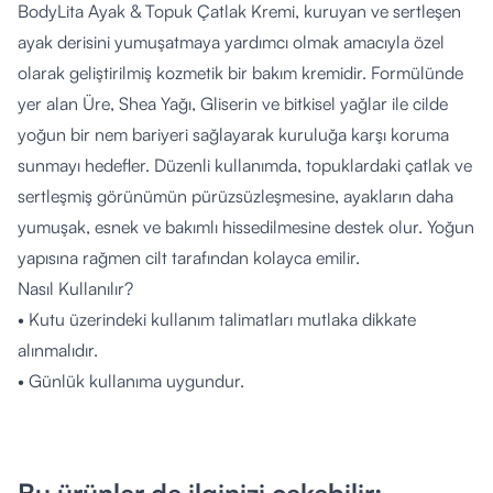
BodyLita Ayak & Topuk Çatlak Kremi, kuruyan ve sertleşen
ayak derisini yumuşatmaya yardımcı olmak amacıyla özel
olarak geliştirilmiş kozmetik bir bakım kremidir. Formülünde
yer alan Üre, Shea Yağı, Gliserin ve bitkisel yağlar ile cilde
yoğun bir nem bariyeri sağlayarak kuruluğa karşı koruma
sunmayı hedefler. Düzenli kullanımda, topuklardaki çatlak ve
sertleşmiş görünümün pürüzsüzleşmesine, ayakların daha
yumuşak, esnek ve bakımlı hissedilmesine destek olur. Yoğun
yapısına rağmen cilt tarafından kolayca emilir.
Nasıl Kullanılır?
• Kutu üzerindeki kullanım talimatları mutlaka dikkate
alınmalıdır.
• Günlük kullanıma uygundur.
• Temizlenmiş ve tamamen kurulanmış ayaklara yeterli
miktarda alınarak uygulanır.
• Özellikle topuk ve çatlak görünümünün yoğun olduğu