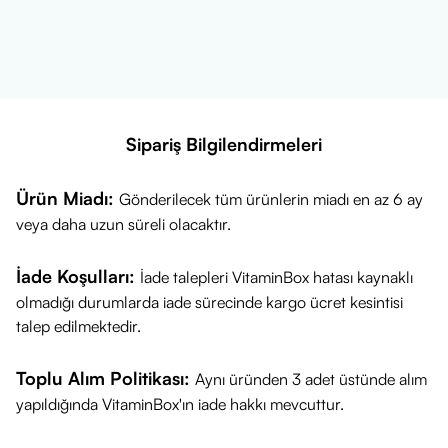
• Bitkisel Yağlar
(Not: Ürünün tam içerik listesi (INCI) ambalajı üzerinde detaylı
olarak yer almaktadır, buraya öne çıkan nemlendirici aktif
bileşenler eklenmiştir.)
Sipariş Bilgilendirmeleri
Ürün Miadı:
Gönderilecek tüm ürünlerin miadı en az 6 ay
veya daha uzun süreli olacaktır.
İade Koşulları:
İade talepleri VitaminBox hatası kaynaklı
olmadığı durumlarda iade sürecinde kargo ücret kesintisi
talep edilmektedir.
Toplu Alım Politikası:
Aynı üründen 3 adet üstünde alım
yapıldığında VitaminBox'ın iade hakkı mevcuttur.