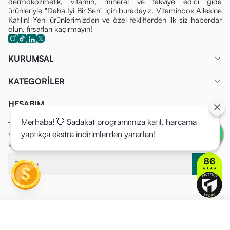
dermokozmetik, vitamin, mineral ve takviye edici gıda
ürünleriyle "Daha İyi Bir Sen" için buradayız. Vitaminbox Ailesine
Katılın! Yeni ürünlerimizden ve özel tekliflerden ilk siz haberdar
olun, fırsatları kaçırmayın!
KURUMSAL
KATEGORİLER
HESABIM
Merhaba! 👋 Sadakat programımıza katıl, harcama
Tüm Fırsatlardan İlk Siz Haberdar Olun!
yaptıkça ekstra indirimlerden yararlan!
Yeni ürünlerimizden ve özel tekliflerden ilk siz haberdar olun, fırsatları
kaçırmayın!
VitaminBox ©2025 Tüm Hakları Saklıdır