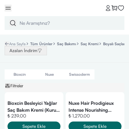
Ana Sayfa
Tüm Ürünler
Saç Bakımı
Saç Kremi
Boyalı Saçlar 
Azalan İndirim
Bioxcin
Nuxe
Swissoderm
Filtreler
Bioxcin Besleyici Yağlar
Nuxe Hair Prodigieux
Saç Bakım Kremi (Kuru
Intense Nourishing
₺ 239.00
₺ 1,270.00
ve Yıpranmış Saçlar) 250
Leave In Cream 100 ml
ml
Sepete Ekle
Sepete Ekle