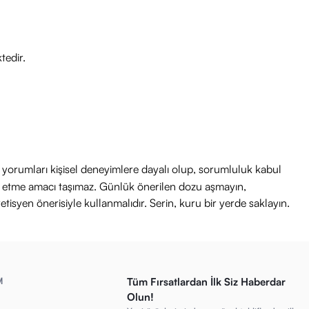
rır.
tedir.
gulayın ve içten dışa doğru
ketlerle masaj yapın.
ri yorumları kişisel deneyimlere dayalı olup, sorumluluk kabul
avi etme amacı taşımaz. Günlük önerilen dozu aşmayın,
etisyen önerisiyle kullanmalıdır. Serin, kuru bir yerde saklayın.
M
Tüm Fırsatlardan İlk Siz Haberdar
Olun!