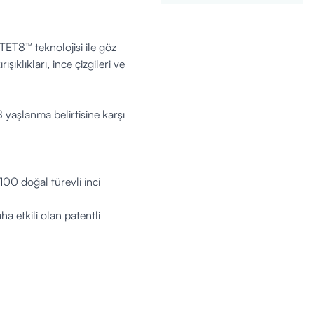
TET8™ teknolojisi ile göz
şıklıkları, ince çizgileri ve
yaşlanma belirtisine karşı
00 doğal türevli inci
a etkili olan patentli
, Butylene Glycol, Bís-