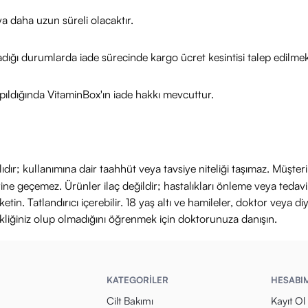
 nem:
Cildi besler ve nemlendirir, göz çevresini canlı ve genç tutar.
a daha uzun süreli olacaktır.
ini aydınlatır, cildin doğal ışıltısını artırır.
unan uç kısmı ile göz çevresine daha pürüzsüz ve ışıltılı bir görünüm kazandı
adığı durumlarda iade sürecinde kargo ücret kesintisi talep edilmek
vli içerikler
ıldığında VitaminBox'ın iade hakkı mevcuttur.
tıcı etki için masaj uç kısmını bir fırça gibi kullanın. Kremi göz altınıza uy
asaj yaparak hafif tampon hareketlerle tamamlayın.
ştırıcı etki için kremi tüm göz çevresine uygulayın ve dıştan içe doğru hare
ıdır; kullanımına dair taahhüt veya tavsiye niteliği taşımaz. Müşte
yerine geçemez. Ürünler ilaç değildir; hastalıkları önleme veya ted
in. Tatlandırıcı içerebilir. 18 yaş altı ve hamileler, doktor veya diy
ikliğiniz olup olmadığını öğrenmek için doktorunuza danışın.
KATEGORİLER
HESABI
Cilt Bakımı
Kayıt Ol