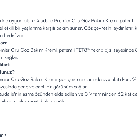
lerine uygun olan Caudalie Premier Cru Göz Bakım Kremi, patentli 
 etkili bir yaşlanma karşıtı bakım sunar. Göz çevresini aydınlatır, kırı
ı hedef alır.
arı:
mier Cru Göz Bakım Kremi, patentli TET8™ teknolojisi sayesinde 8 
ım sağlar.
kleri:
ydunuz?
mier Cru Göz Bakım Kremi, göz çevresini anında aydınlatırken, %1
sayesinde genç ve canlı bir görünüm sağlar.
Caudalie'nin asma özünden elde edilen ve C Vitamininden 62 kat dah
 bileşen, leke karşıtı bakım sağlar.
li:
am olmak üzere günde iki kez uygulayabilirsiniz.
:
au, Mica, Coco-Caprylate/Caprate, Ethylhexyl Stearate, Glycerin
r;