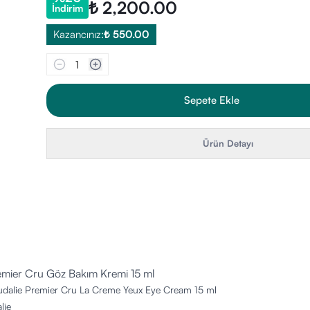
₺ 2,200.00
İndirim
Kazancınız:
₺ 550.00
1
Sepete Ekle
Ürün Detayı
emier Cru Göz Bakım Kremi 15 ml
dalie Premier Cru La Creme Yeux Eye Cream 15 ml
lie