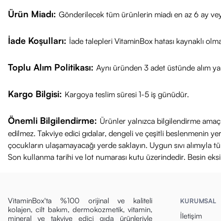
Beslenme ve
Ürün Miadı:
Gönderilecek tüm ürünlerin miadı en az 6 ay vey
Işıltı:
Göz çevres
Masaj etkisi s
İade Koşulları:
İade talepleri VitaminBox hatası kaynaklı olm
%97 doğal türe
Parfümsüz
Vegan
Toplu Alım Politikası:
Aynı üründen 3 adet üstünde alım yap
Sabah:
Aydınla
hareketlerle m
Kargo Bilgisi:
Kargoya teslim süresi 1-5 iş günüdür.
Akşam:
Sıkıla
Önemli Bilgilendirme:
Ürünler yalnızca bilgilendirme amaçl
edilmez. Takviye edici gıdalar, dengeli ve çeşitli beslenmenin 
çocukların ulaşamayacağı yerde saklayın. Uygun sıvı alımıyla tüket
Son kullanma tarihi ve lot numarası kutu üzerindedir. Besin eks
VitaminBox'ta %100 orijinal ve kaliteli
KURUMSAL
kolajen, cilt bakım, dermokozmetik, vitamin,
İletişim
mineral ve takviye edici gıda ürünleriyle