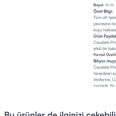
Boyut:
15 ml
Özet Bilgi:
Tüm cilt tip
çevresine özel
koyu halkalar
Ürün Faydal
Caudalie Pre
etkili bir bak
Formül Özelli
Biliyor mu
Caudalie Pre
tanecikleri 
Viniferine, 
içeriğidir. Bu
Kullanım Şek
Sabah ve akş
Ürün İçeriği
Aqua/Water/E
Bu ürünler de ilginizi çekebili