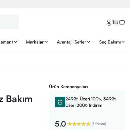
lement
Markalar
Avantajlı Setler
Saç Bakımı
Ürün Kampanyaları
z Bakım
2499₺ Üzeri 100₺, 3499₺
Üzeri 200₺ İndirim
5.0
(
1 Yorum
)