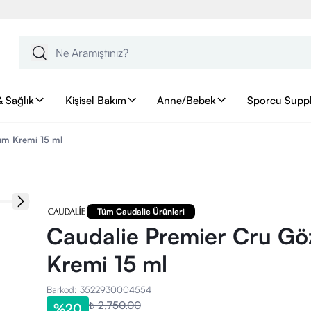
& Sağlık
Kişisel Bakım
Anne/Bebek
Sporcu Supp
ım Kremi 15 ml
Tüm Caudalie Ürünleri
Caudalie Premier Cru Gö
Kremi 15 ml
Barkod
:
3522930004554
₺ 2,750.00
%
20