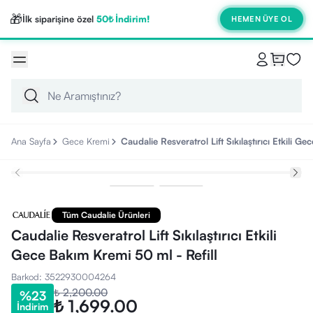
🎁
İlk siparişine özel
50₺ İndirim!
HEMEN ÜYE OL
Ana Sayfa
Gece Kremi
Caudalie Resveratrol Lift Sıkılaştırıcı Etkili G
Tüm Caudalie Ürünleri
Caudalie Resveratrol Lift Sıkılaştırıcı Etkili
Gece Bakım Kremi 50 ml - Refill
Barkod
:
3522930004264
₺ 2,200.00
%
23
₺ 1,699.00
İndirim