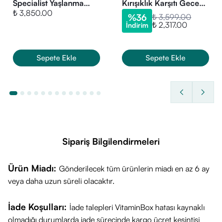
Specialist Yaşlanma
Kırışıklık Karşıtı Gece
Derinlemesine Yenilenme ve Sıkılaşma!
₺ 3,850.00
Karşıtı Gece Bakım
Bakım Kremi 50ml
%
36
₺ 3,599.00
Cilt bakım rutininize doğal bir dokunuş eklemek ve gece
₺ 2,317.00
İndirim
Kremi 50 ml
boyunca gençleştirici bir etki yaratmak için Caudalie
Resveratrol Lift Sıkılaştırıcı Etkili Gece Bakım Kremi ideal bir
seçimdir.
Sepete Ekle
Sepete Ekle
Sipariş Bilgilendirmeleri
Ürün Miadı:
Gönderilecek tüm ürünlerin miadı en az 6 ay
veya daha uzun süreli olacaktır.
İade Koşulları:
İade talepleri VitaminBox hatası kaynaklı
olmadığı durumlarda iade sürecinde kargo ücret kesintisi