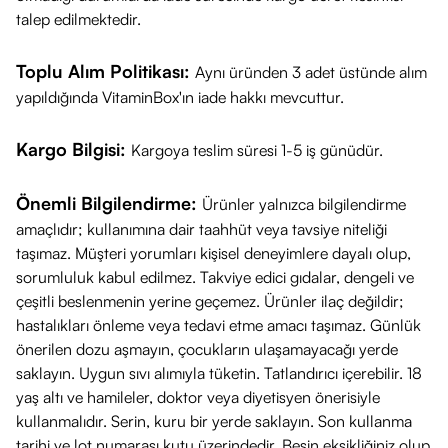
talep edilmektedir.
Toplu Alım Politikası:
Aynı üründen 3 adet üstünde alım
yapıldığında VitaminBox'ın iade hakkı mevcuttur.
Kargo Bilgisi:
Kargoya teslim süresi 1-5 iş günüdür.
Önemli Bilgilendirme:
Ürünler yalnızca bilgilendirme
amaçlıdır; kullanımına dair taahhüt veya tavsiye niteliği
taşımaz. Müşteri yorumları kişisel deneyimlere dayalı olup,
sorumluluk kabul edilmez. Takviye edici gıdalar, dengeli ve
çeşitli beslenmenin yerine geçemez. Ürünler ilaç değildir;
hastalıkları önleme veya tedavi etme amacı taşımaz. Günlük
önerilen dozu aşmayın, çocukların ulaşamayacağı yerde
saklayın. Uygun sıvı alımıyla tüketin. Tatlandırıcı içerebilir. 18
yaş altı ve hamileler, doktor veya diyetisyen önerisiyle
kullanmalıdır. Serin, kuru bir yerde saklayın. Son kullanma
tarihi ve lot numarası kutu üzerindedir. Besin eksikliğiniz olup