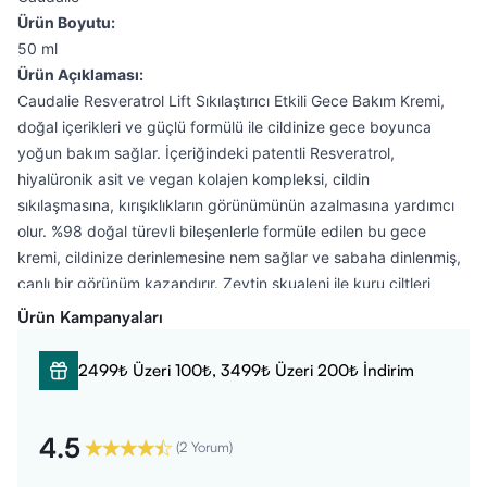
Ürün Boyutu:
50 ml
Ürün Açıklaması:
Caudalie Resveratrol Lift Sıkılaştırıcı Etkili Gece Bakım Kremi,
doğal içerikleri ve güçlü formülü ile cildinize gece boyunca
yoğun bakım sağlar. İçeriğindeki patentli Resveratrol,
hiyalüronik asit ve vegan kolajen kompleksi, cildin
sıkılaşmasına, kırışıklıkların görünümünün azalmasına yardımcı
olur. %98 doğal türevli bileşenlerle formüle edilen bu gece
kremi, cildinize derinlemesine nem sağlar ve sabaha dinlenmiş,
canlı bir görünüm kazandırır. Zeytin skualeni ile kuru ciltleri
besler ve yatıştırırken, fitoaromatik kokusu sayesinde rahatlatıcı
Ürün Kampanyaları
bir deneyim sunar.
Faydaları:
2499₺ Üzeri 100₺, 3499₺ Üzeri 200₺ İndirim
Kırışıklık görünümünü azaltır ve cildi pürüzsüzleştirir.
Cildin sıkılaşmasına yardımcı olur, daha genç ve aydınlık bir
görünüm sağlar.
4.5
(
2 Yorum
)
Zeytin skualeni ile kuru ciltleri besler, nemlendirir ve yatıştırır.