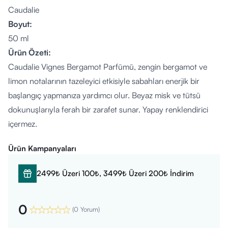
Caudalie
Boyut:
50 ml
Ürün Özeti:
Caudalie Vignes Bergamot Parfümü, zengin bergamot ve
limon notalarının tazeleyici etkisiyle sabahları enerjik bir
başlangıç yapmanıza yardımcı olur. Beyaz misk ve tütsü
dokunuşlarıyla ferah bir zarafet sunar. Yapay renklendirici
içermez.
Faydalar:
Ürün Kampanyaları
Doğal bitki esanslarıyla tazelik hissi yaratır.
Bergamot ve limonun enerjik notalarıyla gün boyu ferah bir
2499₺ Üzeri 100₺, 3499₺ Üzeri 200₺ İndirim
etki sağlar.
Pembe biber, adaçayı ve iris çiçeği ile zarif bir denge sunar.
0
Beyaz misk ve tütsü alt notaları ile derinlemesine bir ferahlık
(
0 Yorum
)
hissi.