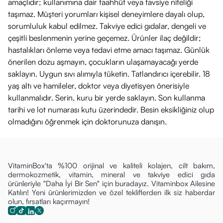
amaçlıdır; kullanımına dair taahhüt veya tavsiye niteliği
taşımaz. Müşteri yorumları kişisel deneyimlere dayalı olup,
sorumluluk kabul edilmez. Takviye edici gıdalar, dengeli ve
çeşitli beslenmenin yerine geçemez. Ürünler ilaç değildir;
hastalıkları önleme veya tedavi etme amacı taşımaz. Günlük
önerilen dozu aşmayın, çocukların ulaşamayacağı yerde
saklayın. Uygun sıvı alımıyla tüketin. Tatlandırıcı içerebilir. 18
yaş altı ve hamileler, doktor veya diyetisyen önerisiyle
kullanmalıdır. Serin, kuru bir yerde saklayın. Son kullanma
tarihi ve lot numarası kutu üzerindedir. Besin eksikliğiniz olup
olmadığını öğrenmek için doktorunuza danışın.
VitaminBox'ta %100 orijinal ve kaliteli kolajen, cilt bakım,
dermokozmetik, vitamin, mineral ve takviye edici gıda
ürünleriyle "Daha İyi Bir Sen" için buradayız. Vitaminbox Ailesine
Katılın! Yeni ürünlerimizden ve özel tekliflerden ilk siz haberdar
olun, fırsatları kaçırmayın!