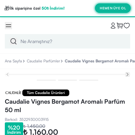
🎁
İlk siparişine özel
50₺ İndirim!
HEMEN ÜYE OL
Ana Sayfa
Caudalie Parfümler
Caudalie Vignes Bergamot Aromalı P
Tüm Caudalie Ürünleri
Caudalie Vignes Bergamot Aromalı Parfüm
50 ml
Barkod
:
3522930003915
₺ 1,450.00
%
20
₺ 1,160.00
İndirim