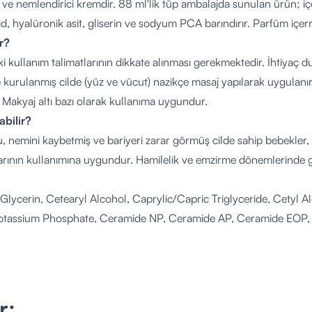
ı ve nemlendirici kremdir. 88 ml'lik tüp ambalajda sunulan ürün; içe
d, hyalüronik asit, gliserin ve sodyum PCA barındırır. Parfüm içer
ır?
i kullanım talimatlarının dikkate alınması gerekmektedir. İhtiyaç
 kurulanmış cilde (yüz ve vücut) nazikçe masaj yapılarak uygulanır. 
r. Makyaj altı bazı olarak kullanıma uygundur.
abilir?
, nemini kaybetmiş ve bariyeri zarar görmüş cilde sahip bebekler, 
rının kullanımına uygundur. Hamilelik ve emzirme dönemlerinde güv
Glycerin, Cetearyl Alcohol, Caprylic/Capric Triglyceride, Cetyl A
otassium Phosphate, Ceramide NP, Ceramide AP, Ceramide EOP,
m Methosulfate, Sodium Lauroyl Lactylate, Sodium Hyaluronate,
, Dipotassium Phosphate, Tocopherol, Phytosphingosine, Xanth
r;