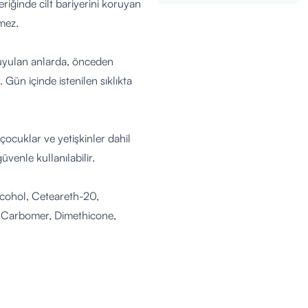
riğinde cilt bariyerini koruyan
mez.
 duyulan anlarda, önceden
Gün içinde istenilen sıklıkta
çocuklar ve yetişkinler dahil
enle kullanılabilir.
lcohol, Ceteareth-20,
 Carbomer, Dimethicone,
 Cholesterol, Phenoxyethanol,
an Gum, Ethylhexylglycerin