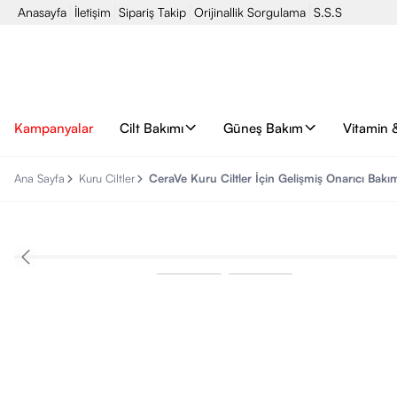
Anasayfa
İletişim
Sipariş Takip
Orijinallik Sorgulama
S.S.S
Kampanyalar
Cilt Bakımı
Güneş Bakım
Vitamin 
Ana Sayfa
Kuru Ciltler
CeraVe Kuru Ciltler İçin Gelişmiş Onarıcı Bak