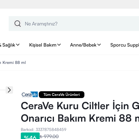
& Sağlık
Kişisel Bakım
Anne/Bebek
Sporcu Supp
ım Kremi 88 ml
Tüm CeraVe Ürünleri
CeraVe Kuru Ciltler İçin G
Onarıcı Bakım Kremi 88 
Barkod
:
3337875848459
₺ 979.00
%
46