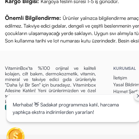
Kargo Bilgisi:
Kargoya teslim süresi 1-5 iş günüdür.
Önemli Bilgilendirme:
Ürünler yalnızca bilgilendirme amaçl
edilmez. Takviye edici gıdalar, dengeli ve çeşitli beslenmenin 
çocukların ulaşamayacağı yerde saklayın. Uygun sıvı alımıyla tüket
Son kullanma tarihi ve lot numarası kutu üzerindedir. Besin eks
VitaminBox'ta %100 orijinal ve kaliteli
KURUMSAL
kolajen, cilt bakım, dermokozmetik, vitamin,
İletişim
mineral ve takviye edici gıda ürünleriyle
Yasal Bildiri
"Daha İyi Bir Sen" için buradayız. Vitaminbox
Ailesine Katılın! Yeni ürünlerimizden ve özel
Hizmet Şartla
tekliflerden ilk siz haberdar olun, fırsatları
Gizlilik Politi
kaçırmayın!
Merhaba! 👋 Sadakat programımıza katıl, harcama
Para İade Pol
yaptıkça ekstra indirimlerden yararlan!
Kargo & Tesli
Mesafeli Sat