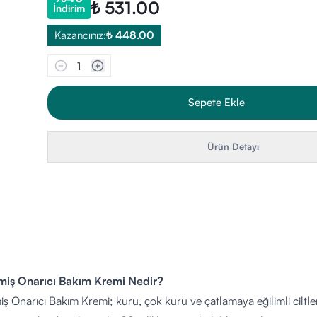
₺ 531.00
İndirim
Kazancınız:
₺ 448.00
1
Sepete Ekle
Ürün Detayı
miş Onarıcı Bakım Kremi Nedir?
ş Onarıcı Bakım Kremi; kuru, çok kuru ve çatlamaya eğilimli ciltler 