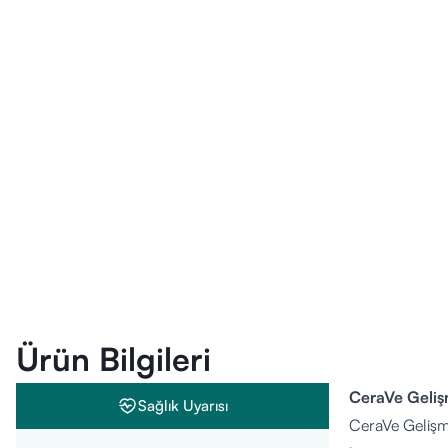
Ürün Bilgileri
CeraVe Geliş
Sağlık Uyarısı
CeraVe Gelişmi