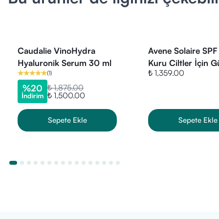
Caudalie VinoHydra
Avene Solaire SP
Hyaluronik Serum 30 ml
Kuru Ciltler İçin 
₺ 1,359.00
(
1
)
Kremi 50 ml (Aral
Miadlı)
%
20
₺ 1,875.00
₺ 1,500.00
İndirim
Sepete Ekle
Sepete Ekle