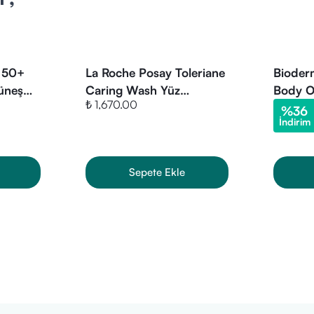
F 50+
La Roche Posay Toleriane
Bioder
Güneş
Caring Wash Yüz
Body Oi
₺ 1,670.00
ık/2026
Temizleme Jeli 400 ml
%
36
İndirim
Sepete Ekle