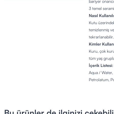
bariyer onarıc
3 temel serami
Nasıl Kullanıl
Kutu üzerindek
temizlenmiş ve
tekrarlanabili
Kimler Kullan
Kuru, çok kuru
tüm yaş grupla
İçerik Listesi:
Aqua / Water, 
Petrolatum, P
Behentrimoniu
Disodium EDTA
Bu ürünler de ilginizi çekebili