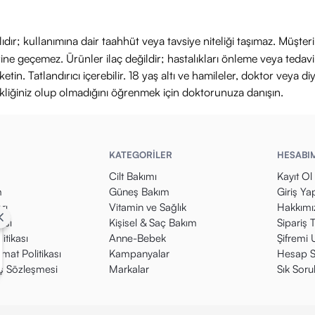
ıdır; kullanımına dair taahhüt veya tavsiye niteliği taşımaz. Müşte
yerine geçemez. Ürünler ilaç değildir; hastalıkları önleme veya ted
in. Tatlandırıcı içerebilir. 18 yaş altı ve hamileler, doktor veya diy
ikliğiniz olup olmadığını öğrenmek için doktorunuza danışın.
KATEGORİLER
HESABI
Cilt Bakımı
Kayıt Ol
m
Güneş Bakım
Giriş Ya
rı
Vitamin ve Sağlık
Hakkımı
kası
Kişisel & Saç Bakım
Sipariş 
itikası
Anne-Bebek
Şifremi
mat Politikası
Kampanyalar
Hesap S
ış Sözleşmesi
Markalar
Sık Soru