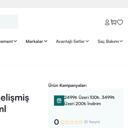
lement
Markalar
Avantajlı Setler
Saç Bakımı
Ürün Kampanyaları
elişmiş
2499₺ Üzeri 100₺, 3499₺
Üzeri 200₺ İndirim
ml
0
(
0 Yorum
)