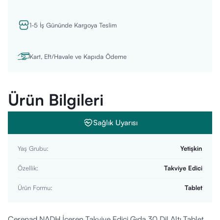
1-5 İş Gününde Kargoya Teslim
Kart, Eft/Havale ve Kapıda Ödeme
Ürün Bilgileri
Sağlık Uyarısı
Yaş Grubu
:
Yetişkin
Özellik
:
Takviye Edici
Ürün Formu
:
Tablet
Cerenad NADH İçeren Takviye Edici Gıda 30 Dil Altı Tablet