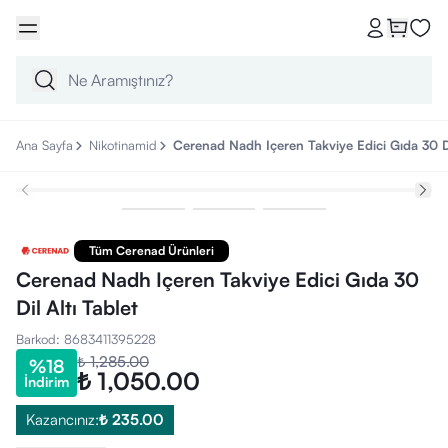
Ana Sayfa
Nikotinamid
Cerenad Nadh Içeren Takviye Edici Gıda 30 Dil
Tüm Cerenad Ürünleri
Cerenad Nadh Içeren Takviye Edici Gıda 30
Dil Altı Tablet
Barkod
:
8683411395228
₺ 1,285.00
%
18
₺ 1,050.00
İndirim
Kazancınız:
₺ 235.00