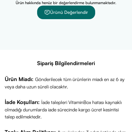
Ürün hakkında henüz bir değerlendirme bulunmamaktadır.
rahatlıkla kullanılabilir.
Ürünü Değerlendir
Cerenad NADH İçeren Takviye Edici Gıda 30 Dil Altı Tablet
İçerik Listesi
Her bir dil altı tablette standardize edilmiş şu aktif bileşen yer
almaktadır:
NADH (Nikotinamid Adenin Dinükleotid Hidrit) 20 mg
İçindekiler:
NADH (Nikotinamid Adenin Dinükleotid Hidrit),
Sipariş Bilgilendirmeleri
Hacim arttırıcılar (Mannitol, Mikrokristalin selüloz),
Topaklanmayı önleyiciler (Yağ asitlerinin magnezyum tuzları,
Ürün Miadı:
Gönderilecek tüm ürünlerin miadı en az 6 ay
Silikon dioksit), Tablet formülasyonuna uygun yardımcı
veya daha uzun süreli olacaktır.
bileşenler ve taşıyıcı maddeler.
(Yardımcı bileşenlerin tam
listesi ve detayları için lütfen ürün ambalajı üzerindeki
İade Koşulları:
İade talepleri VitaminBox hatası kaynaklı
içindekiler panelini kontrol ediniz.)
olmadığı durumlarda iade sürecinde kargo ücret kesintisi
Uyarılar ve Önemli Bilgiler
talep edilmektedir.
İlaç Değildir:
Cerenad NADH bir takviye edici gıdadır;
hastalıkların önlenmesi, teşhis edilmesi veya tedavi edilmesi