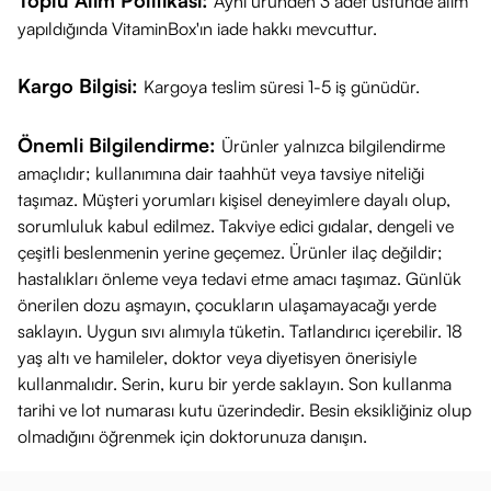
Toplu Alım Politikası:
Aynı üründen 3 adet üstünde alım
amacıyla kesinlikle kullanılamaz.
yapıldığında VitaminBox'ın iade hakkı mevcuttur.
Takviye edici gıdalar, dengeli, çeşitli bir beslenme düzeninin
Kargo Bilgisi:
Kargoya teslim süresi 1-5 iş günüdür.
ve sağlıklı bir yaşam tarzının yerine geçemez.
Tavsiye edilen günlük porsiyon miktarını (günde 1 tableti)
Önemli Bilgilendirme:
Ürünler yalnızca bilgilendirme
aşmayınız.
amaçlıdır; kullanımına dair taahhüt veya tavsiye niteliği
Çocukların güvenliği için onların ulaşamayacağı, serin, kuru
taşımaz. Müşteri yorumları kişisel deneyimlere dayalı olup,
ve güvenli yerlerde muhafaza ediniz.
sorumluluk kabul edilmez. Takviye edici gıdalar, dengeli ve
çeşitli beslenmenin yerine geçemez. Ürünler ilaç değildir;
hastalıkları önleme veya tedavi etme amacı taşımaz. Günlük
önerilen dozu aşmayın, çocukların ulaşamayacağı yerde
saklayın. Uygun sıvı alımıyla tüketin. Tatlandırıcı içerebilir. 18
yaş altı ve hamileler, doktor veya diyetisyen önerisiyle
kullanmalıdır. Serin, kuru bir yerde saklayın. Son kullanma
tarihi ve lot numarası kutu üzerindedir. Besin eksikliğiniz olup
olmadığını öğrenmek için doktorunuza danışın.