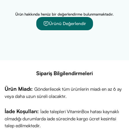
üzerindeki uyarıları incelemesi veya hekime danışması
gerekmektedir.
Ürün hakkında henüz bir değerlendirme bulunmamaktadır.
Ürünü Değerlendir
İçerik Listesi:
Hayıt Tohumu Ekstresi (Vitex agnus-castus)
Yardımcı Bileşenler:
Bitkisel kapsül kabuğu, Hacim artırıcı.
Önemli Uyarılar
Takviye edici gıdadır, ilaç değildir. Hastalıkların önlenmesi veya
Sipariş Bilgilendirmeleri
tedavi edilmesi amacıyla kullanılmaz.
Hamilelik ve emzirme dönemlerinde kullanım için mutlaka
doktorunuza danışınız.
Ürün Miadı:
Gönderilecek tüm ürünlerin miadı en az 6 ay
Tavsiye edilen günlük kullanım miktarını aşmayınız.
veya daha uzun süreli olacaktır.
Serin, kuru ve çocukların ulaşamayacağı yerlerde muhafaza ediniz.
İade Koşulları:
İade talepleri VitaminBox hatası kaynaklı
olmadığı durumlarda iade sürecinde kargo ücret kesintisi
talep edilmektedir.