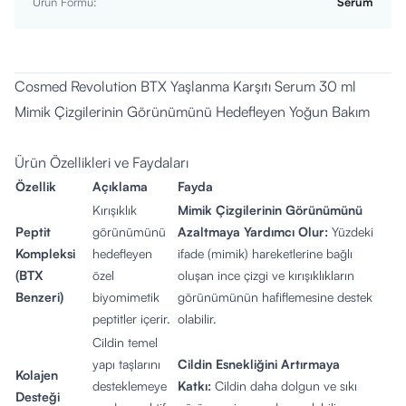
Ürün Formu
:
Serum
Cosmed Revolution BTX Yaşlanma Karşıtı Serum 30 ml
Mimik Çizgilerinin Görünümünü Hedefleyen Yoğun Bakım
Ürün Özellikleri ve Faydaları
Özellik
Açıklama
Fayda
Kırışıklık
Mimik Çizgilerinin Görünümünü
Peptit
görünümünü
Azaltmaya Yardımcı Olur:
Yüzdeki
Kompleksi
hedefleyen
ifade (mimik) hareketlerine bağlı
(BTX
özel
oluşan ince çizgi ve kırışıklıkların
Benzeri)
biyomimetik
görünümünün hafiflemesine destek
peptitler içerir.
olabilir.
Cildin temel
yapı taşlarını
Cildin Esnekliğini Artırmaya
Kolajen
desteklemeye
Katkı:
Cildin daha dolgun ve sıkı
Desteği