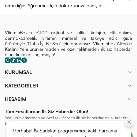
olmadığını öğrenmek için doktorunuza danışın.
zararlı etkilerinden korumak için mutlaka
yüksek faktörlü
güneş koruyucu (SPF 30+)
kullanın.
İçeriği (Ana Bileşenler)
VitaminBox'ta %100 orijinal ve kaliteli kolajen, cilt bakım,
Cosmed Revolution BTX Yaşlanma Karşıtı Serum'un temel ve
dermokozmetik, vitamin, mineral ve takviye edici gıda
aktif bileşenleri:
ürünleriyle "Daha İyi Bir Sen" için buradayız. Vitaminbox Ailesine
Katılın! Yeni ürünlerimizden ve özel tekliflerden ilk siz haberdar
Peptit Kompleksi (BTX Benzeri Peptitler):
Mimik çizgisi
olun, fırsatları kaçırmayın!
görünümünü hedefleyen aktifler.
Nemlendiriciler (Hiyalüronik Asit vb.):
Cildin nemini ve
KURUMSAL
dolgunluğunu destekleyen ajanlar.
Cilt Bariyerini Destekleyici Aktifler:
Cildin genel sağlığını
KATEGORİLER
korumaya yardımcı bileşenler.
HESABIM
İçermez:
Parfüm, Alkol, Paraben.
Fiyat ve Güvenilir Alışveriş
Tüm Fırsatlardan İlk Siz Haberdar Olun!
Yeni ürünlerimizden ve özel tekliflerden ilk siz haberdar olun, fırsatları
VitaminBox olarak %100 orijinal ürünleri uygun fiyatlara
kaçırmayın!
sizlerle buluşturuyoruz. Sayfanın üst kısmına giderek
Merhaba! 👋 Sadakat programımıza katıl, harcama