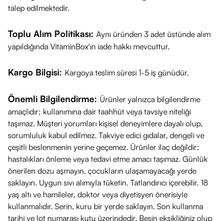
talep edilmektedir.
Cildi Yoğun Nemle Beslemeye Destek Olur:
Kuruluk
nedeniyle oluşan ince çizgi görünümünü azaltmaya destek
Toplu Alım Politikası:
Aynı üründen 3 adet üstünde alım
verir.
yapıldığında VitaminBox'ın iade hakkı mevcuttur.
Daha Pürüzsüz Cilt Dokusu Sağlamaya Yardımcı Olur:
Cildin genel dokusunun iyileşmesine ve daha eşit
Kargo Bilgisi:
Kargoya teslim süresi 1-5 iş günüdür.
görünmesine katkıda bulunabilir.
Nasıl Kullanılır?
Önemli Bilgilendirme:
Ürünler yalnızca bilgilendirme
Temizlik:
Cildinizi temizleyin ve kurulayın.
amaçlıdır; kullanımına dair taahhüt veya tavsiye niteliği
taşımaz. Müşteri yorumları kişisel deneyimlere dayalı olup,
Uygulama:
Avucunuza birkaç damla serum alın ve göz
sorumluluk kabul edilmez. Takviye edici gıdalar, dengeli ve
çevresi hariç tüm yüzünüze ve boyun bölgenize nazikçe
çeşitli beslenmenin yerine geçemez. Ürünler ilaç değildir;
masaj yaparak uygulayın.
hastalıkları önleme veya tedavi etme amacı taşımaz. Günlük
Takip Eden Ürün:
Serum cildiniz tarafından emildikten sonra
önerilen dozu aşmayın, çocukların ulaşamayacağı yerde
nemlendiricinizi uygulayabilirsiniz.
Zamanlama:
En iyi sonuç
saklayın. Uygun sıvı alımıyla tüketin. Tatlandırıcı içerebilir. 18
için düzenli olarak
sabah ve/veya akşam
kullanılması
yaş altı ve hamileler, doktor veya diyetisyen önerisiyle
kullanmalıdır. Serin, kuru bir yerde saklayın. Son kullanma
tavsiye edilir.
tarihi ve lot numarası kutu üzerindedir. Besin eksikliğiniz olup
Güneş Koruma:
Gündüz kullanımında cildinizi güneşin