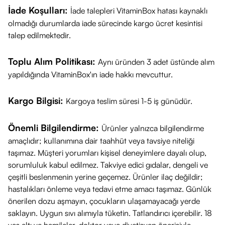
Gum,Dehydroacetıc Acıd, Acacıa Senegal Gum, Sodıum
İade Koşulları:
İade talepleri VitaminBox hatası kaynaklı
Benzoate, Potassıum Sorbate,Crocus Chrysanthus Bulb Extract.
olmadığı durumlarda iade sürecinde kargo ücret kesintisi
talep edilmektedir.
Öne Çıkan Özellikleri
Toplu Alım Politikası:
Aynı üründen 3 adet üstünde alım
Hassas ve kızarıklığa eğilimli ciltler için özel formül
yapıldığında VitaminBox'ın iade hakkı mevcuttur.
Yoğun nemlendirme ve yatıştırma desteği
Hafif ve kolay emilen krem dokusu
Kargo Bilgisi:
Kargoya teslim süresi 1-5 iş günüdür.
Parfüm, alkol ve paraben içermeyen yapı
Günlük kullanım için uygun formül
Önemli Bilgilendirme:
Ürünler yalnızca bilgilendirme
amaçlıdır; kullanımına dair taahhüt veya tavsiye niteliği
taşımaz. Müşteri yorumları kişisel deneyimlere dayalı olup,
sorumluluk kabul edilmez. Takviye edici gıdalar, dengeli ve
çeşitli beslenmenin yerine geçemez. Ürünler ilaç değildir;
hastalıkları önleme veya tedavi etme amacı taşımaz. Günlük
önerilen dozu aşmayın, çocukların ulaşamayacağı yerde
saklayın. Uygun sıvı alımıyla tüketin. Tatlandırıcı içerebilir. 18