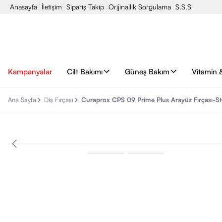
Anasayfa
İletişim
Sipariş Takip
Orijinallik Sorgulama
S.S.S
Kampanyalar
Cilt Bakımı
Güneş Bakım
Vitamin 
Ana Sayfa
Diş Fırçası
Curaprox CPS 09 Prime Plus Arayüz Fırçası-St