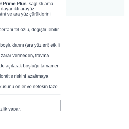
 Prime Plus
, sağlıklı ama
 dayanıklı arayüz
esini ve ara yüz çürüklerini
ahi tel özlü, değiştirilebilir
oşluklarını (ara yüzleri) etkili
e zarar vermeden, travma
ğinde açılarak boşluğu tamamen
ontitis riskini azaltmaya
okusunu önler ve nefesin taze
zlik yapar.
hareketiyle plakları süpürür.
ılmaya dayanıklı tel.
ştirilebilir; konforlu tutuş