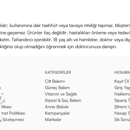
ıdır; kullanımına dair taahhüt veya tavsiye niteliği taşımaz. Müşte
yerine geçemez. Ürünler ilaç değildir; hastalıkları önleme veya ted
in. Tatlandırıcı içerebilir. 18 yaş altı ve hamileler, doktor veya diy
ikliğiniz olup olmadığını öğrenmek için doktorunuza danışın.
KATEGORİLER
HESABI
Cilt Bakımı
Kayıt Ol
m
Güneş Bakım
Giriş Ya
rı
Vitamin ve Sağlık
Hakkımı
kası
Kişisel & Saç Bakım
Sipariş 
itikası
Anne-Bebek
Şifremi
mat Politikası
Kampanyalar
Hesap S
ış Sözleşmesi
Markalar
Sık Soru