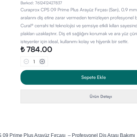
Barkod
:
7612412427837
Curaprox CPS 09 Prime Plus Arayüz Fırçası (Sarı), 0.9 mm g
aralarını diş etine zarar vermeden temizleyen profesyonel 
Cural® cerrahi tel teknolojisi ve şemsiye etkili kılları sayesin
plakları uzaklaştırır. Diş eti sağlığını korumak ve ara yüz çü
isteyenler için ideal, kullanımı kolay ve hijyenik bir settir.
₺ 784.00
1
Sepete Ekle
Ürün Detayı
09 Prime Plus Arayüz Fırçası – Profesyonel Diş Arası Bakımı