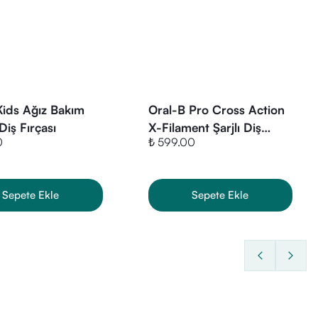
 güne kadar kullanılabilir.
r diş aralarını diş etine zarar
Kids Ağız Bakım
Oral-B Pro Cross Action
isi ve şemsiye etkili kılları
ara yüz çürüklerini önlemek
iş Fırçası
X-Filament Şarjlı Diş
0
₺ 599.00
Fırçası Yedek Başlığı 2
Adet
leştirin.
Sepete Ekle
Sepete Ekle
anıza gerek yoktur. Günde bir