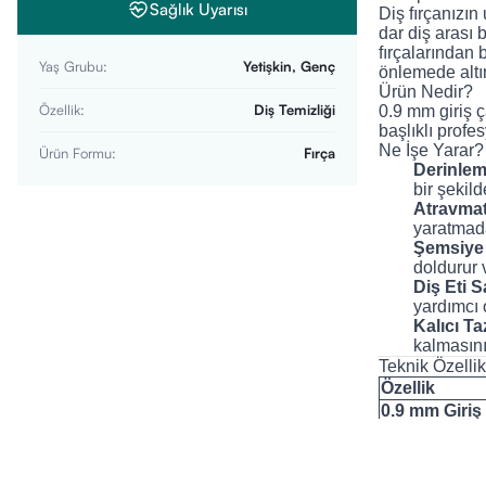
Sağlık Uyarısı
Diş fırçanızı
dar diş arası 
fırçalarından b
Yaş Grubu
:
Yetişkin, Genç
önlemede altın
Ürün Nedir?
Özellik
:
Diş Temizliği
0.9 mm giriş ç
başlıklı profes
Ne İşe Yarar?
Ürün Formu
:
Fırça
Derinlem
bir şekild
Atravmat
yaratmada
Şemsiye 
doldurur 
Diş Eti S
yardımcı 
Kalıcı Ta
kalmasını
Teknik Özellik
Özellik
0.9 mm Giriş
4.0 mm Etki 
Cural® Tel Ö
Ergonomik T