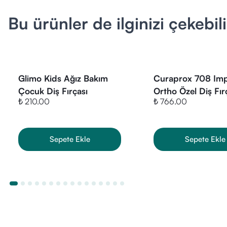
(Handy)
Uzun Kullan
Bu ürünler de ilginizi çekebili
Ürün K
Curaprox CPS
Glimo Kids Ağız Bakım
Curaprox 708 Imp
vermeden temiz
sayesinde tek 
Çocuk Diş Fırçası
Ortho Özel Diş Fır
isteyenler için
₺ 210.00
₺ 766.00
Stoktaki Renklerd
Nasıl Kullanıl
Gönderilecektir
Yerleşti
Giriş:
Naz
Çıkış:
Fır
Sepete Ekle
Sepete Ekle
Önemli:
S
kez, terc
Kimler Kullan
Dar veya 
Diş eti k
Diş arası