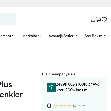
lement
Markalar
Avantajlı Setler
Saç Bakımı
Ürün Kampanyaları
lus
2499₺ Üzeri 100₺, 3499₺
Üzeri 200₺ İndirim
Renkler
0
(
0 Yorum
)