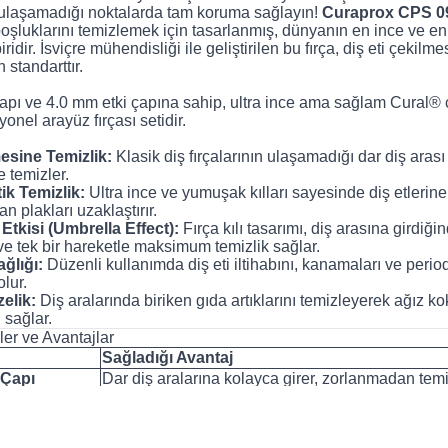
n ulaşamadığı noktalarda tam koruma sağlayın!
Curaprox CPS 09
boşluklarını temizlemek için tasarlanmış, dünyanın en ince ve en
iridir. İsviçre mühendisliği ile geliştirilen bu fırça, diş eti çekilm
 standarttır.
apı ve 4.0 mm etki çapına sahip, ultra ince ama sağlam Cural® cerr
yonel arayüz fırçası setidir.
esine Temizlik:
Klasik diş fırçalarının ulaşamadığı dar diş arası b
e temizler.
ik Temizlik:
Ultra ince ve yumuşak kılları sayesinde diş etlerin
n plakları uzaklaştırır.
Etkisi (Umbrella Effect):
Fırça kılı tasarımı, diş arasına girdi
ve tek bir hareketle maksimum temizlik sağlar.
ağlığı:
Düzenli kullanımda diş eti iltihabını, kanamaları ve period
olur.
zelik:
Diş aralarında biriken gıda artıklarını temizleyerek ağız k
 sağlar.
ler ve Avantajlar
Sağladığı Avantaj
 Çapı
Dar diş aralarına kolayca girer, zorlanmadan temi
Çapı
Boşluğu tamamen doldurarak tek bir "içeri-dışarı" 
zü
Nikel içermeyen, cerrahi kalitede ultra ince ve kır
utucu
"Click" sistemi sayesinde fırça başlığı kolayca deği