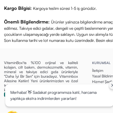
Kargo Bilgisi:
Kargoya teslim süresi 1-5 iş günüdür.
Önemli Bilgilendirme:
Ürünler yalnızca bilgilendirme amaçl
edilmez. Takviye edici gıdalar, dengeli ve çeşitli beslenmenin 
çocukların ulaşamayacağı yerde saklayın. Uygun sıvı alımıyla tüket
Son kullanma tarihi ve lot numarası kutu üzerindedir. Besin eks
VitaminBox'ta %100 orijinal ve kaliteli
KURUMSAL
kolajen, cilt bakım, dermokozmetik, vitamin,
İletişim
mineral ve takviye edici gıda ürünleriyle
Yasal Bildiri
"Daha İyi Bir Sen" için buradayız. Vitaminbox
Ailesine Katılın! Yeni ürünlerimizden ve özel
Hizmet Şartla
tekliflerden ilk siz haberdar olun, fırsatları
Gizlilik Politi
kaçırmayın!
Merhaba! 👋 Sadakat programımıza katıl, harcama
Para İade Pol
yaptıkça ekstra indirimlerden yararlan!
Kargo & Tesli
Mesafeli Sat