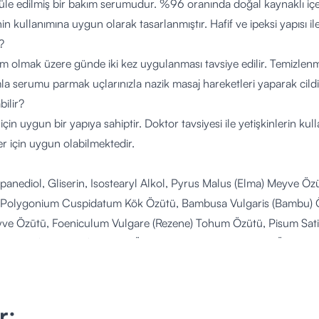
le edilmiş bir bakım serumudur. %96 oranında doğal kaynaklı içeri
inin kullanımına uygun olarak tasarlanmıştır. Hafif ve ipeksi yapısı ile
?
 olmak üzere günde iki kez uygulanması tavsiye edilir. Temizlenmiş
la serumu parmak uçlarınızla nazik masaj hareketleri yaparak cildin
bilir?
i için uygun bir yapıya sahiptir. Doktor tavsiyesi ile yetişkinlerin k
er için uygun olabilmektedir.
panediol, Gliserin, Isostearyl Alkol, Pyrus Malus (Elma) Meyve Özü
 Polygonium Cuspidatum Kök Özütü, Bambusa Vulgaris (Bambu) 
ve Özütü, Foeniculum Vulgare (Rezene) Tohum Özütü, Pisum Sati
foliata (Suckbean) Yaprağı Özütü, Laminaria Saccharina Özütü, H
 Soja (Soya Fasulyesi) Tohum Özütü, Polimethilen, Centella Asiati
hon (Arpa) Özütü, Salvia Sclarea (Adaçayı) Özütü, Sigesbeckia Orie
a Chinensis Yaprağı Özütü, Gellidela Acerosa (Alg) Özütü, Hypne
r;