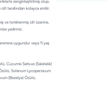
klerle zenginleştirilmiş olup,
 cilt tarafından kolayca emilir.
 ve toniklenmiş cilt üzerine,
ize yediriniz.
ullanımına uygundur veya 11 yaş
tü, Cucumis Sativus (Salatalık)
Özütü, Solanum Lycopersicum
vum (Bezelye) Özütü,
ibiscus Sabdariffa Çiçek
ca (Gotu Kola) Özütü,
ntalis (St. Paul’s Wort)
a Musciformis (Alg) Özütü,