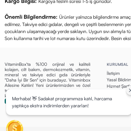
Kargo Bilgisi:
Kargoya teslim süresi 1-5 iş günüdür.
Önemli Bilgilendirme:
Ürünler yalnızca bilgilendirme amaçl
edilmez. Takviye edici gıdalar, dengeli ve çeşitli beslenmenin 
çocukların ulaşamayacağı yerde saklayın. Uygun sıvı alımıyla tüket
Son kullanma tarihi ve lot numarası kutu üzerindedir. Besin eks
VitaminBox'ta %100 orijinal ve kaliteli
KURUMSAL
kolajen, cilt bakım, dermokozmetik, vitamin,
İletişim
mineral ve takviye edici gıda ürünleriyle
Yasal Bildiri
"Daha İyi Bir Sen" için buradayız. Vitaminbox
Ailesine Katılın! Yeni ürünlerimizden ve özel
Hizmet Şartla
tekliflerden ilk siz haberdar olun, fırsatları
Gizlilik Politi
kaçırmayın!
Merhaba! 👋 Sadakat programımıza katıl, harcama
Para İade Pol
yaptıkça ekstra indirimlerden yararlan!
Kargo & Tesli
Mesafeli Sat