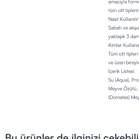
amacıyla formü
tüm cilt tipler
Nasıl Kullanılır
Sabah ve akşam
yaklaşık 3 dam
Kimler Kullana
Tüm cilt tipler
ve üzeri bireyl
İçerik Listesi:
Su (Aqua), Pro
Meyve Özütü,
(Domates) Mey
Menyanthes Tri
Özütü, Glycine
Hordeum Distic
Özütü, Camelli
Bu ürünler de ilginizi çekebili