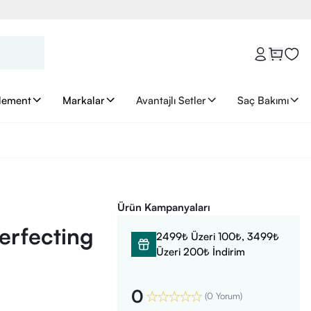
lement
Markalar
Avantajlı Setler
Saç Bakımı
Ürün Kampanyaları
erfecting
2499₺ Üzeri 100₺, 3499₺
Üzeri 200₺ İndirim
0
(
0 Yorum
)