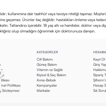
ıdır; kullanımına dair taahhüt veya tavsiye niteliği taşımaz. Müşte
yerine geçemez. Ürünler ilaç değildir; hastalıkları önleme veya ted
in. Tatlandırıcı içerebilir. 18 yaş altı ve hamileler, doktor veya diy
ikliğiniz olup olmadığını öğrenmek için doktorunuza danışın.
KATEGORİLER
HESABI
Cilt Bakımı
Kayıt Ol
m
Güneş Bakım
Giriş Ya
rı
Vitamin ve Sağlık
Hakkımı
kası
Kişisel & Saç Bakım
Sipariş 
itikası
Anne-Bebek
Şifremi
mat Politikası
Kampanyalar
Hesap S
ış Sözleşmesi
Markalar
Sık Soru