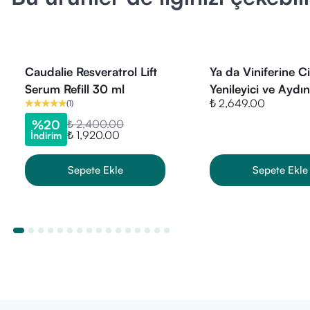
Scutellaria Ba
Caudalie Resveratrol Lift
Ya da Viniferine Ci
Serum Refill 30 ml
Yenileyici ve Aydınl
₺ 2,649.00
(
1
)
Serum - 30ml
%
20
₺ 2,400.00
₺ 1,920.00
İndirim
Sepete Ekle
Sepete Ekle