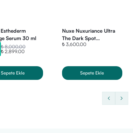
-8 ve diğer bitkisel içerikler.
t Esthederm
Nuxe Nuxuriance Ultra
age Serum 30 ml
The Dark Spot
₺ 3,600.00
Correcting Serum 30 ml
₺ 8,000.00
₺ 2,899.00
Sepete Ekle
Sepete Ekle