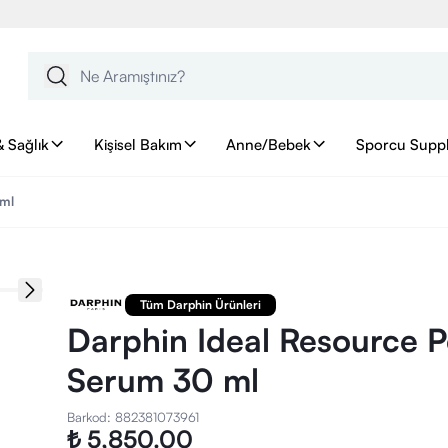
& Sağlık
Kişisel Bakım
Anne/Bebek
Sporcu Supp
 ml
Tüm Darphin Ürünleri
Darphin Ideal Resource P
Serum 30 ml
Barkod
:
882381073961
₺ 5,850.00