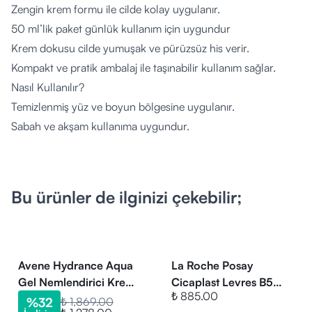
Zengin krem formu ile cilde kolay uygulanır.
50 ml’lik paket günlük kullanım için uygundur
Krem dokusu cilde yumuşak ve pürüzsüz his verir.
Kompakt ve pratik ambalaj ile taşınabilir kullanım sağlar.
Nasıl Kullanılır?
Temizlenmiş yüz ve boyun bölgesine uygulanır.
Sabah ve akşam kullanıma uygundur.
Gözle temasından kaçınınız.
Haricen kullanılır.
Kimler Kullanabilir?
Bu ürünler de ilginizi çekebilir;
Kuru ve konfor ihtiyacı olan cilt tipleri.
Günlük nemlendirici arayan yetişkinler.
Cilt bakım rutinini desteklemek isteyenler.
İçerik Listesi
Avene Hydrance Aqua
La Roche Posay
Nemlendirici ve yumuşatıcı ajanlar
Gel Nemlendirici Krem
Cicaplast Levres B5
₺ 885.00
50 ml
Onarıcı Dudak Bakım
Bitkisel yağ bazlı bileşenler
%
32
₺ 1,869.00