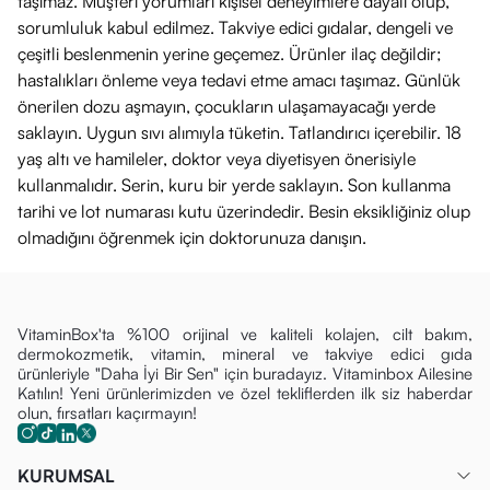
taşımaz. Müşteri yorumları kişisel deneyimlere dayalı olup,
sorumluluk kabul edilmez. Takviye edici gıdalar, dengeli ve
çeşitli beslenmenin yerine geçemez. Ürünler ilaç değildir;
hastalıkları önleme veya tedavi etme amacı taşımaz. Günlük
önerilen dozu aşmayın, çocukların ulaşamayacağı yerde
saklayın. Uygun sıvı alımıyla tüketin. Tatlandırıcı içerebilir. 18
yaş altı ve hamileler, doktor veya diyetisyen önerisiyle
kullanmalıdır. Serin, kuru bir yerde saklayın. Son kullanma
tarihi ve lot numarası kutu üzerindedir. Besin eksikliğiniz olup
olmadığını öğrenmek için doktorunuza danışın.
VitaminBox'ta %100 orijinal ve kaliteli kolajen, cilt bakım,
dermokozmetik, vitamin, mineral ve takviye edici gıda
ürünleriyle "Daha İyi Bir Sen" için buradayız. Vitaminbox Ailesine
Katılın! Yeni ürünlerimizden ve özel tekliflerden ilk siz haberdar
olun, fırsatları kaçırmayın!
KURUMSAL