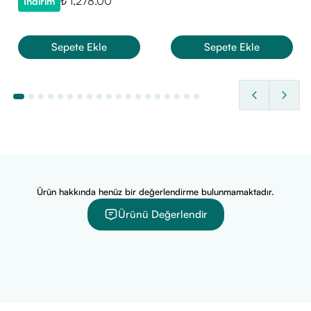
₺ 1,278.00
İndirim
Kremi 7,5 ml
Yardımcı formül bileşenleri
Öne Çıkan Özellikleri
Sepete Ekle
Sepete Ekle
Zengin krem dokusu.
Günlük bakım için uygundur.
Ciltte konfor hissi bırakır.
Ürün Fiyatı
VitaminBox olarak orijinal Darphin Predermine Rich Cream
ürününü güvenle sunmaktayız.
Güncel fiyat için ürün sayfamızı ziyaret edebilirsiniz.
Sağlıklı günler dileriz!
Ürün hakkında henüz bir değerlendirme bulunmamaktadır.
Ürünü Değerlendir