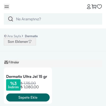
Ana Sayfa
Dermatix
Son Eklenen
Filtreler
Dermatix Ultra Jel 15 gr
%
3
₺ 1,115.00
₺ 1,080.00
İndirim
Sepete Ekle