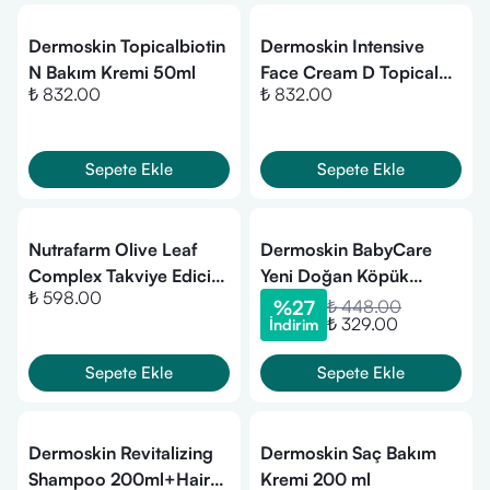
Dermoskin Topicalbiotin
Dermoskin Intensive
N Bakım Kremi 50ml
Face Cream D Topical
₺ 832.00
₺ 832.00
Biotin Cream (Kuru
Ciltler) 50 ml
Sepete Ekle
Sepete Ekle
Nutrafarm Olive Leaf
Dermoskin BabyCare
Complex Takviye Edici
Yeni Doğan Köpük
₺ 598.00
Gıda 60 Kapsül
Şampuanı 200 ml
%
27
₺ 448.00
₺ 329.00
İndirim
Sepete Ekle
Sepete Ekle
​Dermoskin Revitalizing
Dermoskin Saç Bakım
Shampoo 200ml+Hair
Kremi 200 ml