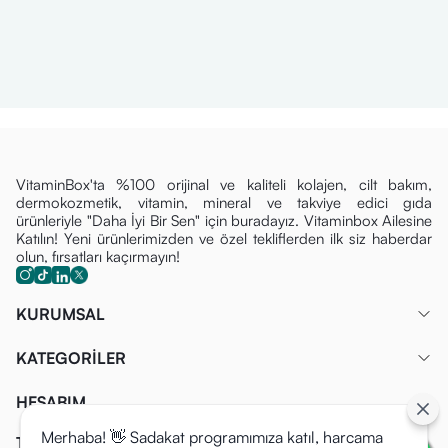
VitaminBox'ta %100 orijinal ve kaliteli kolajen, cilt bakım,
dermokozmetik, vitamin, mineral ve takviye edici gıda
ürünleriyle "Daha İyi Bir Sen" için buradayız. Vitaminbox Ailesine
Katılın! Yeni ürünlerimizden ve özel tekliflerden ilk siz haberdar
olun, fırsatları kaçırmayın!
KURUMSAL
KATEGORİLER
HESABIM
Merhaba! 👋 Sadakat programımıza katıl, harcama
Tüm Fırsatlardan İlk Siz Haberdar Olun!