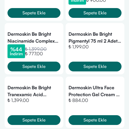
₺ 900.00
İndirim
Sepete Ekle
Sepete Ekle
Dermoskin Be Bright
Dermoskin Be Bright
Niacinamide Complex
Pigmentyl 75 ml 2 Adet
₺ 1,199.00
Serum 30 ml
50 Faktör Güneş Kremi
%
44
₺ 1,399.00
₺ 777.00
İndirim
Sepete Ekle
Sepete Ekle
Dermoskin Be Bright
Dermoskin Ultra Face
Tranexamic Acid
Protection Gel Cream 97
₺ 1,399.00
₺ 884.00
Complex Serum 30 ml
SPF50+ 50 ml
Sepete Ekle
Sepete Ekle