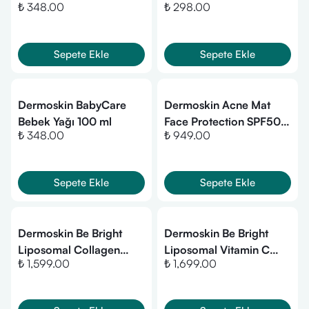
₺ 348.00
₺ 298.00
Conditioner 75ml
HEDİYE
Sepete Ekle
Sepete Ekle
Dermoskin BabyCare
Dermoskin Acne Mat
Bebek Yağı 100 ml
Face Protection SPF50+
₺ 348.00
₺ 949.00
50 ml
Sepete Ekle
Sepete Ekle
Dermoskin Be Bright
Dermoskin Be Bright
Liposomal Collagen
Liposomal Vitamin C
₺ 1,599.00
₺ 1,699.00
Peptit Complex Serum
Complex Serum 30 ml
30 ml