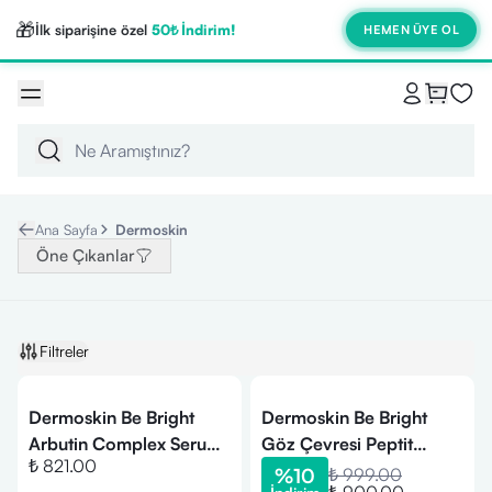
🎁
İlk siparişine özel
50₺ İndirim!
HEMEN ÜYE OL
Ana Sayfa
Dermoskin
Öne Çıkanlar
Filtreler
Dermoskin Be Bright
Dermoskin Be Bright
Arbutin Complex Serum
Göz Çevresi Peptit
₺ 821.00
30 ml
Kompleks Krem 15 ml
%
10
₺ 999.00