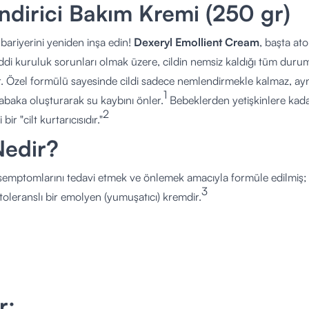
dirici Bakım Kremi (250 gr)
 bariyerini yeniden inşa edin!
Dexeryl Emollient Cream
, başta at
ciddi kuruluk sorunları olmak üzere, cildin nemsiz kaldığı tüm durumlar
r.
Özel formülü sayesinde cildi sadece nemlendirmekle kalmaz, ayn
1
abaka oluşturarak su kaybını önler.
Bebeklerden yetişkinlere kada
2
bir "cilt kurtarıcısıdır."
Nedir?
semptomlarını tedavi etmek ve önlemek amacıyla formüle edilmiş; Gl
3
toleranslı bir emolyen (yumuşatıcı) kremdir.
e Nemlendirme:
İçeriğindeki gliserol sayesinde suyun cilt dokus
en çözer.
urma:
Vazelin ve sıvı parafin ile cilt yüzeyinde fiziksel bir bariyer
r;