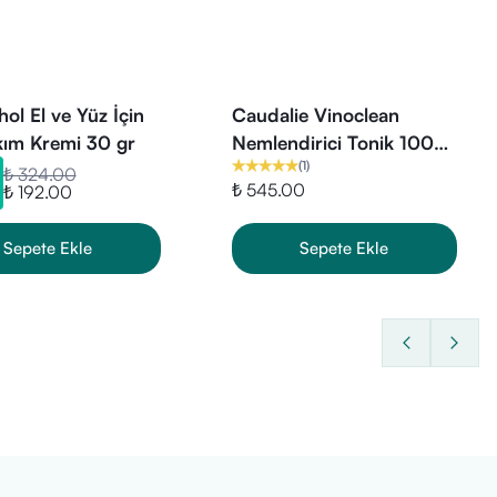
ızlık hissini anında yatıştırır.
atopik ciltlerde bile güvenli
ol El ve Yüz İçin
Caudalie Vinoclean
din esnekliğini geri kazanmasına
kım Kremi 30 gr
Nemlendirici Tonik 100
(
1
)
ml
₺ 324.00
₺ 545.00
₺ 192.00
Sepete Ekle
Sepete Ekle
i nem zinciri.
madan hızla emilir.
z içerik.
llanım.
ir kalkan görevi görür.
Egzama,
6
dengesini uzun süre korur.
umuşaklığı ve konforu geri