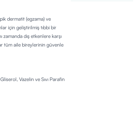
opik dermatit (egzama) ve
 için geliştirilmiş tıbbi bir
ı zamanda dış etkenlere karşı
r tüm aile bireylerinin güvenle
iserol, Vazelin ve Sıvı Parafin
unda hapsedilmesini sağlar ve
 kurarak suyun buharlaşmasını