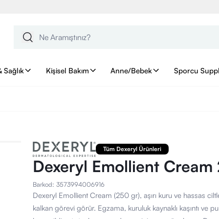
& Sağlık
Kişisel Bakım
Anne/Bebek
Sporcu Supp
Tüm Dexeryl Ürünleri
Dexeryl Emollient Cream
Barkod
:
3573994006916
Dexeryl Emollient Cream (250 gr), aşırı kuru ve hassas ciltl
kalkan görevi görür. Egzama, kuruluk kaynaklı kaşıntı ve pu