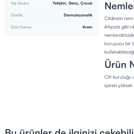
Nemlen
Yaş Grubu
:
Yetişkin, Genç, Çocuk
Özellik
:
Dermokozmetik
Cildinizin nem
iktiyozis gibi 
Ürün Formu
:
Krem
nemlendiricidi
koruyucu bir t
kullanabileceği 
Ürün 
Cilt kuruluğu 
içeren yüksek 
Ne İşe Yarar?
Derinlemesin
kuruluğu kökt
Bariyer Oluşt
Bu ürünler de ilginizi çekebili