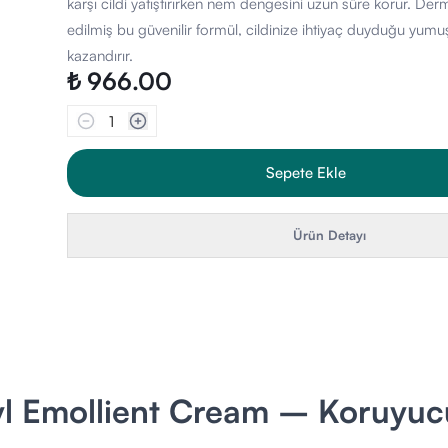
karşı cildi yatıştırırken nem dengesini uzun süre korur. Derm
edilmiş bu güvenilir formül, cildinize ihtiyaç duyduğu yumuş
kazandırır.
₺ 966.00
1
Sepete Ekle
Ürün Detayı
l Emollient Cream – Koruyuc