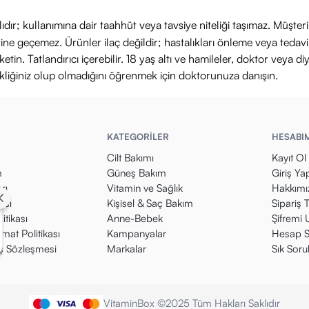
ıdır; kullanımına dair taahhüt veya tavsiye niteliği taşımaz. Müşte
yerine geçemez. Ürünler ilaç değildir; hastalıkları önleme veya ted
in. Tatlandırıcı içerebilir. 18 yaş altı ve hamileler, doktor veya diy
ikliğiniz olup olmadığını öğrenmek için doktorunuza danışın.
KATEGORİLER
HESABI
Cilt Bakımı
Kayıt Ol
m
Güneş Bakım
Giriş Ya
rı
Vitamin ve Sağlık
Hakkımı
kası
Kişisel & Saç Bakım
Sipariş 
itikası
Anne-Bebek
Şifremi
mat Politikası
Kampanyalar
Hesap S
ış Sözleşmesi
Markalar
Sık Soru
VitaminBox ©2025 Tüm Hakları Saklıdır