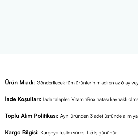
Nasıl K
Uygulama:
Te
Yöntem:
Nazik
Sıklık:
İhtiyac
şekilde) uygula
Kimler Kullan
Atopik dermatit
Ürün Miadı:
Gönderilecek tüm ürünlerin miadı en az 6 ay vey
İade Koşulları:
İade talepleri VitaminBox hatası kaynaklı olm
Toplu Alım Politikası:
Aynı üründen 3 adet üstünde alım yap
Kargo Bilgisi:
Kargoya teslim süresi 1-5 iş günüdür.