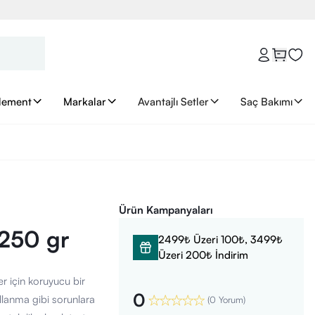
lement
Markalar
Avantajlı Setler
Saç Bakımı
Ürün Kampanyaları
 250 gr
2499₺ Üzeri 100₺, 3499₺
Üzeri 200₺ İndirim
er için koruyucu bir
0
llanma gibi sorunlara
(
0 Yorum
)