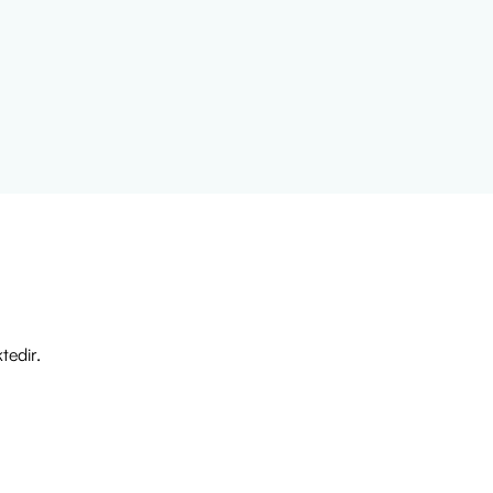
ülür.
 6 uygulamayı geçmeyecek
tedir.