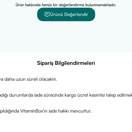
Ürün hakkında henüz bir değerlendirme bulunmamaktadır.
ullanılır?
Ürünü Değerlendir
mizlenmiş ve kurulanmış cilt bölgesine ince bir tabaka halinde sür
 hareketlerle masaj yaparak cilde yedirilmelidir.
a göre günde 1 veya 2 kez (gerekiyorsa daha fazla, ancak günde
nabilir.
malı?
Sipariş Bilgilendirmeleri
 (egzama) ve iktiyozis şikayeti olanlar
a daha uzun süreli olacaktır.
adığı durumlarda iade sürecinde kargo ücret kesintisi talep edilmek
ıldığında VitaminBox'ın iade hakkı mevcuttur.