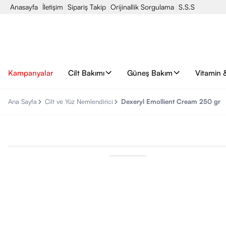
Anasayfa
İletişim
Sipariş Takip
Orijinallik Sorgulama
S.S.S
Kampanyalar
Cilt Bakımı
Güneş Bakım
Vitamin 
Ana Sayfa
Cilt ve Yüz Nemlendirici
Dexeryl Emollient Cream 250 gr