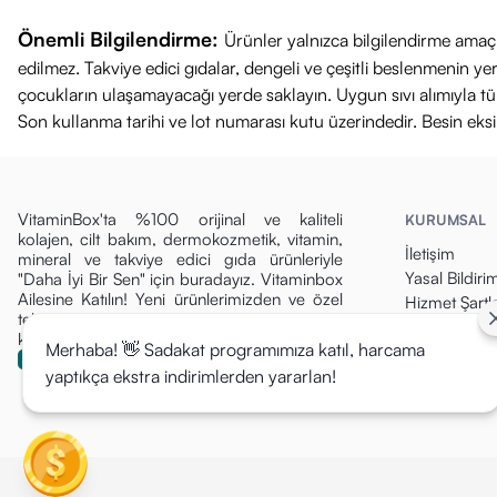
Önemli Bilgilendirme:
Ürünler yalnızca bilgilendirme amaçl
edilmez. Takviye edici gıdalar, dengeli ve çeşitli beslenmenin 
çocukların ulaşamayacağı yerde saklayın. Uygun sıvı alımıyla tüket
Son kullanma tarihi ve lot numarası kutu üzerindedir. Besin eks
VitaminBox'ta %100 orijinal ve kaliteli
KURUMSAL
kolajen, cilt bakım, dermokozmetik, vitamin,
İletişim
mineral ve takviye edici gıda ürünleriyle
Yasal Bildiri
"Daha İyi Bir Sen" için buradayız. Vitaminbox
Ailesine Katılın! Yeni ürünlerimizden ve özel
Hizmet Şartla
tekliflerden ilk siz haberdar olun, fırsatları
Gizlilik Politi
kaçırmayın!
Merhaba! 👋 Sadakat programımıza katıl, harcama
Para İade Pol
yaptıkça ekstra indirimlerden yararlan!
Kargo & Tesli
Mesafeli Sat