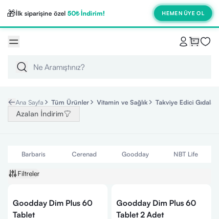
🎁
İlk siparişine özel
50₺ İndirim!
HEMEN ÜYE OL
Ana Sayfa
Tüm Ürünler
Vitamin ve Sağlık
Takviye Edici Gıdalar
Azalan İndirim
Barbaris
Cerenad
Goodday
NBT Life
Filtreler
Goodday Dim Plus 60
Goodday Dim Plus 60
Tablet
Tablet 2 Adet