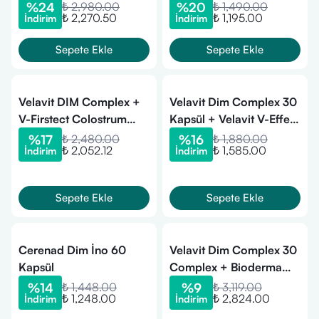
%
24
₺ 2,980.00
%
20
₺ 1,490.00
₺ 2,270.50
₺ 1,195.00
İndirim
İndirim
Sepete Ekle
Sepete Ekle
Velavit DIM Complex +
Velavit Dim Complex 30
V-Firstect Colostrum
Kapsül + Velavit V-Effer
Kapsül Takviye Seti
D3 with L-Cysteine 20
%
17
₺ 2,480.00
%
16
₺ 1,880.00
₺ 2,052.12
₺ 1,585.00
İndirim
İndirim
Efervesan Tablet
Sepete Ekle
Sepete Ekle
Cerenad Dim İno 60
Velavit Dim Complex 30
Kapsül
Complex + Bioderma
Atoderm Krem Ultra
%
14
₺ 1,448.00
%
9
₺ 3,119.00
₺ 1,248.00
₺ 2,824.00
İndirim
İndirim
500 ml