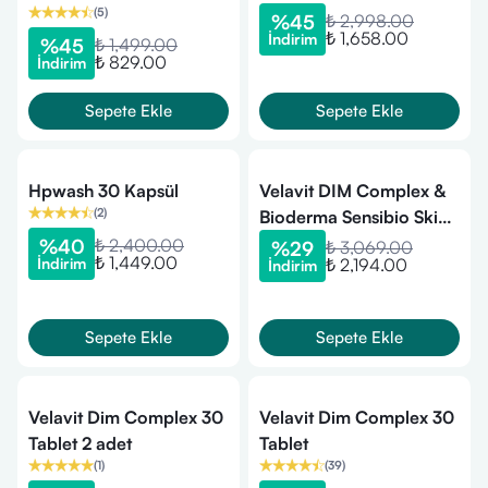
(
5
)
%
45
₺ 2,998.00
₺ 1,658.00
İndirim
%
45
₺ 1,499.00
₺ 829.00
İndirim
Sepete Ekle
Sepete Ekle
Hpwash 30 Kapsül
Velavit DIM Complex &
(
2
)
Bioderma Sensibio Skin
Balance Duo
%
40
₺ 2,400.00
%
29
₺ 3,069.00
₺ 1,449.00
İndirim
₺ 2,194.00
İndirim
Sepete Ekle
Sepete Ekle
Velavit Dim Complex 30
Velavit Dim Complex 30
Tablet 2 adet
Tablet
(
1
)
(
39
)