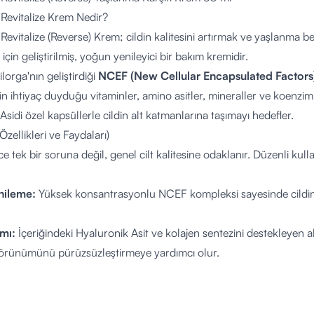
Revitalize Krem Nedir?
vitalize (Reverse) Krem; cildin kalitesini artırmak ve yaşlanma beli
in geliştirilmiş, yoğun yenileyici bir bakım kremidir.
ilorga'nın geliştirdiği
NCEF (New Cellular Encapsulated Factors
in ihtiyaç duyduğu vitaminler, amino asitler, mineraller ve koenziml
sidi özel kapsüllerle cildin alt katmanlarına taşımayı hedefler.
Özellikleri ve Faydaları)
e tek bir soruna değil, genel cilt kalitesine odaklanır. Düzenli kul
nileme:
Yüksek konsantrasyonlu NCEF kompleksi sayesinde cildin 
ımı:
İçeriğindeki Hyaluronik Asit ve kolajen sentezini destekleyen akti
n görünümünü pürüzsüzleştirmeye yardımcı olur.
tikiyet:
Cildin daha sıkı ve toparlanmış bir görünüm kazanmasına 
ık:
Yorgunluk belirtilerini silerek cildin doğal ışıltısını ve parlaklığı
u:
İçeriğindeki Shea Yağı ile cildi kurutmadan nemlendirir ve konfor