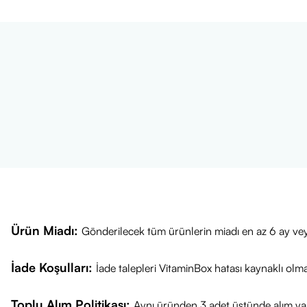
Ürün Miadı:
Gönderilecek tüm ürünlerin miadı en az 6 ay vey
İade Koşulları:
İade talepleri VitaminBox hatası kaynaklı olm
Toplu Alım Politikası:
Aynı üründen 3 adet üstünde alım yap