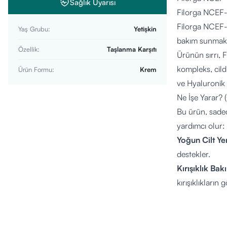
Sağlık Uyarısı
Filorga NCEF-
Filorga NCEF-Re
Yaş Grubu
:
Yetişkin
bakım sunmak iç
Özellik
:
Taşlanma Karşıtı
Ürünün sırrı, F
kompleks, cild
Ürün Formu
:
Krem
ve Hyaluronik A
Ne İşe Yarar? (
Bu ürün, sadec
yardımcı olur:
Yoğun Cilt Ye
destekler.
Kırışıklık Bak
kırışıklıkları
Sıkılık ve Elas
Işıltı ve Canlıl
Besleyici Dok