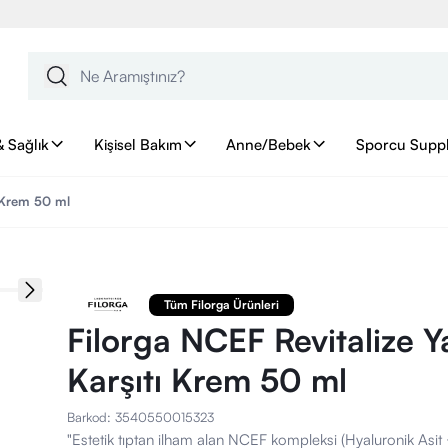
& Sağlık
Kişisel Bakım
Anne/Bebek
Sporcu Supp
ı Krem 50 ml
Tüm Filorga Ürünleri
Filorga NCEF Revitalize 
Karşıtı Krem 50 ml
Barkod
:
3540550015323
"Estetik tıptan ilham alan NCEF kompleksi (Hyaluronik Asit 