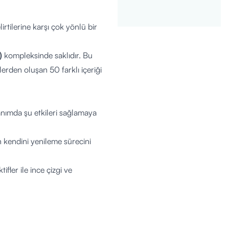
rtilerine karşı çok yönlü bir
)
kompleksinde saklıdır. Bu
erden oluşan 50 farklı içeriği
lanımda şu etkileri sağlamaya
kendini yenileme sürecini
fler ile ince çizgi ve
katkıda bulunur.
nı geri kazanmasını hedefler.
lu bir his sağlar.