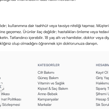
ıdır; kullanımına dair taahhüt veya tavsiye niteliği taşımaz. Müşte
yerine geçemez. Ürünler ilaç değildir; hastalıkları önleme veya ted
in. Tatlandırıcı içerebilir. 18 yaş altı ve hamileler, doktor veya diy
ikliğiniz olup olmadığını öğrenmek için doktorunuza danışın.
KATEGORİLER
HESABI
Cilt Bakımı
Kayıt Ol
m
Güneş Bakım
Giriş Ya
rı
Vitamin ve Sağlık
Hakkımı
kası
Kişisel & Saç Bakım
Sipariş 
itikası
Anne-Bebek
Şifremi
mat Politikası
Kampanyalar
Hesap S
ış Sözleşmesi
Markalar
Sık Soru