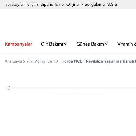
Anasayfa
İletişim
Sipariş Takip
Orijinallik Sorgulama
S.S.S
Kampanyalar
Cilt Bakımı
Güneş Bakım
Vitamin 
Ana Sayfa
Anti Aging Krem
Filorga NCEF Revitalize Yaşlanma Karşıt