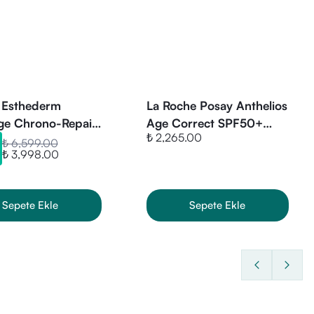
n "Mat" versiyonu tercih
anti-aging bakımı arayanlar.
t Esthederm
La Roche Posay Anthelios
age Chrono-Repair
Age Correct SPF50+
ullanılması tavsiye edilir.
₺ 2,265.00
g Oil 30 ml
Yaşlanma Karşıtı Renkli
₺ 6,599.00
₺ 3,998.00
Yüz Güneş Kremi 50 ml
Sepete Ekle
Sepete Ekle
sitler, Mineraller, Koenzimler,