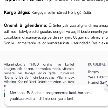
Kargo Bilgisi:
Kargoya teslim süresi 1-5 iş günüdür.
Önemli Bilgilendirme:
Ürünler yalnızca bilgilendirme amaçl
edilmez. Takviye edici gıdalar, dengeli ve çeşitli beslenmenin 
çocukların ulaşamayacağı yerde saklayın. Uygun sıvı alımıyla tüket
Son kullanma tarihi ve lot numarası kutu üzerindedir. Besin eks
VitaminBox'ta %100 orijinal ve kaliteli
KURUMSAL
kolajen, cilt bakım, dermokozmetik, vitamin,
İletişim
mineral ve takviye edici gıda ürünleriyle
Yasal Bildiri
"Daha İyi Bir Sen" için buradayız. Vitaminbox
Ailesine Katılın! Yeni ürünlerimizden ve özel
Hizmet Şartla
tekliflerden ilk siz haberdar olun, fırsatları
Gizlilik Politi
kaçırmayın!
Merhaba! 👋 Sadakat programımıza katıl, harcama
Para İade Pol
yaptıkça ekstra indirimlerden yararlan!
Kargo & Tesli
Mesafeli Sat