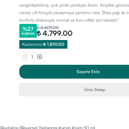
zenginleştirilmiş, çok yönlü yenileyici krem. Kırışıklık görünü
cansız cilt tonuyla savaşmaya yardımcı olur. Shea yağı ile ze
konforlu dokusuyla normal ve kuru ciltler için idealdir."
₺ 6,609.00
%
27
₺ 4,799.00
İndirim
Kazancınız:
₺ 1,810.00
1
Sepete Ekle
Ürün Detayı
evitalize (Reverse) Yaşlanma Karşıtı Krem 50 ml