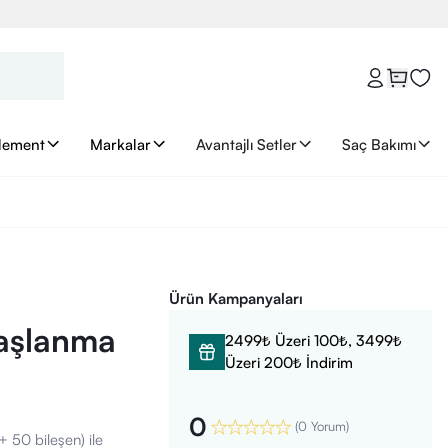
lement
Markalar
Avantajlı Setler
Saç Bakımı
Ürün Kampanyaları
Yaşlanma
2499₺ Üzeri 100₺, 3499₺
Üzeri 200₺ İndirim
0
(
0 Yorum
)
+ 50 bileşen) ile