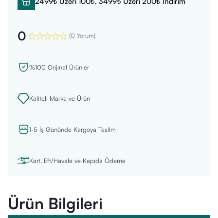
2499₺ Üzeri 100₺, 3499₺ Üzeri 200₺ İndirim
0
(
0 Yorum
)
%100 Orijinal Ürünler
Kaliteli Marka ve Ürün
1-5 İş Gününde Kargoya Teslim
Kart, Eft/Havale ve Kapıda Ödeme
Ürün Bilgileri