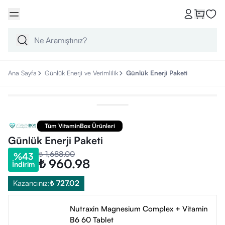
Ana Sayfa
Günlük Enerji ve Verimlilik
Günlük Enerji Paketi
Tüm VitaminBox Ürünleri
Günlük Enerji Paketi
₺ 1,688.00
%
43
₺ 960.98
İndirim
Kazancınız:
₺ 727.02
Nutraxin Magnesium Complex + Vitamin
B6 60 Tablet