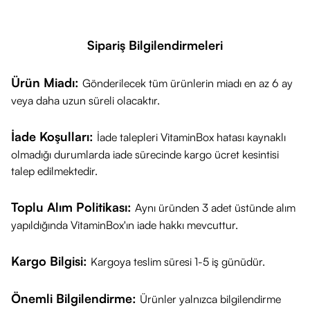
Kimler Kullanabilir?
Günlük vitamin ve mineral desteğini rutine eklemek isteyen
Sipariş Bilgilendirmeleri
yetişkinler.
Enerji seviyesini desteklemek isteyen bireyler.
Ürün Miadı:
Gönderilecek tüm ürünlerin miadı en az 6 ay
Pratik kullanım ile takviye ürünlerini tercih eden kullanıcılar.
veya daha uzun süreli olacaktır.
Öne Çıkan Özellikleri
Üç farklı formda (tablet, sprey, multivitamin) günlük enerji ve
İade Koşulları:
İade talepleri VitaminBox hatası kaynaklı
vitamin desteği sağlar.
olmadığı durumlarda iade sürecinde kargo ücret kesintisi
Paket içeriği, günlük rutin içerisinde kullanım kolaylığı sunar.
talep edilmektedir.
Pratik kullanım ile taşınabilir ve günlük rutine hızlıca entegre
edilebilir.
Toplu Alım Politikası:
Aynı üründen 3 adet üstünde alım
Farklı formüller sayesinde hem magnezyum, hem B12
yapıldığında VitaminBox'ın iade hakkı mevcuttur.
vitamini, hem de multivitamin desteği tek paketle sunulur.
Kargo Bilgisi:
Kargoya teslim süresi 1-5 iş günüdür.
Önemli Bilgilendirme:
Ürünler yalnızca bilgilendirme