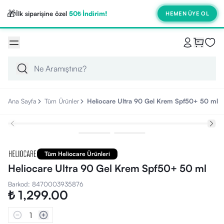
🎁
İlk siparişine özel
50₺ İndirim!
HEMEN ÜYE OL
Ana Sayfa
Tüm Ürünler
Heliocare Ultra 90 Gel Krem Spf50+ 50 ml
Tüm Heliocare Ürünleri
Heliocare Ultra 90 Gel Krem Spf50+ 50 ml
Barkod
:
8470003935876
₺ 1,299.00
1