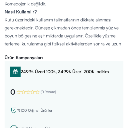
Komedojenik değildir.
Nasıl Kullanılır?
Kutu üzerindeki kullanım talimatlarının dikkate alınması
gerekmektedir. Güneşe çıkmadan önce temizlenmiş yüz ve
boyun bölgesine eşit miktarda uygulanır. Özellikle yüzme,
terleme, kurulanma gibi fiziksel aktivitelerden sonra ve uzun
süre güneşe maruz kalınan durumlarda her 2 saatte bir
Ürün Kampanyaları
yenilenmesi önerilir. Göz çevresiyle direkt temasından
kaçınılmalıdır.
2499₺ Üzeri 100₺, 3499₺ Üzeri 200₺ İndirim
Kimler Kullanabilir?
Güneşe karşı aşırı hassas, leke veya erken yaşlanma eğilimi
0
gösteren karma ve yağlı cilt yapısına sahip yetişkinlerin
(
0 Yorum
)
kullanımına uygundur. Hamilelik ve emzirme dönemi ile
hastalık veya ilaç kullanılması durumlarında gıda takviyesi ya
%100 Orijinal Ürünler
da spesifik kozmetik ürünler kullanılmadan önce sağlık
uzmanına veya doktora danışılması önerilir.