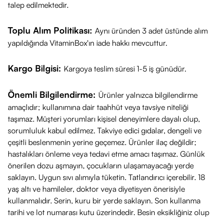
talep edilmektedir.
kapsüllük ambalajı ile 1 aylık kullanım sunması.
Toplu Alım Politikası:
Aynı üründen 3 adet üstünde alım
yapıldığında VitaminBox'ın iade hakkı mevcuttur.
Kargo Bilgisi:
Kargoya teslim süresi 1-5 iş günüdür.
Önemli Bilgilendirme:
Ürünler yalnızca bilgilendirme
amaçlıdır; kullanımına dair taahhüt veya tavsiye niteliği
taşımaz. Müşteri yorumları kişisel deneyimlere dayalı olup,
sorumluluk kabul edilmez. Takviye edici gıdalar, dengeli ve
çeşitli beslenmenin yerine geçemez. Ürünler ilaç değildir;
hastalıkları önleme veya tedavi etme amacı taşımaz. Günlük
önerilen dozu aşmayın, çocukların ulaşamayacağı yerde
saklayın. Uygun sıvı alımıyla tüketin. Tatlandırıcı içerebilir. 18
yaş altı ve hamileler, doktor veya diyetisyen önerisiyle
kullanmalıdır. Serin, kuru bir yerde saklayın. Son kullanma
tarihi ve lot numarası kutu üzerindedir. Besin eksikliğiniz olup