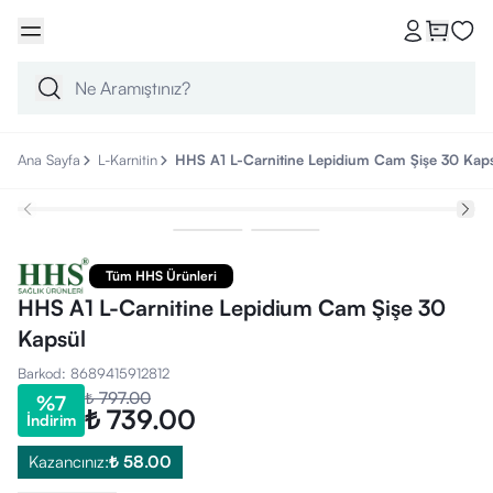
Ana Sayfa
L-Karnitin
HHS A1 L-Carnitine Lepidium Cam Şişe 30 Kap
Tüm HHS Ürünleri
HHS A1 L-Carnitine Lepidium Cam Şişe 30
Kapsül
Barkod
:
8689415912812
₺ 797.00
%
7
₺ 739.00
İndirim
Kazancınız:
₺ 58.00