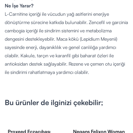
Ne İşe Yarar?
L-Carnitine içeriği ile vücudun yağ asitlerini enerjiye
dönüştürme sürecine katkıda bulunabilir. Zencefil ve garcinia
cambogia içeriği ile sindirim sistemini ve metabolizma
dengesini destekleyebilir. Maca kökü (Lepidium Meyenii)
sayesinde enerji, dayanıklılık ve genel canlılığa yardımcı
olabilir. Kakule, tarçın ve karanfil gibi baharat özleri ile
antioksidan destek sağlayabilir. Rezene ve çemen otu içeriği
ile sindirimi rahatlatmaya yardımcı olabilir.
Nasıl Kullanılır?
Yetişkinler için kahvaltıdan 1 saat önce veya sonra, günde 1
kapsül tüketilmesi önerilir. Tavsiye edilen günlük porsiyon
Bu ürünler de ilginizi çekebilir;
aşılmamalıdır.
Kimler Kullanabilir?
Yetişkinlerin kullanımına uygundur. Hamilelik, emzirme
dönemi veya ilaç kullanımı durumunda hekime danışılması
Proxeed Eczacıbaşı
Negans Felixon Woman