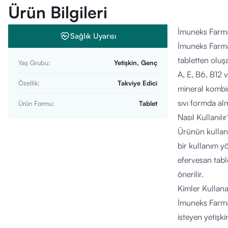
Ürün Bilgileri
İmuneks Farma
Sağlık Uyarısı
İmuneks Farma 
tabletten oluşa
Yaş Grubu
:
Yetişkin, Genç
A, E, B6, B12 v
Özellik
:
Takviye Edici
mineral kombin
sıvı formda alm
Ürün Formu
:
Tablet
Nasıl Kullanılır
Ürünün kullanım
bir kullanım yö
efervesan tabl
önerilir.
Kimler Kullana
İmuneks Farma 
isteyen yetişki