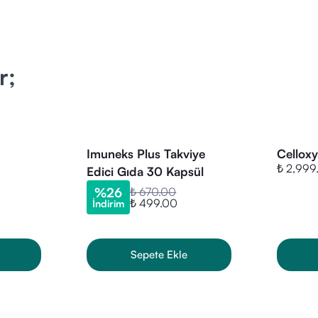
için uygun olabilmektedir.
n tablet porsiyonda;
00 mg (%1250 BRD)
r;
mg α-TE (%375 BRD)
 (%100 BRD)
,5 mg (%464,2 BRD)
(%35,7 BRD)
Imuneks Plus Takviye
Cellox
 (%90 BRD)
₺ 2,999
Edici Gıda 30 Kapsül
0 µg RE (%87,5 BRD)
%
26
₺ 670.00
 µg (%200 BRD)
₺ 499.00
İndirim
0 µg (%200 BRD)
 µg (%200 BRD)
Sepete Ekle
0 µg (%400 BRD)