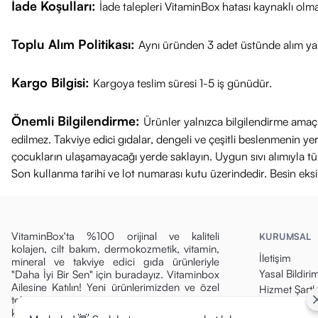
İade Koşulları:
İade talepleri VitaminBox hatası kaynaklı olm
Toplu Alım Politikası:
Aynı üründen 3 adet üstünde alım yap
Kargo Bilgisi:
Kargoya teslim süresi 1-5 iş günüdür.
Önemli Bilgilendirme:
Ürünler yalnızca bilgilendirme amaçl
edilmez. Takviye edici gıdalar, dengeli ve çeşitli beslenmenin 
çocukların ulaşamayacağı yerde saklayın. Uygun sıvı alımıyla tüket
Son kullanma tarihi ve lot numarası kutu üzerindedir. Besin eks
VitaminBox'ta %100 orijinal ve kaliteli
KURUMSAL
kolajen, cilt bakım, dermokozmetik, vitamin,
İletişim
mineral ve takviye edici gıda ürünleriyle
Yasal Bildiri
"Daha İyi Bir Sen" için buradayız. Vitaminbox
Ailesine Katılın! Yeni ürünlerimizden ve özel
Hizmet Şartla
tekliflerden ilk siz haberdar olun, fırsatları
Gizlilik Politi
kaçırmayın!