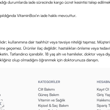
adığı durumlarda iade sürecinde kargo ücret kesintisi talep edilmek
ıldığında VitaminBox'ın iade hakkı mevcuttur.
ıdır; kullanımına dair taahhüt veya tavsiye niteliği taşımaz. Müşte
yerine geçemez. Ürünler ilaç değildir; hastalıkları önleme veya ted
in. Tatlandırıcı içerebilir. 18 yaş altı ve hamileler, doktor veya diy
ikliğiniz olup olmadığını öğrenmek için doktorunuza danışın.
KATEGORİLER
HESABI
Cilt Bakımı
Kayıt Ol
m
Güneş Bakım
Giriş Ya
rı
Vitamin ve Sağlık
Hakkımı
kası
Kişisel & Saç Bakım
Sipariş 