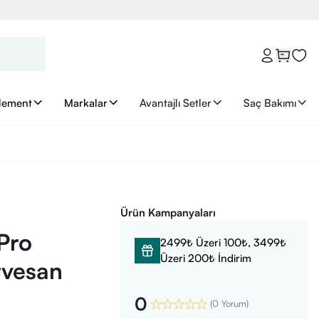
lement
Markalar
Avantajlı Setler
Saç Bakımı
Ürün Kampanyaları
Pro
2499₺ Üzeri 100₺, 3499₺
Üzeri 200₺ İndirim
rvesan
0
(
0 Yorum
)