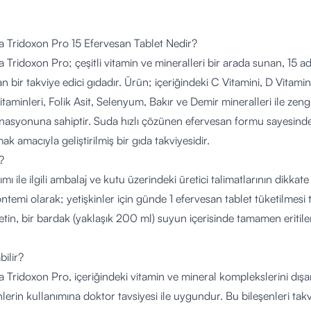
 Tridoxon Pro 15 Efervesan Tablet Nedir?
Tridoxon Pro; çeşitli vitamin ve mineralleri bir arada sunan, 15 a
n bir takviye edici gıdadır. Ürün; içeriğindeki C Vitamini, D Vitamin
itaminleri, Folik Asit, Selenyum, Bakır ve Demir mineralleri ile zengi
asyonuna sahiptir. Suda hızlı çözünen efervesan formu sayesinde 
ak amacıyla geliştirilmiş bir gıda takviyesidir.
?
ı ile ilgili ambalaj ve kutu üzerindeki üretici talimatlarının dikka
ntemi olarak; yetişkinler için günde 1 efervesan tablet tüketilmesi 
etin, bir bardak (yaklaşık 200 ml) suyun içerisinde tamamen eritile
bilir?
Tridoxon Pro, içeriğindeki vitamin ve mineral komplekslerini dışa
nlerin kullanımına doktor tavsiyesi ile uygundur. Bu bileşenleri tak