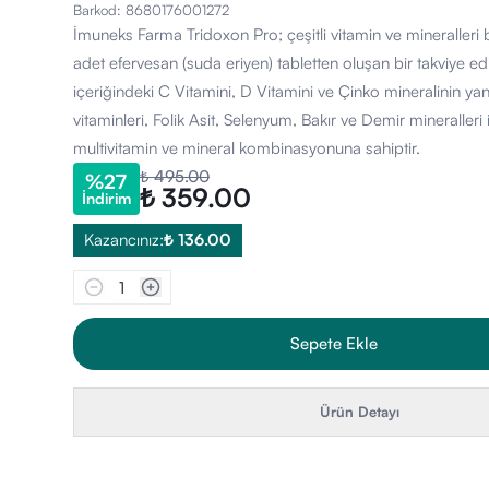
Barkod
:
8680176001272
İmuneks Farma Tridoxon Pro; çeşitli vitamin ve mineralleri 
adet efervesan (suda eriyen) tabletten oluşan bir takviye edi
içeriğindeki C Vitamini, D Vitamini ve Çinko mineralinin yanı
vitaminleri, Folik Asit, Selenyum, Bakır ve Demir mineralleri i
multivitamin ve mineral kombinasyonuna sahiptir.
₺ 495.00
%
27
₺ 359.00
İndirim
Kazancınız:
₺ 136.00
1
Sepete Ekle
Ürün Detayı