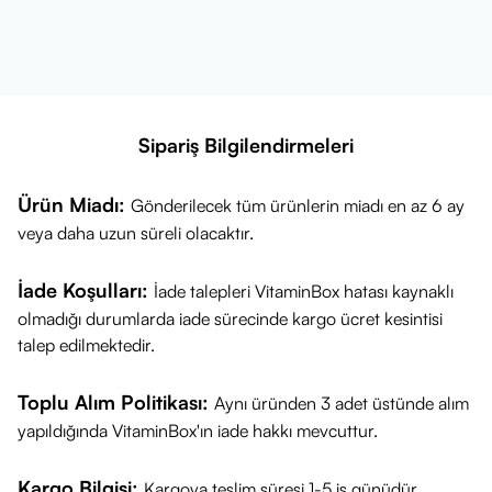
sıvı formda ve ölçekli şişe ile kolay kullanım sunması.
Sipariş Bilgilendirmeleri
Ürün Miadı:
Gönderilecek tüm ürünlerin miadı en az 6 ay
veya daha uzun süreli olacaktır.
İade Koşulları:
İade talepleri VitaminBox hatası kaynaklı
olmadığı durumlarda iade sürecinde kargo ücret kesintisi
talep edilmektedir.
Toplu Alım Politikası:
Aynı üründen 3 adet üstünde alım
yapıldığında VitaminBox'ın iade hakkı mevcuttur.
Kargo Bilgisi:
Kargoya teslim süresi 1-5 iş günüdür.