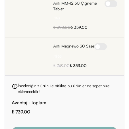
Anti MM-12 30 Çiğneme
Tableti
%
8
₺ 390.00
₺ 359.00
Anti Magnewo 30 Saşe
%
53
₺ 749.00
₺ 353.00
İncelediğiniz ürün ile birlikte bu ürünler de sepetinize
eklenecektir!
Avantajlı Toplam
₺ 739.00