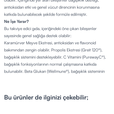
olabilir. İçeriğinde yer alan bileşenler bağışıklık desteği,
antioksidan etki ve genel vücut direncinin korunmasına
katkıda bulunabilecek şekilde formüle edilmiştir.
Ne İşe Yarar?
Bu takviye edici gıda, içeriğindeki öne çıkan bileşenler
sayesinde genel sağlığa destek olabilir:
Karamürver Meyve Ekstresi, antioksidan ve flavonoid
bakımından zengin olabilir. Propolis Ekstresi (Greit 120®),
bağışıklık sistemini destekleyebilir. C Vitamini (PurewayC®),
bağışıklık fonksiyonlarının normal çalışmasına katkıda
bulunabilir. Beta Glukan (Wellmune®), bağışıklık sisteminin
güçlenmesine yardımcı olabilir. Kekik Ekstresi (Thymox®),
doğal antimikrobiyal özellikler gösterebilir. Çinko (L-
Optizinc®), hücre yenilenmesi ve bağışıklık sistemi için önemli
Bu ürünler de ilginizi çekebilir;
bir mineraldir. Afrika Sardunyası Ekstresi, solunum yolu
sağlığını destekleyebilir. Damarotu Ekstresi (Sedox®),