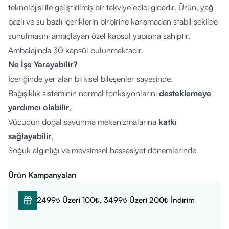
teknolojisi ile geliştirilmiş bir takviye edici gıdadır. Ürün, yağ
bazlı ve su bazlı içeriklerin birbirine karışmadan stabil şekilde
sunulmasını amaçlayan özel kapsül yapısına sahiptir.
Ambalajında 30 kapsül bulunmaktadır.
Ne İşe Yarayabilir?
İçeriğinde yer alan bitkisel bileşenler sayesinde:
Bağışıklık sisteminin normal fonksiyonlarını
desteklemeye
yardımcı olabilir
,
Vücudun doğal savunma mekanizmalarına
katkı
sağlayabilir
,
Soğuk algınlığı ve mevsimsel hassasiyet dönemlerinde
destekleyici olabilir
,
Ürün Kampanyaları
Solunum yollarına yönelik konforun korunmasına
yardımcı
olabilir
.
2499₺ Üzeri 100₺, 3499₺ Üzeri 200₺ İndirim
Nasıl Kullanılır?
Yetişkinler için
günde 1–2 kapsül
kullanılması önerilir.