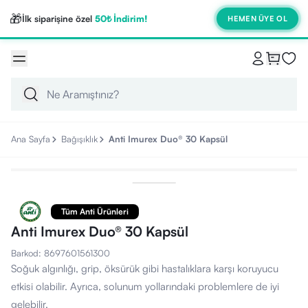
🎁
İlk siparişine özel
50₺ İndirim!
HEMEN ÜYE OL
Ana Sayfa
Bağışıklık
Anti Imurex Duo® 30 Kapsül
Tüm Anti Ürünleri
Anti Imurex Duo® 30 Kapsül
Barkod
:
8697601561300
Soğuk algınlığı, grip, öksürük gibi hastalıklara karşı koruyucu
etkisi olabilir. Ayrıca, solunum yollarındaki problemlere de iyi
gelebilir.