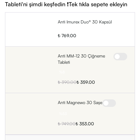
Tableti'ni şimdi keşfedin ❗Tek tıkla sepete ekleyin
Öne Çıkan Özellikleri Nedir?
Patentli DuoCaps® kapsül içi kapsül teknolojisi
Yağ bazlı ve toz içeriklerin birbirine karışmasını önleyen yapı
Anti Imurex Duo® 30 Kapsül
Su bazlı Pelargonium ekstresi (alkol içermez)
₺ 769.00
Farma kalite bitkisel ekstre ve esansiyel yağlar
Kısa sürede çözünmeye başlayan esansiyel yağ kapsül yapısı
Anti MM-12 30 Çiğneme
Tableti
%
8
₺ 390.00
₺ 359.00
Anti Magnewo 30 Saşe
%
53
₺ 749.00
₺ 353.00