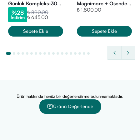
Günlük Kompleks-30
Magnimore + Osende
₺ 1,800.00
Kapsül
Vitamin D3K2 Avantajlı
%
28
₺ 890.00
₺ 645.00
İndirim
Paket
Sepete Ekle
Sepete Ekle
Ürün hakkında henüz bir değerlendirme bulunmamaktadır.
Ürünü Değerlendir