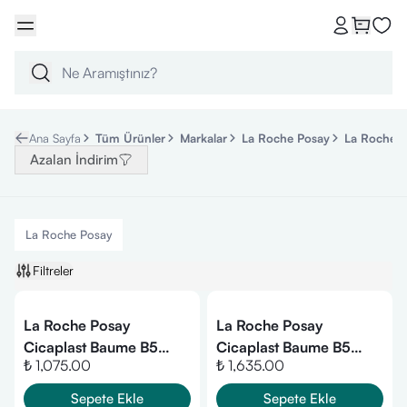
Ana Sayfa
Tüm Ürünler
Markalar
La Roche Posay
La Roche P
Azalan İndirim
La Roche Posay
Filtreler
La Roche Posay
La Roche Posay
Cicaplast Baume B5
Cicaplast Baume B5
₺ 1,075.00
₺ 1,635.00
Krem 40 ml
SPF50+ Yatıştırıcı Ve
Onarıcı Bakım Kremi 40
Sepete Ekle
Sepete Ekle