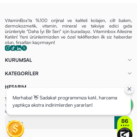
VitaminBox'ta %100 orijinal ve kaliteli kolajen, cilt bakım,
dermokozmetik, vitamin, mineral ve takviye edici gıda
ürünleriyle "Daha İyi Bir Sen" için buradayız. Vitaminbox Ailesine
Katılın! Yeni ürünlerimizden ve özel tekliflerden ilk siz haberdar
olun, fırsatları kaçırmayın!
KURUMSAL
KATEGORİLER
HESABIM
Merhaba! 👋 Sadakat programımıza katıl, harcama
Tüm Fırsatlardan İlk Siz Haberdar Olun!
yaptıkça ekstra indirimlerden yararlan!
Yeni ürünlerimizden ve özel tekliflerden ilk siz haberdar olun, fırsatları
kaçırmayın!