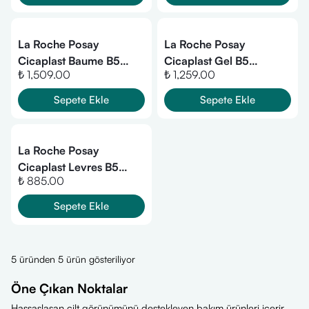
ml
La Roche Posay
La Roche Posay
Cicaplast Baume B5
Cicaplast Gel B5
₺ 1,509.00
₺ 1,259.00
Yatıştırıcı Ve Onarıcı
Yatıştırıcı ve Onarıcı
Bakım Kremi 100ml
Bakım Jeli 40 ml
Sepete Ekle
Sepete Ekle
La Roche Posay
Cicaplast Levres B5
₺ 885.00
Onarıcı Dudak Bakım
Kremi 7,5 ml
Sepete Ekle
5 üründen 5 ürün gösteriliyor
Öne Çıkan Noktalar
Hassaslaşan cilt görünümünü destekleyen bakım ürünleri içerir.