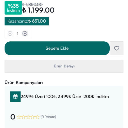
₺ 1,850.00
%
35
₺ 1,199.00
İndirim
Kazancınız:
₺ 651.00
1
Sepete Ekle
Ürün Detayı
Ürün Kampanyaları
2499₺ Üzeri 100₺, 3499₺ Üzeri 200₺ İndirim
0
(
0 Yorum
)