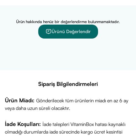
Öne Çıkan Özellikleri Nedir?
Bitki ekstreleri ile zenginleştirilmiş özel formül
Alfa lipoik asit ve krom içeriğiyle destek
Ürün hakkında henüz bir değerlendirme bulunmamaktadır.
Günde 2 kapsül ile kolay kullanım
Ürünü Değerlendir
11 yaş ve üzeri bireyler için uygun
Sipariş Bilgilendirmeleri
Ürün Miadı:
Gönderilecek tüm ürünlerin miadı en az 6 ay
veya daha uzun süreli olacaktır.
İade Koşulları:
İade talepleri VitaminBox hatası kaynaklı
olmadığı durumlarda iade sürecinde kargo ücret kesintisi