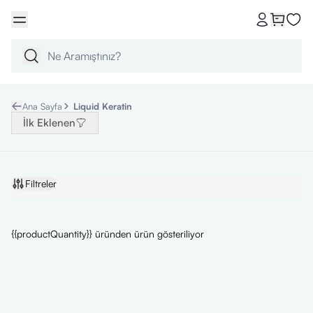
Ana Sayfa
Liquid Keratin
İlk Eklenen
Filtreler
{{productQuantity}} üründen ürün gösteriliyor