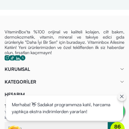
VitaminBox'ta %100 orijinal ve kaliteli kolajen, cilt bakım,
dermokozmetik, vitamin, mineral ve takviye edici gıda
ürünleriyle "Daha İyi Bir Sen" için buradayız. Vitaminbox Ailesine
Katılın! Yeni ürünlerimizden ve özel tekliflerden ilk siz haberdar
olun, fırsatları kaçırmayın!
KURUMSAL
KATEGORİLER
HESABIM
Merhaba! 👋 Sadakat programımıza katıl, harcama
Tüm Fırsatlardan İlk Siz Haberdar Olun!
yaptıkça ekstra indirimlerden yararlan!
Yeni ürünlerimizden ve özel tekliflerden ilk siz haberdar olun, fırsatları
kaçırmayın!