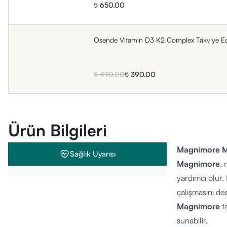
₺ 650.00
Osende Vitamin D3 K2 Complex Takviye Ed
%
20
₺ 490.00
₺ 390.00
Ürün Bilgileri
Magnimore Ma
Sağlık Uyarısı
Magnimore
, 
yardımcı olur.
çalışmasını des
Magnimore
t
sunabilir.