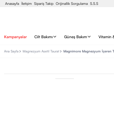
Anasayfa
İletişim
Sipariş Takip
Orijinallik Sorgulama
S.S.S
Kampanyalar
Cilt Bakımı
Güneş Bakım
Vitamin 
Ana Sayfa
Magnezyum Asetil Taurat
Magnimore Magnezyum İçeren Tak