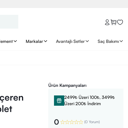
lement
Markalar
Avantajlı Setler
Saç Bakımı
Ürün Kampanyaları
çeren
2499₺ Üzeri 100₺, 3499₺
Üzeri 200₺ İndirim
let
0
(
0 Yorum
)