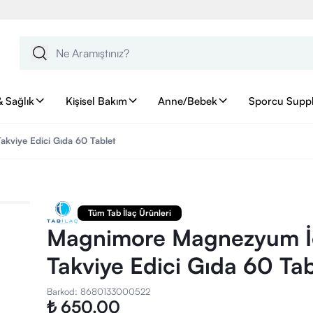
& Sağlık
Kişisel Bakım
Anne/Bebek
Sporcu Supp
viye Edici Gıda 60 Tablet
Tüm Tab İlaç Ürünleri
Magnimore Magnezyum İ
Takviye Edici Gıda 60 Tab
Barkod
:
8680133000522
₺ 650.00