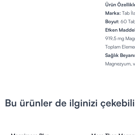
Ürün Özellikle
Marka:
Tab İl
Boyut:
60 Tab
Etken Maddel
919,5 mg Magn
Toplam Elemen
Sağlık Beyanı
Magnezyum, vüc
faydaları sağla
Yorgunluk ve 
Enerji Üretimi
Kas ve Sinir S
Bu ürünler de ilginizi çekebili
Kemik ve Diş 
Elektrolit De
Protein Sente
Kullanım Şekl