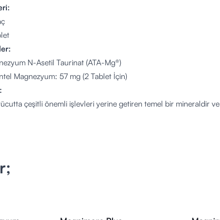
ri:
aç
let
er:
ezyum N-Asetil Taurinat (ATA-Mg®)
tel Magnezyum: 57 mg (2 Tablet İçin)
:
utta çeşitli önemli işlevleri yerine getiren temel bir mineraldir v
r:
Bitkinlik:
Yorgunluk ve bitkinliği azaltmaya yardımcı olabilir.
:
Normal enerji oluşum metabolizmasına katkı sağlayabilir.
istemi:
Normal kas fonksiyonunu ve sinir sisteminin düzgün çalışma
r;
Sağlığı:
Kemiklerin ve dişlerin korunmasına yardımcı olabilir.
nge:
Elektrolit dengesinin korunmasına yardımcı olabilir.
zi:
Normal protein sentezini destekleyebilir.
i: