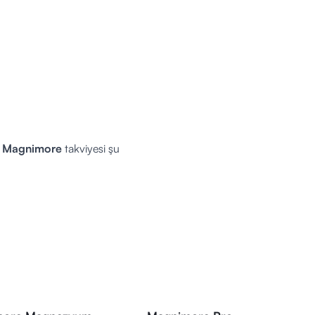
e
Magnimore
takviyesi şu
sını destekleyebilir.