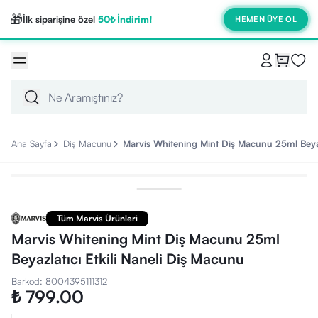
🎁
İlk siparişine özel
50₺ İndirim!
HEMEN ÜYE OL
Ana Sayfa
Diş Macunu
Marvis Whitening Mint Diş Macunu 25ml Beyazl
Tüm Marvis Ürünleri
Marvis Whitening Mint Diş Macunu 25ml
Beyazlatıcı Etkili Naneli Diş Macunu
Barkod
:
8004395111312
₺ 799.00