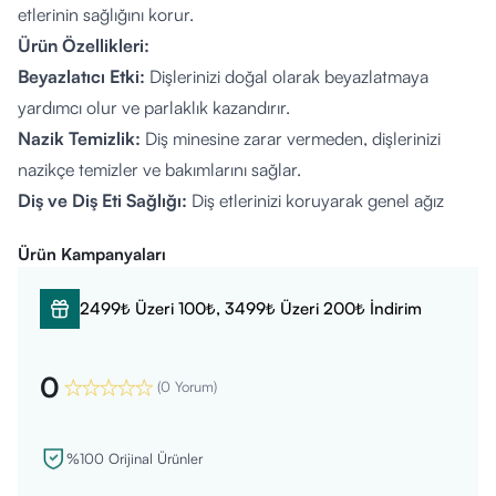
etlerinin sağlığını korur.
Ürün Özellikleri:
Beyazlatıcı Etki:
Dişlerinizi doğal olarak beyazlatmaya
yardımcı olur ve parlaklık kazandırır.
Nazik Temizlik:
Diş minesine zarar vermeden, dişlerinizi
nazikçe temizler ve bakımlarını sağlar.
Diş ve Diş Eti Sağlığı:
Diş etlerinizi koruyarak genel ağız
sağlığınızı iyileştirir.
Ürün Kampanyaları
Uzun Süre Ferahlık:
Gün boyu süren ferahlık hissi ile taze
bir nefes sağlar.
2499₺ Üzeri 100₺, 3499₺ Üzeri 200₺ İndirim
Diş Çürüğü ve Plak Önleyici:
Düzenli kullanımda diş
çürüğü ve plak oluşumunu engeller, sağlıklı dişler sağlar.
0
Nasıl Kullanılır?
(
0 Yorum
)
Bir miktar Marvis Whitening Mint Diş Macunu alarak diş
fırçanıza, nazik hareketlerle en az 2 dakika boyunca
%100 Orijinal Ürünler
dişlerinizi fırçalayın. Ardından ağzınızı su ile çalkalayarak