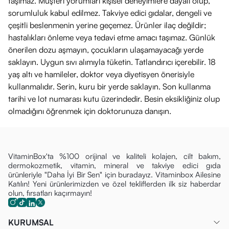
taşımaz. Müşteri yorumları kişisel deneyimlere dayalı olup,
sorumluluk kabul edilmez. Takviye edici gıdalar, dengeli ve
çeşitli beslenmenin yerine geçemez. Ürünler ilaç değildir;
hastalıkları önleme veya tedavi etme amacı taşımaz. Günlük
önerilen dozu aşmayın, çocukların ulaşamayacağı yerde
saklayın. Uygun sıvı alımıyla tüketin. Tatlandırıcı içerebilir. 18
yaş altı ve hamileler, doktor veya diyetisyen önerisiyle
kullanmalıdır. Serin, kuru bir yerde saklayın. Son kullanma
tarihi ve lot numarası kutu üzerindedir. Besin eksikliğiniz olup
olmadığını öğrenmek için doktorunuza danışın.
VitaminBox'ta %100 orijinal ve kaliteli kolajen, cilt bakım,
dermokozmetik, vitamin, mineral ve takviye edici gıda
ürünleriyle "Daha İyi Bir Sen" için buradayız. Vitaminbox Ailesine
Katılın! Yeni ürünlerimizden ve özel tekliflerden ilk siz haberdar
olun, fırsatları kaçırmayın!
KURUMSAL