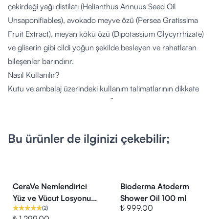
çekirdeği yağı distilatı (Helianthus Annuus Seed Oil
Unsaponifiables), avokado meyve özü (Persea Gratissima
Fruit Extract), meyan kökü özü (Dipotassium Glycyrrhizate)
ve gliserin gibi cildi yoğun şekilde besleyen ve rahatlatan
bileşenler barındırır.
Nasıl Kullanılır?
Kutu ve ambalaj üzerindeki kullanım talimatlarının dikkate
alınması önem arz etmektedir. Ürün, sabah ve akşam olmak
üzere günde iki kez, temizlenmiş ve kurulanmış bebek
yüzüne nazik hareketlerle uygulanır. Göz kapakları ve göz
Bu ürünler de ilginizi çekebilir;
çevresine uygulama yapılırken doğrudan gözün içerisine
temas ettirilmemesine dikkat edilmelidir.
Kimler Kullanabilir?
Doktor tavsiyesi ile yenidoğandan itibaren çok kuru, hassas
CeraVe Nemlendirici
Bioderma Atoderm
ve atopiye eğilimli cilt yapısına sahip tüm bebek ve
Yüz ve Vücut Losyonu-
Shower Oil 100 ml
₺ 999.00
(
2
)
Seramid Ve Hyalüronik
çocukların kullanımına uygundur. Atopik cilt durumlarında
₺ 1,299.00