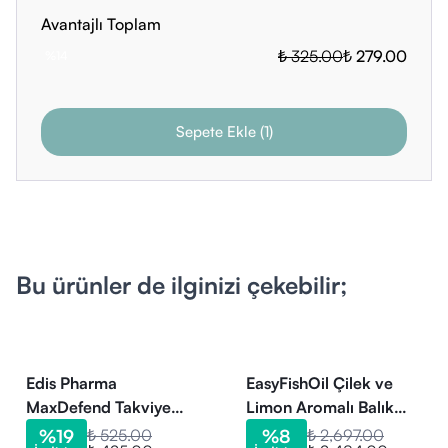
Avantajlı Toplam
₺ 325.00
₺ 279.00
%
14
Sepete Ekle
(
1
)
Bu ürünler de ilginizi çekebilir;
Edis Pharma
EasyFishOil Çilek ve
MaxDefend Takviye
Limon Aromalı Balık
Edici Gıda 90 Yumuşak
Yağı ve D Vitamini 3x30
%
19
₺ 525.00
%
8
₺ 2,697.00