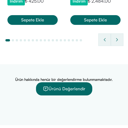
₺ 425.00
₺ 2,484.00
İndirim
İndirim
Kapsül
Çiğnenebilir Jel
Sepete Ekle
Sepete Ekle
Ürün hakkında henüz bir değerlendirme bulunmamaktadır.
Ürünü Değerlendir