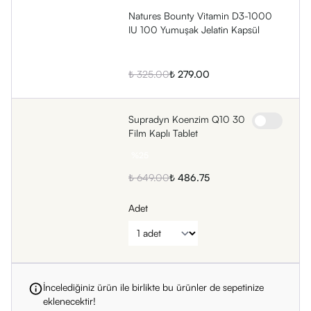
Ürün Fiyatı
Natures Bounty Vitamin D3-1000
IU 100 Yumuşak Jelatin Kapsül
VitaminBox olarak, orijinal Natures Bounty Vitamin D3-1000
IU 100 Yumuşak Jelatin Kapsül ürününü güvenilir ve
%
14
avantajlı alışveriş seçenekleriyle sunmaktayız.
₺ 325.00
₺ 279.00
Güncel fiyat ve kampanyalar için ürün sayfamızı ziyaret
edebilirsiniz.
Supradyn Koenzim Q10 30
Sağlıklı günler dileriz!
Film Kaplı Tablet
%
25
₺ 649.00
₺ 486.75
Adet
İncelediğiniz ürün ile birlikte bu ürünler de sepetinize
eklenecektir!