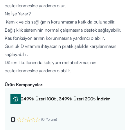
desteklenmesine yardımcı olur.
Ne İşe Yarar?
Kemik ve diş sağlığının korunmasına katkıda bulunabilir.
Bağışıklık sisteminin normal çalışmasına destek sağlayabilir.
Kas fonksiyonlarının korunmasına yardımcı olabilir.
Günlük D vitamini ihtiyacının pratik şekilde karşılanmasını
sağlayabilir.
Düzenli kullanımda kalsiyum metabolizmasının
desteklenmesine yardımcı olabilir.
Nasıl Kullanılır?
Ürün Kampanyaları
Yetişkinler için genellikle günde 1 kapsül, tercihen yemeklerle
birlikte alınması önerilir.
2499₺ Üzeri 100₺, 3499₺ Üzeri 200₺ İndirim
Kapsüller yeterli miktarda su ile tüketilmelidir.
Hamile ve emziren kadınlar doktor kontrolünde
0
kullanmalıdır.
(
0 Yorum
)
Tavsiye edilen günlük porsiyon miktarı aşılmamalıdır.