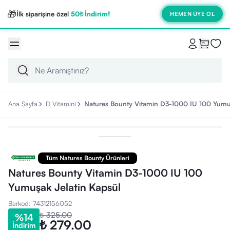
🎁
İlk siparişine özel
50₺ İndirim!
HEMEN ÜYE OL
Ana Sayfa
D Vitamini
Natures Bounty Vitamin D3-1000 IU 100 Yumuş
Tüm Natures Bounty Ürünleri
Natures Bounty Vitamin D3-1000 IU 100
Yumuşak Jelatin Kapsül
Barkod
:
74312156052
₺ 325.00
%
14
₺ 279.00
İndirim