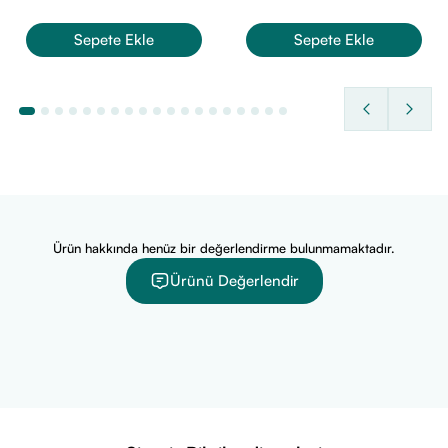
Kuru ve hassas ciltleri besler.
Sepete Ekle
Sepete Ekle
Yoğun nemlendirici özellik sağlar.
Günlük kullanımda cildi yumuşatır.
Kullanım:
Gündüz ve gece, temizlenmiş cilde uygulanır.
Nuxe Melting Honey Body Oil Balm (30 ml)
Bu vücut yağı
balsamı, bal ve bitkisel yağlar içeren formülüyle cildinize
derinlemesine bakım yapar. Yapışkan olmayan, eriyen krem
yapısı masaj sırasında cildinize nüfuz eder, nemlendirici bir
etki bırakır.
Ürün hakkında henüz bir değerlendirme bulunmamaktadır.
Faydaları:
Ürünü Değerlendir
Cildi derinlemesine nemlendirir.
Ciltte eriyen, hafif bir dokuyla uygulanır.
%93 doğal bileşimle cildi besler.
Kullanım:
Vücuda masaj yaparak uygulanır.
Nuxe Rêve de Miel Hand and Nail Cream (15 ml)
Eller ve
tırnaklar için özel olarak formüle edilmiş bu krem, ellerinizi