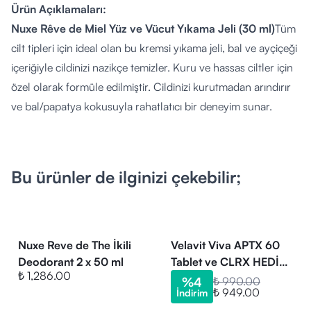
Ürün Açıklamaları:
Nuxe Rêve de Miel Yüz ve Vücut Yıkama Jeli (30 ml)
Tüm
cilt tipleri için ideal olan bu kremsi yıkama jeli, bal ve ayçiçeği
içeriğiyle cildinizi nazikçe temizler. Kuru ve hassas ciltler için
özel olarak formüle edilmiştir. Cildinizi kurutmadan arındırır
ve bal/papatya kokusuyla rahatlatıcı bir deneyim sunar.
Faydaları:
Cildi nazikçe temizler.
Kuru ve hassas ciltleri besler.
Bu ürünler de ilginizi çekebilir;
Rahatlatıcı ve ferahlatıcı kokusu.
Kullanım:
Yüz ve vücuda uygulanarak köpürtülüp durulanır.
Nuxe Rêve de Miel Ultra Comforting Face Balm (15
ml)
Yüzdeki kuru ve hassas ciltleri yoğun bir şekilde besleyen
Nuxe Reve de The İkili
Velavit Viva APTX 60
Deodorant 2 x 50 ml
Tablet ve CLRX HEDİYE
bu ultra zengin balm, hem gündüz hem de gece kullanıma
₺ 1,286.00
(12/26 miadlı)
%
4
₺ 990.00
uygundur. Cildinizi derinlemesine nemlendirir ve besler.
₺ 949.00
İndirim
Faydaları: