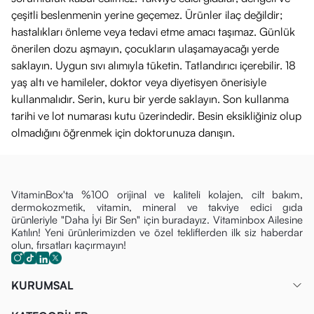
Ürün Bileşimi:1.ÜRÜN
çeşitli beslenmenin yerine geçemez. Ürünler ilaç değildir;
AQUA/WATER, BEHENYLALCOHOL, GLYCERIN, CERA ALBA/BEESWAX,
hastalıkları önleme veya tedavi etme amacı taşımaz. Günlük
COCOS NUCIFERA (COCONUT) OIL,MACADAMIA INTEGRIFOLIA SEED OIL,
önerilen dozu aşmayın, çocukların ulaşamayacağı yerde
ORYZA SATIVA (RICE] BRAN OIL, BUTYLENE GLYCOL, BUTYROSPERMUM
saklayın. Uygun sıvı alımıyla tüketin. Tatlandırıcı içerebilir. 18
PARKII(SHEA] BUTTER EXTRACT, HELIANTHUS ANNUUS (SUNFLOWER] SEED
yaş altı ve hamileler, doktor veya diyetisyen önerisiyle
OIL UNSAPONIFIABLESHYDROXYSTEARIC/LINOLENIC/OLEIC
kullanmalıdır. Serin, kuru bir yerde saklayın. Son kullanma
POLYGLYCERIDES, CETEARYLALCOHOL, COCO-CAPRYLATE/CAPRATE,
tarihi ve lot numarası kutu üzerindedir. Besin eksikliğiniz olup
ARACHIDYLALCOHOL, DIMETHICONE, COCO-GLUCOSIDE, MEL/HONEY,
olmadığını öğrenmek için doktorunuza danışın.
PARFUM/FRAGRANCE, TOCOPHEROL, ARGANIA SPINOSAKERNEL OIL,
CAPRYLOYL GLYCINE, SAFFLOWER OIL/PALM
OILAMINOPROPANEDIOLESTERS, SODIUM
STEAROYLGLUTAMATE,TOCOPHERYLACETATE, ARACHIDYL GLUCOSIDE,
VitaminBox'ta %100 orijinal ve kaliteli kolajen, cilt bakım,
dermokozmetik, vitamin, mineral ve takviye edici gıda
HYDROXYETHYLACRYLATE/SODIUM ACRYLOYLDIMETHYLTAURATE
ürünleriyle "Daha İyi Bir Sen" için buradayız. Vitaminbox Ailesine
COPOLYMER, SODIUM HYDROXIDE, CITRIC ACID, ETHYLHEXYLGLYCERIN,
Katılın! Yeni ürünlerimizden ve özel tekliflerden ilk siz haberdar
DIMETHICONE CROSSPOLYMERHORDEUM VULGARE CERA/SPENT GRAIN
olun, fırsatları kaçırmayın!
WAX, CARBOMER, DEHYDROACETIC ACID, SODIUM GLUCONATE,
HELIANTHUSANNUUS SEED OIL, GLYCINE SOJA (SOYBEAN) OIL, PROPOLIS
KURUMSAL
EXTRACT, HYDROLYZED LUPINE PROTEIN,10-HYDROXYDECANOIC ACID,
SEBACIC ACID, 1,10-DECANEDIOL, POLYSORBATE 60, SORBITAN