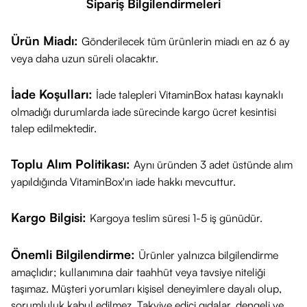
Sipariş Bilgilendirmeleri
nemlendirirken tırnak çevresindeki ciltleri besler. Zengin
içerikleriyle ellerinize soğuk hava ve çevresel etkilerden
Ürün Miadı:
Gönderilecek tüm ürünlerin miadı en az 6 ay
koruma sağlar.
veya daha uzun süreli olacaktır.
Faydaları:
Eller ve tırnaklar için besleyici bakım.
İade Koşulları:
İade talepleri VitaminBox hatası kaynaklı
Soğuk hava ve çevresel etkilerden korur.
olmadığı durumlarda iade sürecinde kargo ücret kesintisi
İnce yapısı hızla emilir ve cilde yumuşaklık kazandırır.
talep edilmektedir.
Kullanım:
Gün içerisinde parmaklardan bileklere kadar
Toplu Alım Politikası:
masaj yaparak uygulanır.
Aynı üründen 3 adet üstünde alım
yapıldığında VitaminBox'ın iade hakkı mevcuttur.
Nuxe Rêve de Miel Seyahat Seti
tüm cilt tiplerine hitap
eden, cildinizi nemlendirip besleyen mükemmel bir seyahat
Kargo Bilgisi:
Kargoya teslim süresi 1-5 iş günüdür.
arkadaşıdır. Günlük bakım rutininizi tamamlayan bu set, tatil
veya iş seyahatinizde cildinize bakım yapmanızı sağlar.
Önemli Bilgilendirme:
Ürünler yalnızca bilgilendirme
Yüksek doğal içeriklerle zenginleştirilmiş bu set, cildinize
amaçlıdır; kullanımına dair taahhüt veya tavsiye niteliği
nazik ama etkili bir bakım sunar.
taşımaz. Müşteri yorumları kişisel deneyimlere dayalı olup,
sorumluluk kabul edilmez. Takviye edici gıdalar, dengeli ve