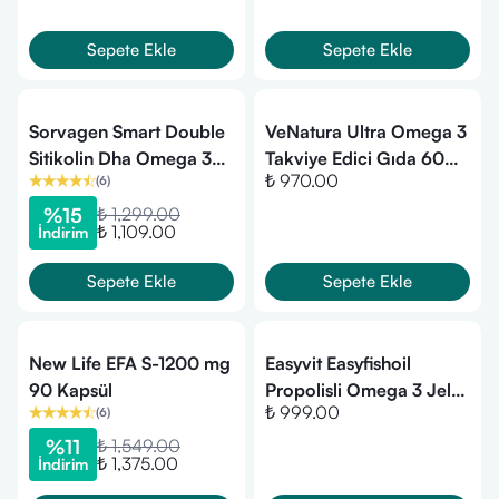
Sepete Ekle
Sepete Ekle
Sorvagen Smart Double
VeNatura Ultra Omega 3
Sitikolin Dha Omega 3
Takviye Edici Gıda 60
₺ 970.00
(
6
)
ve B12 30 Kapsül
Kapsül
%
15
₺ 1,299.00
₺ 1,109.00
İndirim
Sepete Ekle
Sepete Ekle
New Life EFA S-1200 mg
Easyvit Easyfishoil
90 Kapsül
Propolisli Omega 3 Jel
₺ 999.00
(
6
)
Tablet 30'lu
%
11
₺ 1,549.00
₺ 1,375.00
İndirim