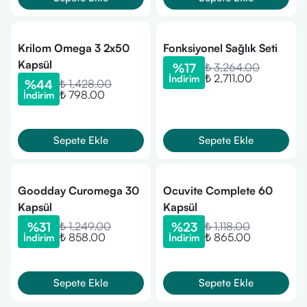
Krilom Omega 3 2x50
Fonksiyonel Sağlık Seti
Kapsül
%
17
₺ 3,264.00
₺ 2,711.00
İndirim
%
44
₺ 1,428.00
₺ 798.00
İndirim
Sepete Ekle
Sepete Ekle
Goodday Curomega 30
Ocuvite Complete 60
Kapsül
Kapsül
%
31
₺ 1,249.00
%
23
₺ 1,118.00
₺ 858.00
₺ 865.00
İndirim
İndirim
Sepete Ekle
Sepete Ekle