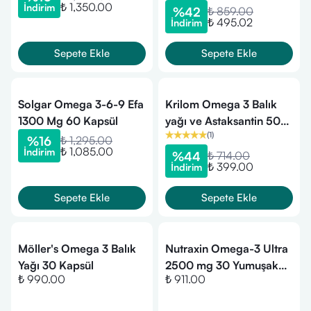
₺ 1,350.00
İndirim
%
42
₺ 859.00
₺ 495.02
İndirim
Sepete Ekle
Sepete Ekle
Solgar Omega 3-6-9 Efa
Krilom Omega 3 Balık
1300 Mg 60 Kapsül
yağı ve Astaksantin 50
(
1
)
Kapsül
%
16
₺ 1,295.00
₺ 1,085.00
İndirim
%
44
₺ 714.00
₺ 399.00
İndirim
Sepete Ekle
Sepete Ekle
Möller's Omega 3 Balık
Nutraxin Omega-3 Ultra
Yağı 30 Kapsül
2500 mg 30 Yumuşak
₺ 990.00
₺ 911.00
Kapsül