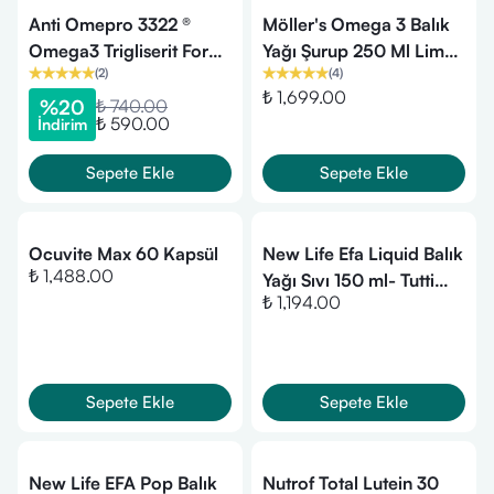
Anti Omepro 3322 ®
Möller's Omega 3 Balık
Omega3 Trigliserit Form
Yağı Şurup 250 Ml Limon
(
2
)
(
4
)
Balık Yağı 90 Kapsül
Aromalı
₺ 1,699.00
%
20
₺ 740.00
₺ 590.00
İndirim
Sepete Ekle
Sepete Ekle
Ocuvite Max 60 Kapsül
New Life Efa Liquid Balık
₺ 1,488.00
Yağı Sıvı 150 ml- Tutti
₺ 1,194.00
Frutti
Sepete Ekle
Sepete Ekle
New Life EFA Pop Balık
Nutrof Total Lutein 30