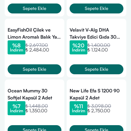
Sepete Ekle
Sepete Ekle
EasyFishOil Çilek ve
Velavit V-Alg DHA
Limon Aromalı Balık Yağı
Takviye Edici Gıda 30
ve D Vitamini 3x30
Kapsül
%
8
₺ 2,697.00
%
20
₺ 1,400.00
₺ 2,484.00
₺ 1,124.00
İndirim
İndirim
Çiğnenebilir Jel
Sepete Ekle
Sepete Ekle
Ocean Mummy 30
New Life Efa S 1200 90
Softjel Kapsül 2 Adet
Kapsül 2 Adet
%
7
₺ 1,448.00
%
11
₺ 3,098.00
₺ 1,350.00
₺ 2,750.00
İndirim
İndirim
Sepete Ekle
Sepete Ekle