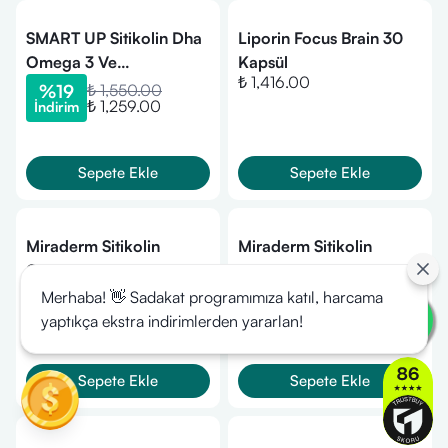
SMART UP Sitikolin Dha
Liporin Focus Brain 30
Omega 3 Ve
Kapsül
₺ 1,416.00
Fosfatidilserin İçeren
%
19
₺ 1,550.00
₺ 1,259.00
İndirim
Balık Yağı 60 Kapsül
Sepete Ekle
Sepete Ekle
Miraderm Sitikolin
Miraderm Sitikolin
Cognizin Takviye Edici
Fosfotidilserin Omega 3
₺ 1,010.00
Gıda 30 Kapsül
Şurup 100ml
Merhaba! 👋 Sadakat programımıza katıl, harcama
%
31
₺ 1,260.00
₺ 866.00
İndirim
yaptıkça ekstra indirimlerden yararlan!
Sepete Ekle
Sepete Ekle