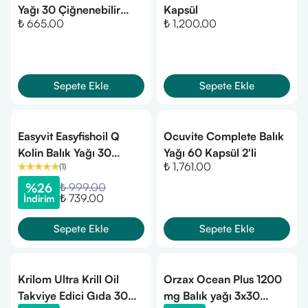
Yağı 30 Çiğnenebilir
Kapsül
₺ 665.00
₺ 1,200.00
Kapsül
Sepete Ekle
Sepete Ekle
Easyvit Easyfishoil Q
Ocuvite Complete Balık
Kolin Balık Yağı 30
Yağı 60 Kapsül 2'li
₺ 1,761.00
(
1
)
Çiğnenebilir Tablet
%
26
₺ 999.00
₺ 739.00
İndirim
Sepete Ekle
Sepete Ekle
Krilom Ultra Krill Oil
Orzax Ocean Plus 1200
Takviye Edici Gıda 30
mg Balık yağı 3x30