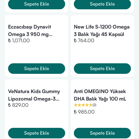
Sepete Ekle
Sepete Ekle
Eczacıbaşı Dynavit
New Life S-1200 Omega
Omega 3 950 mg
3 Balık Yağı 45 Kapsül
₺ 1,071.00
₺ 764.00
Takviye Edici Gıda 30
Yumuşak Kapsül
Sepete Ekle
Sepete Ekle
VeNatura Kids Gummy
Anti OMEGINO Yüksek
Lipozomal Omega-3
DHA Balık Yağı 100 mL
₺ 829.00
(
2
)
DHA Takviye Edici Gıda
₺ 985.00
-30 Çiğnenebilir Form
Sepete Ekle
Sepete Ekle