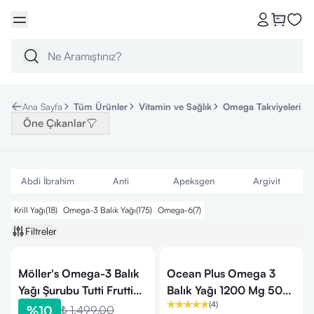
Ana Sayfa
Tüm Ürünler
Vitamin ve Sağlık
Omega Takviyeleri
Öne Çıkanlar
Abdi İbrahim
Anti
Apeksgen
Argivit
Krill Yağı
(
18
)
Omega-3 Balık Yağı
(
175
)
Omega-6
(
7
)
Filtreler
Möller's Omega-3 Balık
Ocean Plus Omega 3
Yağı Şurubu Tutti Frutti
Balık Yağı 1200 Mg 50
(
4
)
250 ml
Kapsül
%
10
₺ 1,499.00