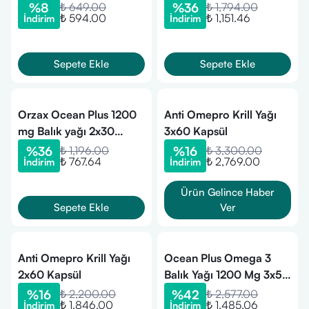
Yumuşak Kapsül
Kapsül
%
8
₺ 649.00
%
36
₺ 1,794.00
₺ 594.00
₺ 1,151.46
İndirim
İndirim
Sepete Ekle
Sepete Ekle
Orzax Ocean Plus 1200
Anti Omepro Krill Yağı
mg Balık yağı 2x30
3x60 Kapsül
Kapsül
%
36
₺ 1,196.00
%
16
₺ 3,300.00
₺ 767.64
₺ 2,769.00
İndirim
İndirim
Ürün Gelince Haber
Sepete Ekle
Ver
Anti Omepro Krill Yağı
Ocean Plus Omega 3
2x60 Kapsül
Balık Yağı 1200 Mg 3x50
Kapsül
%
16
₺ 2,200.00
%
42
₺ 2,577.00
₺ 1,846.00
₺ 1,485.06
İndirim
İndirim