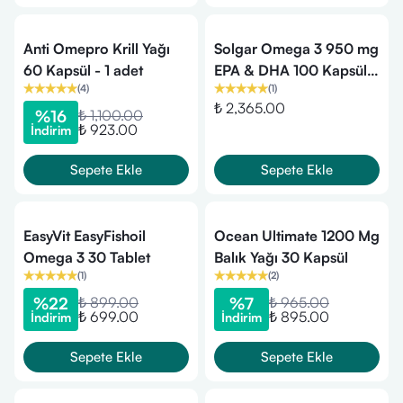
Anti Omepro Krill Yağı
Solgar Omega 3 950 mg
60 Kapsül - 1 adet
EPA & DHA 100 Kapsül
(
4
)
(
1
)
Bitkisel Besin Desteği
₺ 2,365.00
%
16
₺ 1,100.00
₺ 923.00
İndirim
Sepete Ekle
Sepete Ekle
EasyVit EasyFishoil
Ocean Ultimate 1200 Mg
Omega 3 30 Tablet
Balık Yağı 30 Kapsül
(
1
)
(
2
)
%
22
₺ 899.00
%
7
₺ 965.00
₺ 699.00
₺ 895.00
İndirim
İndirim
Sepete Ekle
Sepete Ekle