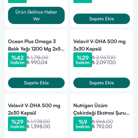
Ürün Gelince Haber
Ver
Sepete Ekle
Ocean Plus Omega 3
Velavit V-DHA 500 mg
Balık Yağı 1200 Mg 2x50
3x30 Kapsül
Kapsül
%
42
₺ 1,718.00
%
29
₺ 2,967.00
₺ 990.04
₺ 2,097.00
İndirim
İndirim
Sepete Ekle
Sepete Ekle
Velavit V-DHA 500 mg
Nutrigen Üzüm
2x30 Kapsül
Çekirdeği Ekstresi Şurup
+ Balık Yağı Şurup
%
29
₺ 1,978.00
%
9
₺ 866.00
₺ 1,398.00
₺ 792.00
İndirim
İndirim