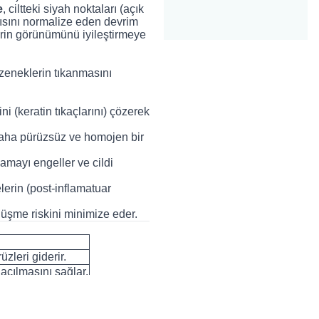
e
, ciltteki siyah noktaları (açık
ısını normalize eden devrim
erin görünümünü iyileştirmeye
zeneklerin tıkanmasını
ni (keratin tıkaçlarını) çözerek
daha pürüzsüz ve homojen bir
amayı engeller ve cildi
lerin (post-inflamatuar
önüşme riskini minimize eder.
üzleri giderir.
n açılmasını sağlar.
iş sunar.
z.