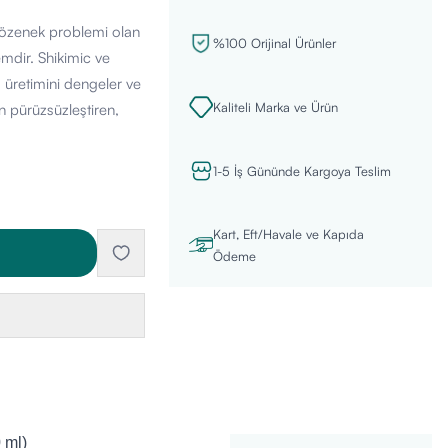
gözenek problemi olan
%100 Orijinal Ürünler
emdir. Shikimic ve
 üretimini dengeler ve
Kaliteli Marka ve Ürün
n pürüzsüzleştiren,
1-5 İş Gününde Kargoya Teslim
Kart, Eft/Havale ve Kapıda
Ödeme
 ml)