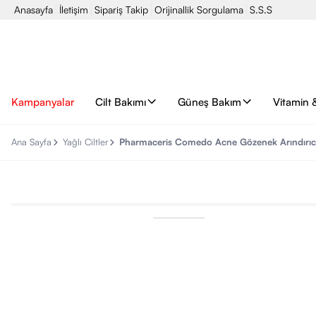
Anasayfa
İletişim
Sipariş Takip
Orijinallik Sorgulama
S.S.S
Kampanyalar
Cilt Bakımı
Güneş Bakım
Vitamin 
Ana Sayfa
Yağlı Ciltler
Pharmaceris Comedo Acne Gözenek Arındırıc