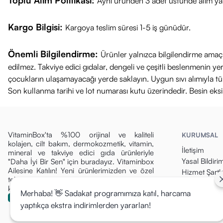
Toplu Alım Politikası:
Aynı üründen 3 adet üstünde alım yap
Kargo Bilgisi:
Kargoya teslim süresi 1-5 iş günüdür.
Önemli Bilgilendirme:
Ürünler yalnızca bilgilendirme amaçl
edilmez. Takviye edici gıdalar, dengeli ve çeşitli beslenmenin 
çocukların ulaşamayacağı yerde saklayın. Uygun sıvı alımıyla tüket
Son kullanma tarihi ve lot numarası kutu üzerindedir. Besin eks
VitaminBox'ta %100 orijinal ve kaliteli
KURUMSAL
kolajen, cilt bakım, dermokozmetik, vitamin,
İletişim
mineral ve takviye edici gıda ürünleriyle
Yasal Bildiri
"Daha İyi Bir Sen" için buradayız. Vitaminbox
Ailesine Katılın! Yeni ürünlerimizden ve özel
Hizmet Şartla
tekliflerden ilk siz haberdar olun, fırsatları
Gizlilik Politi
kaçırmayın!
Merhaba! 👋 Sadakat programımıza katıl, harcama
Para İade Pol
yaptıkça ekstra indirimlerden yararlan!
Kargo & Tesli
Mesafeli Sat