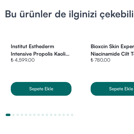
Ürün Kısa Açı
Bu ürünler de ilginizi çekebili
Pharmaceris
tasarlanmış gö
sebum üretimi
gözenekleri s
Nasıl Kullanıl
Uygulam
Institut Esthederm
Bioxcin Skin Expe
Yöntem:
(T bölges
Intensive Propolis Kaolin
Niacinamide Cilt 
Önemli:
G
₺ 4,599.00
₺ 780.00
Purifying Mask 75 ml
Dengeleyici Seru
Pharmace
Kimler Kullan
Siyah nok
Genişlemi
Yağlı ve 
Sepete Ekle
Sepete Ekle