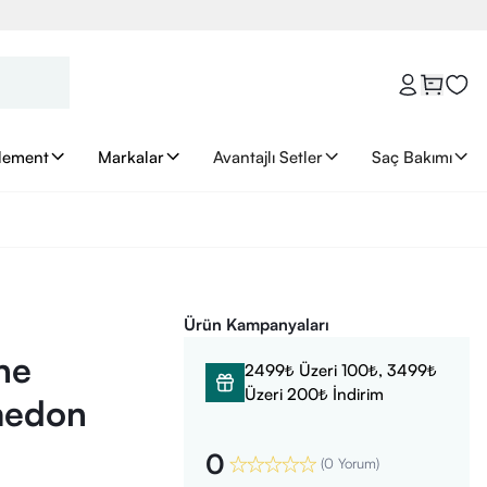
lement
Markalar
Avantajlı Setler
Saç Bakımı
Ürün Kampanyaları
ne
2499₺ Üzeri 100₺, 3499₺
Üzeri 200₺ İndirim
medon
0
(
0 Yorum
)