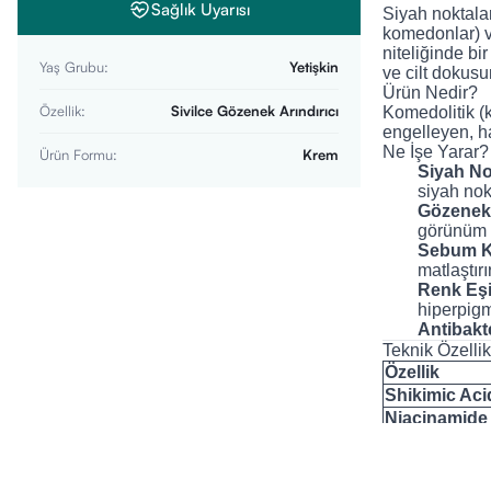
Sağlık Uyarısı
Siyah noktala
komedonlar) v
niteliğinde b
Yaş Grubu
:
Yetişkin
ve cilt dokus
Ürün Nedir?
Özellik
:
Sivilce Gözenek Arındırıcı
Komedolitik (
engelleyen, ha
Ne İşe Yarar?
Ürün Formu
:
Krem
Siyah Nok
siyah nok
Gözenekle
görünüm 
Sebum K
matlaştırır
Renk Eşit
hiperpigm
Antibakt
Teknik Özellik
Özellik
Shikimic Aci
Niacinamide 
Hafif ve Hızl
Yüksek Tole