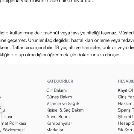
ıldığında VitaminBox'ın iade hakkı mevcuttur.
ıdır; kullanımına dair taahhüt veya tavsiye niteliği taşımaz. Müşte
yerine geçemez. Ürünler ilaç değildir; hastalıkları önleme veya ted
in. Tatlandırıcı içerebilir. 18 yaş altı ve hamileler, doktor veya diy
ikliğiniz olup olmadığını öğrenmek için doktorunuza danışın.
KATEGORİLER
HESABI
Cilt Bakımı
Kayıt Ol
m
Güneş Bakım
Giriş Ya
rı
Vitamin ve Sağlık
Hakkımı
kası
Kişisel & Saç Bakım
Sipariş 
itikası
Anne-Bebek
Şifremi
mat Politikası
Kampanyalar
Hesap S
ış Sözleşmesi
Markalar
Sık Soru