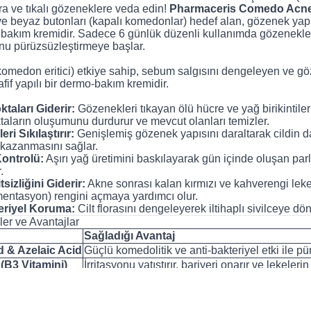
ra ve tıkalı gözeneklere veda edin!
Pharmaceris Comedo Acn
e beyaz butonları (kapalı komedonlar) hedef alan, gözenek yap
ir bakım kremidir. Sadece 6 günlük düzenli kullanımda gözenekl
unu pürüzsüzleştirmeye başlar.
komedon eritici) etkiye sahip, sebum salgısını dengeleyen ve gö
fif yapılı bir dermo-bakım kremidir.
taları Giderir:
Gözenekleri tıkayan ölü hücre ve yağ birikintileri
taların oluşumunu durdurur ve mevcut olanları temizler.
ri Sıkılaştırır:
Genişlemiş gözenek yapısını daraltarak cildin 
kazanmasını sağlar.
ontrolü:
Aşırı yağ üretimini baskılayarak gün içinde oluşan parl
.
sizliğini Giderir:
Akne sonrası kalan kırmızı ve kahverengi leke
entasyon) rengini açmaya yardımcı olur.
eriyel Koruma:
Cilt florasını dengeleyerek iltihaplı sivilceye d
ler ve Avantajlar
Sağladığı Avantaj
d & Azelaic Acid
Güçlü komedolitik ve anti-bakteriyel etki ile pür
(B3 Vitamini)
İrritasyonu yatıştırır, bariyeri onarır ve lekeleri
ı Emilen Yapı
Ciltte yapışkan his bırakmaz, anında mat bir bit
rans
Komedojenik değildir, paraben ve koku içerme