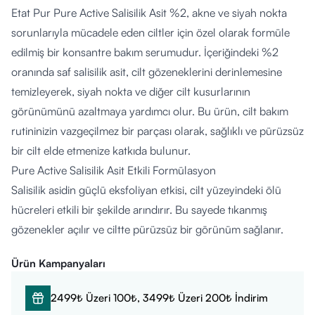
Etat Pur Pure Active Salisilik Asit %2, akne ve siyah nokta
sorunlarıyla mücadele eden ciltler için özel olarak formüle
edilmiş bir konsantre bakım serumudur. İçeriğindeki %2
oranında saf salisilik asit, cilt gözeneklerini derinlemesine
temizleyerek, siyah nokta ve diğer cilt kusurlarının
görünümünü azaltmaya yardımcı olur. Bu ürün, cilt bakım
rutininizin vazgeçilmez bir parçası olarak, sağlıklı ve pürüzsüz
bir cilt elde etmenize katkıda bulunur.
Pure Active Salisilik Asit Etkili Formülasyon
Salisilik asidin güçlü eksfoliyan etkisi, cilt yüzeyindeki ölü
hücreleri etkili bir şekilde arındırır. Bu sayede tıkanmış
gözenekler açılır ve ciltte pürüzsüz bir görünüm sağlanır.
Ayrıca, salisilik asidin anti-inflamatuar özellikleri, ciltteki
Ürün Kampanyaları
kızarıklık ve tahriş görünümünü hafifletirken, yağ dengesini
koruyarak yeni siyah nokta oluşumunu önler. Bu özellikleri
2499₺ Üzeri 100₺, 3499₺ Üzeri 200₺ İndirim
sayesinde, ciltteki yağ üretimini dengeleyerek, akneye meyilli