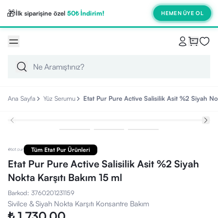
🎁
İlk siparişine özel
50₺ İndirim!
HEMEN ÜYE OL
Ana Sayfa
Yüz Serumu
Etat Pur Pure Active Salisilik Asit %2 Siyah N
Tüm Etat Pur Ürünleri
Etat Pur Pure Active Salisilik Asit %2 Siyah
Nokta Karşıtı Bakım 15 ml
Barkod
:
3760201231159
Sivilce & Siyah Nokta Karşıtı Konsantre Bakım
₺ 1,730.00