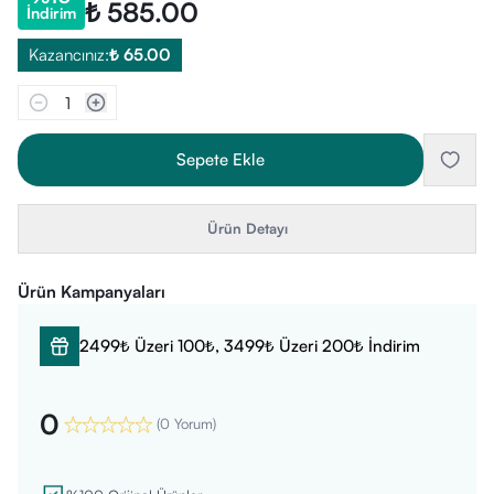
₺ 585.00
İndirim
Kazancınız:
₺ 65.00
1
Sepete Ekle
Ürün Detayı
Ürün Kampanyaları
2499₺ Üzeri 100₺, 3499₺ Üzeri 200₺ İndirim
0
(
0 Yorum
)