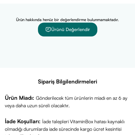
• Biotin içeren kapsül form takviye
• Günlük kullanıma uygun pratik form
Ürün hakkında henüz bir değerlendirme bulunmamaktadır.
• Sade içerik yaklaşımı
Ürünü Değerlendir
• Takviye edici gıda kategorisinde yer alır
• Beslenme rutinine kolayca eklenebilir
Ürün Fiyatı
VitaminBox olarak ürünü en güncel kampanyalarla
sunmaktayız.
Güncel fiyat bilgisi için ürün sayfasını ziyaret edebilirsiniz.
Sipariş Bilgilendirmeleri
Sağlıklı günler dileriz!
Ürün Miadı:
Gönderilecek tüm ürünlerin miadı en az 6 ay
veya daha uzun süreli olacaktır.
İade Koşulları:
İade talepleri VitaminBox hatası kaynaklı
olmadığı durumlarda iade sürecinde kargo ücret kesintisi