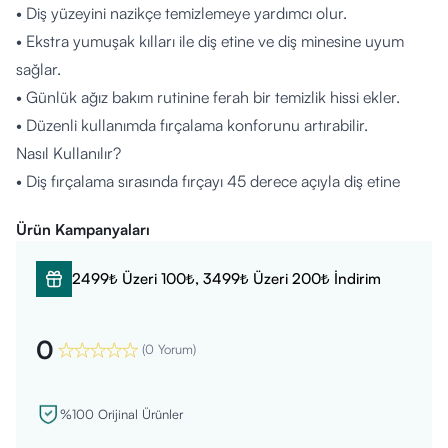
• Diş yüzeyini nazikçe temizlemeye yardımcı olur.
• Ekstra yumuşak kılları ile diş etine ve diş minesine uyum
sağlar.
• Günlük ağız bakım rutinine ferah bir temizlik hissi ekler.
• Düzenli kullanımda fırçalama konforunu artırabilir.
Nasıl Kullanılır?
• Diş fırçalama sırasında fırçayı 45 derece açıyla diş etine
yönlendirin.
Ürün Kampanyaları
• Nazik dairesel hareketlerle tüm diş yüzeylerini fırçalayın.
• 2 dakika boyunca fırçalamayı hedefleyin.
2499₺ Üzeri 100₺, 3499₺ Üzeri 200₺ İndirim
• Günde iki kez, sabah ve akşam düzenli olarak kullanın.
Kimler Kullanabilir?
0
• 12 yaş ve üzeri bireyler.
(
0 Yorum
)
• Hassas diş eti ve diş minesine sahip olanlar.
• Günlük ağız bakım rutinine nazik temizlik eklemek isteyen
%100 Orijinal Ürünler
herkes.