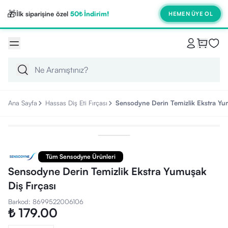
🎁
İlk siparişine özel
50₺ İndirim!
HEMEN ÜYE OL
Ana Sayfa
Hassas Diş Eti Fırçası
Sensodyne Derin Temizlik Ekstra Yum
Tüm Sensodyne Ürünleri
Sensodyne Derin Temizlik Ekstra Yumuşak
Diş Fırçası
Barkod
:
8699522006106
₺ 179.00