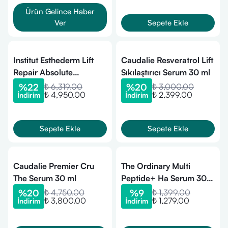
Ürün Gelince Haber
Ver
Sepete Ekle
Institut Esthederm Lift
Caudalie Resveratrol Lift
Repair Absolute
Sıkılaştırıcı Serum 30 ml
Tightening Serum 30ml
%
22
₺ 6,319.00
%
20
₺ 3,000.00
₺ 4,950.00
₺ 2,399.00
İndirim
İndirim
Sepete Ekle
Sepete Ekle
Caudalie Premier Cru
The Ordinary Multi
The Serum 30 ml
Peptide+ Ha Serum 30
ml
%
20
₺ 4,750.00
%
9
₺ 1,399.00
₺ 3,800.00
₺ 1,279.00
İndirim
İndirim