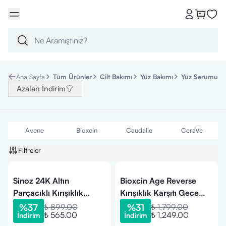
Ana Sayfa
Tüm Ürünler
Cilt Bakımı
Yüz Bakımı
Yüz Serumu
Azalan İndirim
Avene
Bioxcin
Caudalie
CeraVe
Filtreler
Sinoz 24K Altın
Bioxcin Age Reverse
Parçacıklı Kırışıklık
Kırışıklık Karşıtı Gece
Karşıtı Nemlendirici
Serumu 30 ml
%
37
₺ 899.00
%
31
₺ 1,799.00
₺ 565.00
₺ 1,249.00
İndirim
İndirim
Kolajen Serum 30 ml