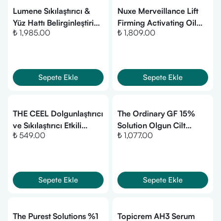
Lumene Sıkılaştırıcı &
Nuxe Merveillance Lift
Yüz Hattı Belirginleştirici
Firming Activating Oil
₺ 1,985.00
₺ 1,809.00
Serum 30 ml
Serum 30 ml
Sepete Ekle
Sepete Ekle
THE CEEL Dolgunlaştırıcı
The Ordinary GF 15%
ve Sıkılaştırıcı Etkili
Solution Olgun Cilt
₺ 549.00
₺ 1,077.00
Kolajen Serum
Destek Solüsyonu 30 ml
Hydrolyzed Collagen,
Glutatyon 30 ml
Sepete Ekle
Sepete Ekle
The Purest Solutions %1
Topicrem AH3 Serum