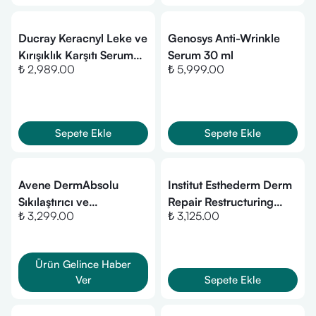
Ducray Keracnyl Leke ve
Genosys Anti-Wrinkle
Kırışıklık Karşıtı Serum
Serum 30 ml
₺ 2,989.00
₺ 5,999.00
30 ml
Sepete Ekle
Sepete Ekle
Avene DermAbsolu
Institut Esthederm Derm
Sıkılaştırıcı ve
Repair Restructuring
₺ 3,299.00
₺ 3,125.00
Yapılandırıcı Serum 30ml
Serum 30Ml
Ürün Gelince Haber
Ver
Sepete Ekle