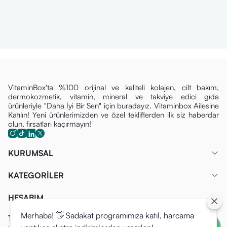
VitaminBox'ta %100 orijinal ve kaliteli kolajen, cilt bakım,
dermokozmetik, vitamin, mineral ve takviye edici gıda
ürünleriyle "Daha İyi Bir Sen" için buradayız. Vitaminbox Ailesine
Katılın! Yeni ürünlerimizden ve özel tekliflerden ilk siz haberdar
olun, fırsatları kaçırmayın!
KURUMSAL
KATEGORİLER
HESABIM
Merhaba! 👋 Sadakat programımıza katıl, harcama
Tüm Fırsatlardan İlk Siz Haberdar Olun!