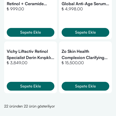
Retinol + Ceramide
Global Anti-Age Serum
₺ 999.00
₺ 4,998.00
Rejuvenating Retinol
30 ml
Serum 30 ml
Sepete Ekle
Sepete Ekle
Vichy Liftactiv Retinol
Zo Skin Health
Specialist Derin Kırışıklık
Complexion Clarifying
₺ 3,849.00
₺ 15,500.00
Karşıtı Serum 30 ml
Serum 50 ml
Sepete Ekle
Sepete Ekle
22 üründen 22 ürün gösteriliyor