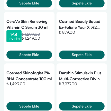
Sepete Ekle
Sepete Ekle
CeraVe Skin Renewing
Cosmed Beauty Squad
Vitamin C Serum 30 ml
Ex-Foliate Your X %2
₺ 879.00
Salicylic Acid Anti-
%
4
₺ 1,299.00
₺ 1,249.00
İndirim
Pollution Serum 30 ml
Sepete Ekle
Sepete Ekle
Cosmed Skinologist 2%
Darphin Stimulskin Plus
BHA Concentrate 100 ml
Multi-Corrective Divine
₺ 1,499.00
₺ 7,977.00
Serumask 50 ml
Sepete Ekle
Sepete Ekle