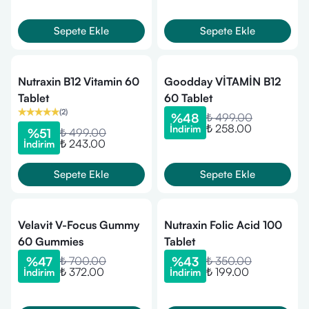
Sepete Ekle
Sepete Ekle
Nutraxin B12 Vitamin 60
Goodday VİTAMİN B12
Tablet
60 Tablet
(
2
)
%
48
₺ 499.00
₺ 258.00
İndirim
%
51
₺ 499.00
₺ 243.00
İndirim
Sepete Ekle
Sepete Ekle
Velavit V-Focus Gummy
Nutraxin Folic Acid 100
60 Gummies
Tablet
%
47
₺ 700.00
%
43
₺ 350.00
₺ 372.00
₺ 199.00
İndirim
İndirim