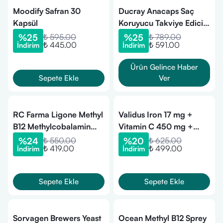
Moodify Safran 30
Ducray Anacaps Saç
Kapsül
Koruyucu Takviye Edici
Gıda 30 Kapsül
%
25
₺ 595.00
%
25
₺ 789.00
₺ 445.00
₺ 591.00
İndirim
İndirim
Ürün Gelince Haber
Sepete Ekle
Ver
RC Farma Ligone Methyl
Validus Iron 17 mg +
B12 Methylcobalamin
Vitamin C 450 mg +
Takviye Edici Gıda Dilaltı
Inulin 250 mg + Vitamin
%
24
₺ 550.00
%
20
₺ 625.00
₺ 419.00
₺ 499.00
İndirim
İndirim
Sprey 30 ml
B12 1000 mcg 90 Kapsül
Sepete Ekle
Sepete Ekle
Sorvagen Brewers Yeast
Ocean Methyl B12 Sprey