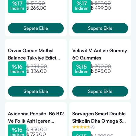
Tablet
%
17
₺ 319.00
%
17
₺ 599.00
₺ 265.00
₺ 499.00
İndirim
İndirim
Sepete Ekle
Sepete Ekle
Orzax Ocean Methyl
Velavit V-Active Gummy
Balance Takviye Edici
60 Gummies
Gıda 60 Kapsül
%
16
₺ 984.00
%
15
₺ 700.00
₺ 826.00
₺ 595.00
İndirim
İndirim
Sepete Ekle
Sepete Ekle
Avicenna Pcositol B6 B12
Sorvagen Smart Double
Ve Folik Asit Içeren
Sitikolin Dha Omega 3
(
6
)
Takviye Edici Gıda 30
ve B12 30 Kapsül
%
15
₺ 850.00
₺ 723.00
İndirim
Saşe - 55mg