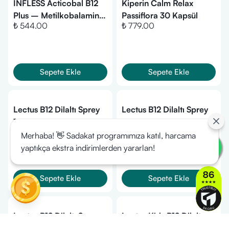
INFLESS Acticobal B12
Kiperin Calm Relax
Plus – Metilkobalamin,
Passiflora 30 Kapsül
₺ 544.00
₺ 779.00
Folik Asit, Biotin, B6
İçeren 30 Dil Altı Tablet
Sepete Ekle
Sepete Ekle
Lectus B12 Dilaltı Sprey
Lectus B12 Dilaltı Sprey
1000mg 10 ml
1000mg 20 ml
₺ 783.00
₺ 786.00
Merhaba! 👋 Sadakat programımıza katıl, harcama
yaptıkça ekstra indirimlerden yararlan!
Sepete Ekle
Sepete Ekle
Lectus B12 Dilaltı Sprey
Lectus Kids B12 Dilaltı
1000mg 5 m
Sprey 500 Mcg 5 ml