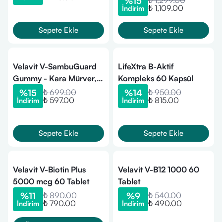
%
15
₺ 1,299.00
₺ 1,109.00
İndirim
Sepete Ekle
Sepete Ekle
Velavit V-SambuGuard
LifeXtra B-Aktif
Gummy - Kara Mürver,
Kompleks 60 Kapsül
Vitamin B12 İçeren
%
15
₺ 699.00
%
14
₺ 950.00
₺ 597.00
₺ 815.00
İndirim
İndirim
Takviye Edici Gıda 60
Kapsül
Sepete Ekle
Sepete Ekle
Velavit V-Biotin Plus
Velavit V-B12 1000 60
5000 mcg 60 Tablet
Tablet
%
11
₺ 890.00
%
9
₺ 540.00
₺ 790.00
₺ 490.00
İndirim
İndirim