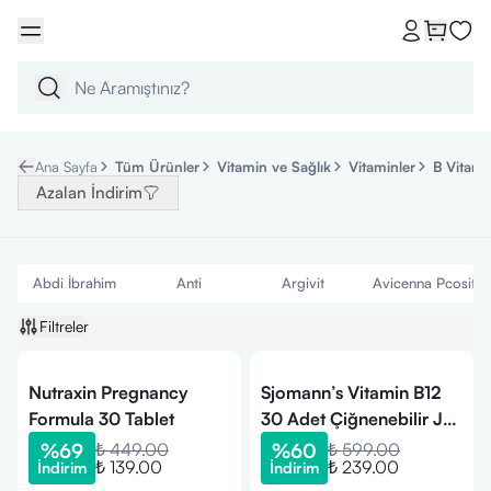
Ana Sayfa
Tüm Ürünler
Vitamin ve Sağlık
Vitaminler
B Vitami
Azalan İndirim
Abdi İbrahim
Anti
Argivit
Avicenna Pcositol
Filtreler
Nutraxin Pregnancy
Sjomann’s Vitamin B12
Formula 30 Tablet
30 Adet Çiğnenebilir Jel
Form
%
69
₺ 449.00
%
60
₺ 599.00
₺ 139.00
₺ 239.00
İndirim
İndirim