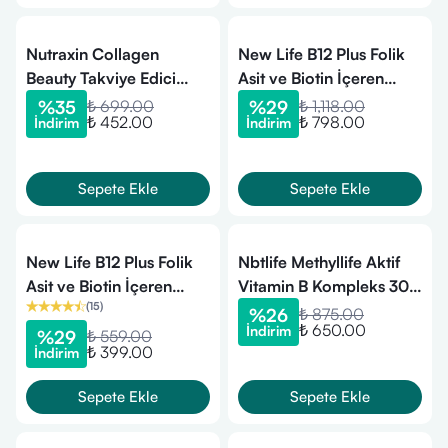
Nutraxin Collagen
New Life B12 Plus Folik
Beauty Takviye Edici
Asit ve Biotin İçeren
Gıda 30 Tablet
Takviye Edici 2x60
%
35
₺ 699.00
%
29
₺ 1,118.00
₺ 452.00
₺ 798.00
İndirim
İndirim
Tablet
Sepete Ekle
Sepete Ekle
New Life B12 Plus Folik
Nbtlife Methyllife Aktif
Asit ve Biotin İçeren
Vitamin B Kompleks 30
(
15
)
Takviye Edici 60 Tablet
Kapsül
%
26
₺ 875.00
₺ 650.00
İndirim
%
29
₺ 559.00
₺ 399.00
İndirim
Sepete Ekle
Sepete Ekle