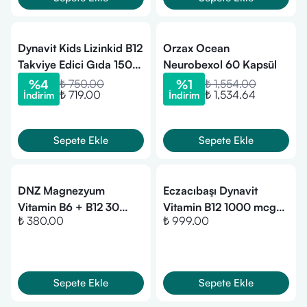
Dynavit Kids Lizinkid B12
Orzax Ocean
Takviye Edici Gıda 150
Neurobexol 60 Kapsül
ml
%
4
₺ 750.00
%
1
₺ 1,554.00
₺ 719.00
₺ 1,534.64
İndirim
İndirim
Sepete Ekle
Sepete Ekle
DNZ Magnezyum
Eczacıbaşı Dynavit
Vitamin B6 + B12 30
Vitamin B12 1000 mcg
₺ 380.00
₺ 999.00
Saşe
Takviye Edici Gıda 100
Tablet
Sepete Ekle
Sepete Ekle