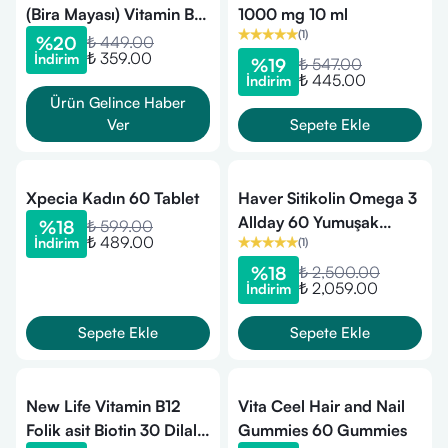
(Bira Mayası) Vitamin B12
1000 mg 10 ml
(
1
)
250 Tablet
%
20
₺ 449.00
₺ 359.00
İndirim
%
19
₺ 547.00
₺ 445.00
İndirim
Ürün Gelince Haber
Ver
Sepete Ekle
Xpecia Kadın 60 Tablet
Haver Sitikolin Omega 3
Allday 60 Yumuşak
%
18
₺ 599.00
₺ 489.00
İndirim
(
1
)
Kapsül
%
18
₺ 2,500.00
₺ 2,059.00
İndirim
Sepete Ekle
Sepete Ekle
New Life Vitamin B12
Vita Ceel Hair and Nail
Folik asit Biotin 30 Dilaltı
Gummies 60 Gummies