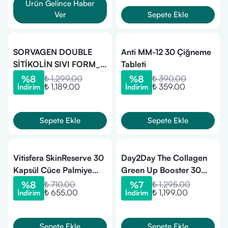
Ürün Gelince Haber
Ver
Sepete Ekle
SORVAGEN DOUBLE
Anti MM-12 30 Çiğneme
SİTİKOLİN SIVI FORM_
Tableti
SİTİKOLİN (250 mg),
%
8
₺ 1,299.00
%
8
₺ 390.00
₺ 1,189.00
₺ 359.00
İndirim
İndirim
DHA OMEGA 3 VE B12
(150 ml)
Sepete Ekle
Sepete Ekle
Vitisfera SkinReserve 30
Day2Day The Collagen
Kapsül Cüce Palmiye
Green Up Booster 30
Ekstresi Hayıt Ekstresi
Saşe Yeşil Elma Aromalı
%
8
₺ 710.00
%
7
₺ 1,295.00
₺ 655.00
₺ 1,199.00
İndirim
İndirim
Multivitamin
Multimineral
Sepete Ekle
Sepete Ekle